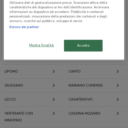
LOACKER
CAFFÈ BORBONE
Utilizzare dati di geolocalizzazione precisi. Scansione attiva delle
caratteristiche del dispositivo ai fini dell’identificazione. Archiviare
informazioni su dispositivo e/o accedervi. Pubblicità e contenuti
personalizzati, misurazione delle prestazioni dei contenuti e degli
Tutti i negozi
annunci, ricerche sul pubblico, sviluppo di servizi.
Elenco dei partner
Volantini e offerte intorno a Erba
Mostra finalità
Accetto
ERBA
ANZANO DEL PARCO
LIPOMO
CANTÙ
GIUSSANO
MARIANO COMENSE
LECCO
CASATENOVO
VERTEMATE CON
CASSINA RIZZARDI
MINOPRIO