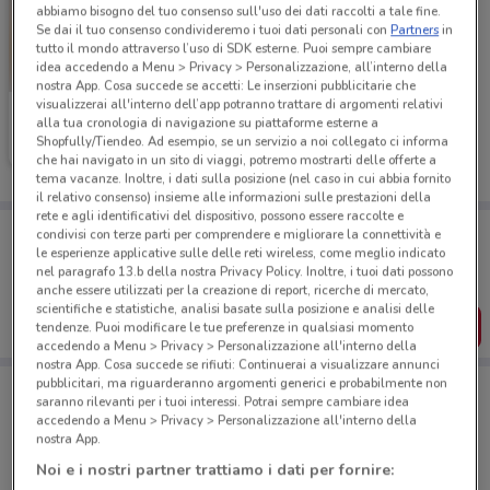
abbiamo bisogno del tuo consenso sull'uso dei dati raccolti a tale fine.
Se dai il tuo consenso condivideremo i tuoi dati personali con
Partners
in
tutto il mondo attraverso l’uso di SDK esterne. Puoi sempre cambiare
idea accedendo a Menu > Privacy > Personalizzazione, all’interno della
nostra App. Cosa succede se accetti: Le inserzioni pubblicitarie che
visualizzerai all'interno dell’app potranno trattare di argomenti relativi
Ferrarelle
alla tua cronologia di navigazione su piattaforme esterne a
Shopfully/Tiendeo. Ad esempio, se un servizio a noi collegato ci informa
Scade il 16/08
7.7 km
che hai navigato in un sito di viaggi, potremo mostrarti delle offerte a
tema vacanze. Inoltre, i dati sulla posizione (nel caso in cui abbia fornito
il relativo consenso) insieme alle informazioni sulle prestazioni della
rete e agli identificativi del dispositivo, possono essere raccolte e
Porta DoveConviene sempre con te!
condivisi con terze parti per comprendere e migliorare la connettività e
Puoi trovare le migliori offerte dei negozi vicino a te,
le esperienze applicative sulle delle reti wireless, come meglio indicato
salvarle e creare la tua lista del risparmio, comodamente
nel paragrafo 13.b della nostra Privacy Policy. Inoltre, i tuoi dati possono
dal tuo cellulare.
anche essere utilizzati per la creazione di report, ricerche di mercato,
scientifiche e statistiche, analisi basate sulla posizione e analisi delle
SCARICA L’APP
tendenze. Puoi modificare le tue preferenze in qualsiasi momento
accedendo a Menu > Privacy > Personalizzazione all'interno della
nostra App. Cosa succede se rifiuti: Continuerai a visualizzare annunci
pubblicitari, ma riguarderanno argomenti generici e probabilmente non
saranno rilevanti per i tuoi interessi. Potrai sempre cambiare idea
accedendo a Menu > Privacy > Personalizzazione all'interno della
Negozi di Novità a Erba
nostra App.
Noi e i nostri partner trattiamo i dati per fornire: