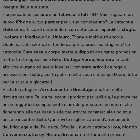
insegne della tua zona.
Hai pensato di comprare un
televisore full HD
? Vuoi regalare un
nuovo
iPhone
al tuo partner per il suo compleanno? La categoria
Elettronica
ti saprà sorprendere con sottocosto imperdibili,
sfoglia
i volantini
Mediaworld, Unieuro, Trony
e molti altri ancora.
Quale sarà il make-up di tendenza per la prossima stagione? La
categoria
Cura casa e corpo
mette a disposizione tante promozioni
e offerte di negozi come
Kiko, Bottega Verde, Sephora,
e tanti
altri che aiutano ad avere idee
per comprare articoli da regalo,
accessori per hobby, per la pulizia della casa e il tempo libero, tutto
per la scuola e giocattoli.
Visita le categorie
Arredamento
e
Bricolage
e tuffati nella
ristrutturazione
Fai da te
, scopri i prodotti per l’edilizia, la pittura ma
anche oggetti di complemento d’arredo per esterni ed interni che
doneranno alla tua casa o alla tua attività commerciale uno stile
unico e inconfondibile. Qui trovi le migliori catene d’arredamento,
del bricolage e del Fai da te. Sfoglia il nuovo catalogo
Ikea
,
Mondo
Convenienza, Leroy Merlin, Bricoman
e di tanti altri presenti