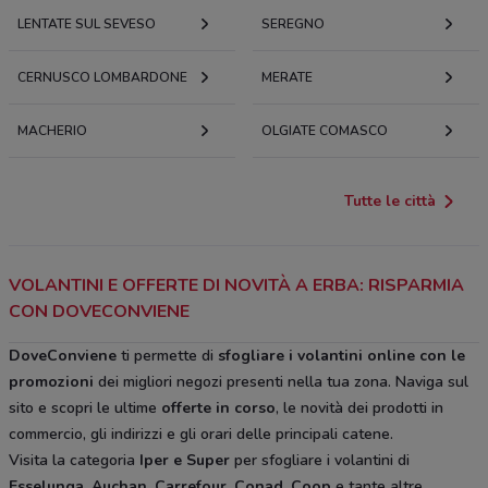
LENTATE SUL SEVESO
SEREGNO
CERNUSCO LOMBARDONE
MERATE
MACHERIO
OLGIATE COMASCO
Tutte le città
VOLANTINI E OFFERTE DI NOVITÀ A ERBA: RISPARMIA
CON DOVECONVIENE
DoveConviene
ti permette di
sfogliare i volantini online con le
promozioni
dei migliori negozi presenti nella tua zona. Naviga sul
sito e scopri le ultime
offerte in corso
, le novità dei prodotti in
commercio, gli indirizzi e gli orari delle principali catene.
Visita la categoria
Iper e Super
per sfogliare i volantini di
Esselunga, Auchan, Carrefour, Conad, Coop
e tante altre