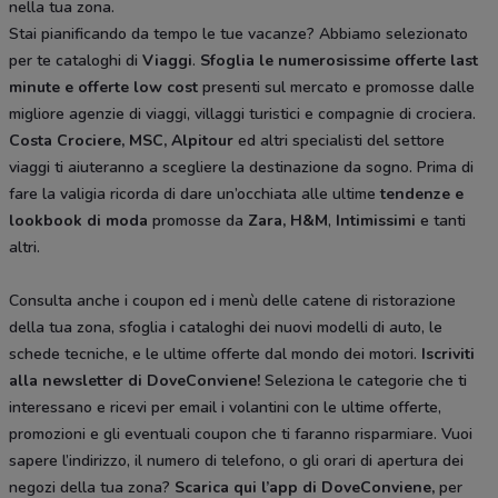
nella tua zona.
Stai pianificando da tempo le tue vacanze? Abbiamo selezionato
per te cataloghi di
Viaggi
.
Sfoglia le numerosissime offerte last
minute e offerte low cost
presenti sul mercato e promosse dalle
migliore agenzie di viaggi, villaggi turistici e compagnie di crociera.
Costa Crociere, MSC, Alpitour
ed altri specialisti del settore
viaggi ti aiuteranno a scegliere la destinazione da sogno. Prima di
fare la valigia ricorda di dare un’occhiata alle ultime
tendenze e
lookbook di moda
promosse da
Zara, H&M
,
Intimissimi
e tanti
altri.
Consulta anche i coupon ed i menù delle catene di ristorazione
della tua zona, sfoglia i cataloghi dei nuovi modelli di auto, le
schede tecniche, e le ultime offerte dal mondo dei motori.
Iscriviti
alla newsletter di DoveConviene
!
Seleziona le categorie che ti
interessano e ricevi per email i volantini con le ultime offerte,
promozioni e gli eventuali coupon che ti faranno risparmiare. Vuoi
sapere l’indirizzo, il numero di telefono, o gli orari di apertura dei
negozi della tua zona?
Scarica qui l’app di DoveConviene
,
per