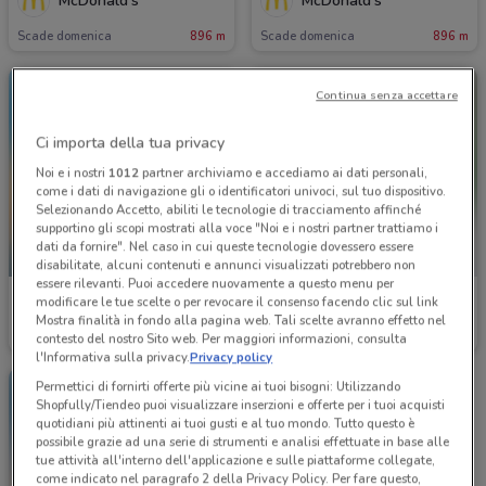
McDonald's
McDonald's
Scade domenica
896 m
Scade domenica
896 m
Continua senza accettare
Ci importa della tua privacy
Noi e i nostri
1012
partner archiviamo e accediamo ai dati personali,
come i dati di navigazione gli o identificatori univoci, sul tuo dispositivo.
Selezionando Accetto, abiliti le tecnologie di tracciamento affinché
supportino gli scopi mostrati alla voce "Noi e i nostri partner trattiamo i
dati da fornire". Nel caso in cui queste tecnologie dovessero essere
-2 GIORNI
disabilitate, alcuni contenuti e annunci visualizzati potrebbero non
essere rilevanti. Puoi accedere nuovamente a questo menu per
McDonald's
Foxy
modificare le tue scelte o per revocare il consenso facendo clic sul link
Mostra finalità in fondo alla pagina web. Tali scelte avranno effetto nel
Scade domenica
896 m
Scade giovedì
815 m
contesto del nostro Sito web. Per maggiori informazioni, consulta
l'Informativa sulla privacy.
Privacy policy
Permettici di fornirti offerte più vicine ai tuoi bisogni: Utilizzando
Shopfully/Tiendeo puoi visualizzare inserzioni e offerte per i tuoi acquisti
quotidiani più attinenti ai tuoi gusti e al tuo mondo. Tutto questo è
possibile grazie ad una serie di strumenti e analisi effettuate in base alle
tue attività all'interno dell'applicazione e sulle piattaforme collegate,
come indicato nel paragrafo 2 della Privacy Policy. Per fare questo,