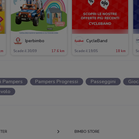
I
Iperbimbo
CycleBand
km
Scade il 30/09
17.6 km
Scade il 19/05
18 km
Sc
ni Pampers
Pampers Progressi
Passeggini
Gioc
avolo
NTER
BIMBO STORE