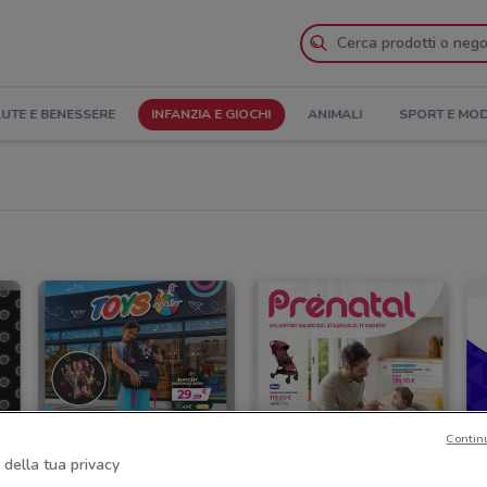
UTE E BENESSERE
INFANZIA E GIOCHI
ANIMALI
SPORT E MO
Contin
 della tua privacy