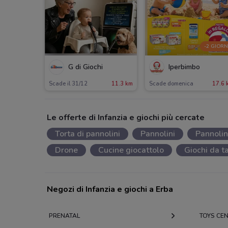
-2 GIORN
G di Giochi
Iperbimbo
Scade il 31/12
11.3 km
Scade domenica
17.6 
Le offerte di Infanzia e giochi più cercate
Torta di pannolini
Pannolini
Pannoli
Drone
Cucine giocattolo
Giochi da t
Negozi di Infanzia e giochi a Erba
PRENATAL
TOYS CE