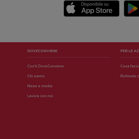
DOVECONVIENE
PER LE A
Cos'è DoveConviene
Cosa facc
Chi siamo
Richieste 
News e media
Lavora con noi