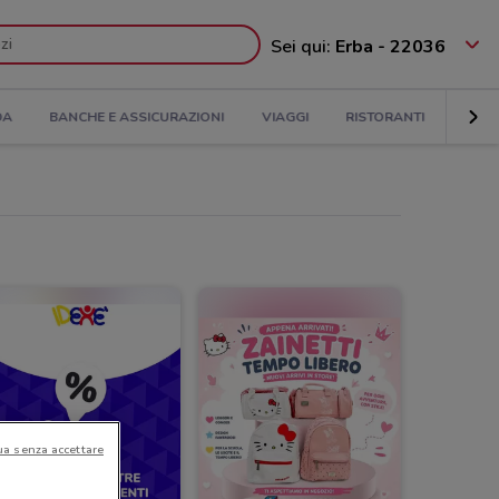
Sei qui:
Erba - 22036
DA
BANCHE E ASSICURAZIONI
VIAGGI
RISTORANTI
SERVI
ua senza accettare