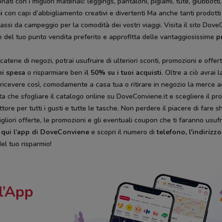
nati con i migliori materiali: leggings, pantaloni, pigiami, tute, giubbott
i
con capi d’abbigliamento creativi e divertenti Ma anche tanti prodotti p
assi da campeggio per la comodità dei vostri viaggi. Visita il sito DoveCo
ine del tuo punto vendita preferito e approfitta delle vantaggiosissime
p
catene di negozi, potrai usufruire di ulteriori sconti, promozioni e offer
ni spesa
o risparmiare ben
il 50% su i tuoi acquisti
. Oltre a ciò avrai 
 e ricevere così, comodamente a casa tua o ritirare in negozio la merce a
a che sfogliare il catalogo
online su DoveConviene.it e scegliere il pr
tore per tutti i gusti e tutte le tasche. Non perdere il piacere di fare
igliori offerte, le promozioni e gli eventuali coupon che ti faranno usufr
 qui l’app di DoveConviene
e scopri il numero di
telefono, l'indirizzo
el tuo risparmio!
l’App