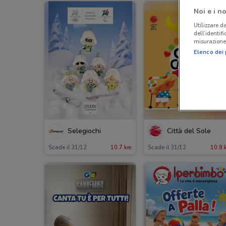
Noi e i no
Utilizzare da
dell’identif
misurazione 
Elenco dei 
Selegiochi
Città del Sole
Scade il 31/12
10.7 km
Scade il 31/12
10.8 