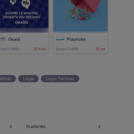
Okaidi
Playmobil
ade il 19/05
20.4 km
Scade il 14/08
25 km
attoli
Lego
Lego Technic
PLAYMOBIL