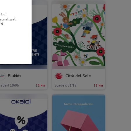
fini
sonalizzati,
zi.
Blukids
Città del Sole
ade il 19/05
11 km
Scade il 31/12
11 km