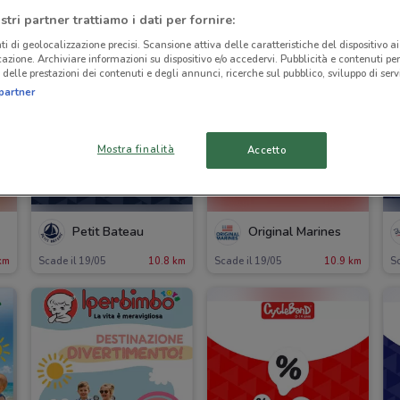
stri partner trattiamo i dati per fornire:
ti di geolocalizzazione precisi. Scansione attiva delle caratteristiche del dispositivo ai 
icazione. Archiviare informazioni su dispositivo e/o accedervi. Pubblicità e contenuti per
delle prestazioni dei contenuti e degli annunci, ricerche sul pubblico, sviluppo di servi
partner
Mostra finalità
Accetto
Petit Bateau
Original Marines
km
Scade il 19/05
10.8 km
Scade il 19/05
10.9 km
Sc