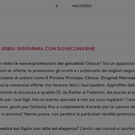
MACHERIO
 A ERBA: RISPARMIA CON DOVECONVIENE
i visto le nuove promozioni dei giocattoli Chicco?
Sei un appassiona
con le offerte, le promozioni, gli sconti e i sottocosto dei migliori nego
ri catene di settore come
Il Piccolo Principe
,
Chicco
,
Original Marine
ra le numerose offerte che faranno felici i tuoi bambini. Approfitta d
le norme di sicurezza e qualità CE: da Barbie ai Pokemon, dai puzzle ai
 per i tuoi figli. Hai un evento speciale e non sai cosa regalare? Cons
libero, giochi per l'infanzia fino a complementi d'arredo per le camere de
 si avvicina? Niente paura, non perdere le particolari vendite promozion
vestire tuo figlio con stile ed eleganza?
Cerchi capi comodi e sportivi