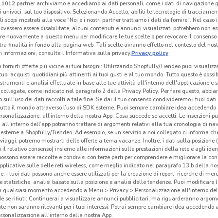
i
1012
partner archiviamo e accediamo ai dati personali, come i dati di navigazione g
ri univoci, sul tuo dispositivo. Selezionando Accetto, abiliti le tecnologie di tracciame
li scopi mostrati alla voce "Noi e i nostri partner trattiamo i dati da fornire". Nel caso 
ovessero essere disabilitate, alcuni contenuti e annunci visualizzati potrebbero non ess
Toys Center
Prenatal
re nuovamente a questo menu per modificare le tue scelte o per revocare il consenso
tra finalità in fondo alla pagina web. Tali scelte avranno effetto nel contesto del nost
km
Scade il 26/08
12.4 km
Scade il 17/08
10.9 km
Sc
 informazioni, consulta l'Informativa sulla privacy.
Privacy policy
i fornirti offerte più vicine ai tuoi bisogni: Utilizzando Shopfully/Tiendeo puoi visualizz
i tuoi acquisti quotidiani più attinenti ai tuoi gusti e al tuo mondo. Tutto questo è possi
 strumenti e analisi effettuate in base alle tue attività all'interno dell'applicazione e 
collegate, come indicato nel paragrafo 2 della Privacy Policy. Per fare questo, abbi
 sull'uso dei dati raccolti a tale fine. Se dai il tuo consenso condivideremo i tuoi dati
tutto il mondo attraverso l’uso di SDK esterne. Puoi sempre cambiare idea accedend
rsonalizzazione, all’interno della nostra App. Cosa succede se accetti: Le inserzioni pu
i all'interno dell’app potranno trattare di argomenti relativi alla tua cronologia di na
esterne a Shopfully/Tiendeo. Ad esempio, se un servizio a noi collegato ci informa ch
i viaggi, potremo mostrarti delle offerte a tema vacanze. Inoltre, i dati sulla posizione 
o il relativo consenso) insieme alle informazioni sulle prestazioni della rete e agli ident
 possono essere raccolte e condivisi con terze parti per comprendere e migliorare la conn
pplicative sulle delle reti wireless, come meglio indicato nel paragrafo 13.b della no
I
re, i tuoi dati possono anche essere utilizzati per la creazione di report, ricerche di mer
 e statistiche, analisi basate sulla posizione e analisi delle tendenze. Puoi modificare l
Cam
Cam
in qualsiasi momento accedendo a Menu > Privacy > Personalizzazione all'interno del
 se rifiuti: Continuerai a visualizzare annunci pubblicitari, ma riguarderanno argome
 m
Scade il 31/12
1000 m
Scade il 31/12
1000 m
Sc
te non saranno rilevanti per i tuoi interessi. Potrai sempre cambiare idea accedendo
rsonalizzazione all'interno della nostra App.