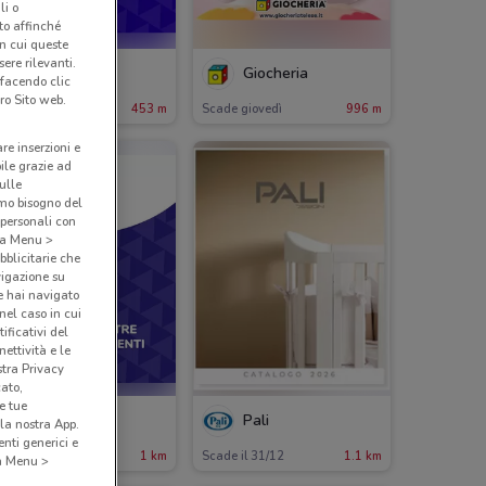
li o
nto affinché
in cui queste
ere rilevanti.
Idexe
Giocheria
 facendo clic
ro Sito web.
ade il 19/05
453 m
Scade giovedì
996 m
are inserzioni e
bile grazie ad
sulle
amo bisogno del
 personali con
o a Menu >
bblicitarie che
vigazione su
e hai navigato
(nel caso in cui
ificativi del
ettività e le
stra Privacy
cato,
e tue
Primigi
Pali
la nostra App.
nti generici e
ade il 19/05
1 km
Scade il 31/12
1.1 km
 a Menu >