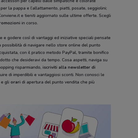
i, accessori per capelli dalle simpatiche e colorate
er la pappa e l’allattamento, piatti, posate, seggiolini;
nviene.it e tieniti aggiornato sulle ultime offerte. Scegli
romozioni
in corso.
te e godere così di vantaggi ed iniziative speciali pensate
la possibilità di navigare nello store online del punto
cquistata, con il pratico metodo PayPal, tramite bonifico
odotto che desideravi da tempo. Cosa aspetti, naviga su
 shopping risparmiando,
iscriviti alla newsletter di
uire di imperdibili e vantaggiosi sconti. Non conosci le
e gli
orari
di apertura del punto vendita che più