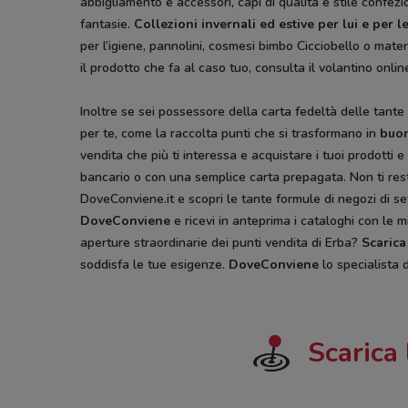
abbigliamento e accessori, capi di qualità e stile confezio
fantasie.
Collezioni invernali ed estive per lui e per le
per l’igiene, pannolini, cosmesi bimbo Cicciobello o mater
il prodotto che fa al caso tuo, consulta il volantino onl
Inoltre se sei possessore della carta fedeltà delle tante 
per te, come la raccolta punti che si trasformano in
buo
vendita che più ti interessa e acquistare i tuoi prodotti
bancario o con una semplice carta prepagata. Non ti rest
DoveConviene.it e scopri le tante formule di negozi di set
DoveConviene
e ricevi in anteprima i cataloghi con le m
aperture straordinarie dei punti vendita di Erba?
Scarica
soddisfa le tue esigenze.
DoveConviene
lo specialista d
Scarica 