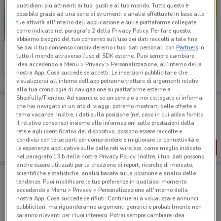
quotidiani più attinenti ai tuoi gusti e al tuo mondo. Tutto questo è
possibile grazie ad una serie di strumenti e analisi effettuate in base alle
tue attività all'interno dell'applicazione e sulle piattaforme collegate,
come indicato nel paragrafo 2 della Privacy Policy. Per fare questo,
abbiamo bisogno del tuo consenso sull'uso dei dati raccolti a tale fine.
Se dai il tuo consenso condivideremo i tuoi dati personali con
Partners
in
Autogrill
Old Wild West
tutto il mondo attraverso l’uso di SDK esterne. Puoi sempre cambiare
idea accedendo a Menu > Privacy > Personalizzazione, all’interno della
Scade il 06/09
5.4 km
Scade il 04/09
23 km
nostra App. Cosa succede se accetti: Le inserzioni pubblicitarie che
visualizzerai all'interno dell’app potranno trattare di argomenti relativi
alla tua cronologia di navigazione su piattaforme esterne a
Shopfully/Tiendeo. Ad esempio, se un servizio a noi collegato ci informa
Porta DoveConviene sempre con te!
che hai navigato in un sito di viaggi, potremo mostrarti delle offerte a
Puoi trovare le migliori offerte dei negozi vicino a te,
tema vacanze. Inoltre, i dati sulla posizione (nel caso in cui abbia fornito
salvarle e creare la tua lista del risparmio, comodamente
il relativo consenso) insieme alle informazioni sulle prestazioni della
dal tuo cellulare.
rete e agli identificativi del dispositivo, possono essere raccolte e
condivisi con terze parti per comprendere e migliorare la connettività e
SCARICA L’APP
le esperienze applicative sulle delle reti wireless, come meglio indicato
nel paragrafo 13.b della nostra Privacy Policy. Inoltre, i tuoi dati possono
anche essere utilizzati per la creazione di report, ricerche di mercato,
scientifiche e statistiche, analisi basate sulla posizione e analisi delle
tendenze. Puoi modificare le tue preferenze in qualsiasi momento
accedendo a Menu > Privacy > Personalizzazione all'interno della
Ristoranti a Enna
nostra App. Cosa succede se rifiuti: Continuerai a visualizzare annunci
pubblicitari, ma riguarderanno argomenti generici e probabilmente non
saranno rilevanti per i tuoi interessi. Potrai sempre cambiare idea