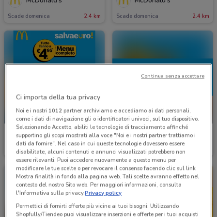
McDonald's
McDonald's
Scade domenica
2.4 km
Scade domenica
2.4 km
Continua senza accettare
Ci importa della tua privacy
Noi e i nostri
1012
partner archiviamo e accediamo ai dati personali,
-2 GIORNI
come i dati di navigazione gli o identificatori univoci, sul tuo dispositivo.
Selezionando Accetto, abiliti le tecnologie di tracciamento affinché
McDonald's
McDonald's
supportino gli scopi mostrati alla voce "Noi e i nostri partner trattiamo i
dati da fornire". Nel caso in cui queste tecnologie dovessero essere
Scade domenica
2.4 km
Scade giovedì
2.4 km
disabilitate, alcuni contenuti e annunci visualizzati potrebbero non
essere rilevanti. Puoi accedere nuovamente a questo menu per
modificare le tue scelte o per revocare il consenso facendo clic sul link
Mostra finalità in fondo alla pagina web. Tali scelte avranno effetto nel
contesto del nostro Sito web. Per maggiori informazioni, consulta
l'Informativa sulla privacy.
Privacy policy
Permettici di fornirti offerte più vicine ai tuoi bisogni: Utilizzando
Shopfully/Tiendeo puoi visualizzare inserzioni e offerte per i tuoi acquisti