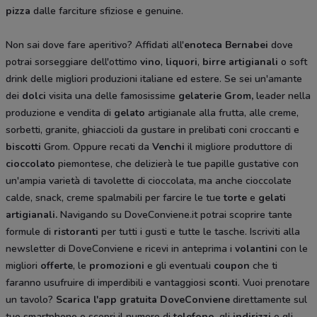
pizza
dalle farciture sfiziose e genuine.
Non sai dove fare aperitivo? Affidati all'
enoteca Bernabei
dove
potrai sorseggiare dell'ottimo
vino
,
liquori
,
birre artigianali
o soft
drink delle migliori produzioni italiane ed estere. Se sei un'amante
dei
dolci
visita una delle famosissime
gelaterie Grom,
leader nella
produzione e vendita di
gelato
artigianale alla frutta, alle creme,
sorbetti, granite, ghiaccioli da gustare in prelibati coni croccanti e
biscotti
Grom. Oppure recati da
Venchi
il migliore produttore di
cioccolato
piemontese, che delizierà le tue papille gustative con
un'ampia varietà di tavolette di cioccolata, ma anche cioccolate
calde, snack, creme spalmabili per farcire le tue
torte
e
gelati
artigianali.
Navigando su DoveConviene.it potrai scoprire tante
formule di
ristoranti
per tutti i gusti e tutte le tasche. Iscriviti alla
newsletter di DoveConviene e ricevi in anteprima i
volantini
con le
migliori
offerte
, le
promozioni
e gli eventuali
coupon
che ti
faranno usufruire di imperdibili e vantaggiosi
sconti
. Vuoi prenotare
un tavolo?
Scarica l'app gratuita DoveConviene
direttamente sul
tuo smartphone e scopri il numero di
telefono
, gli
indirizzi
e gli