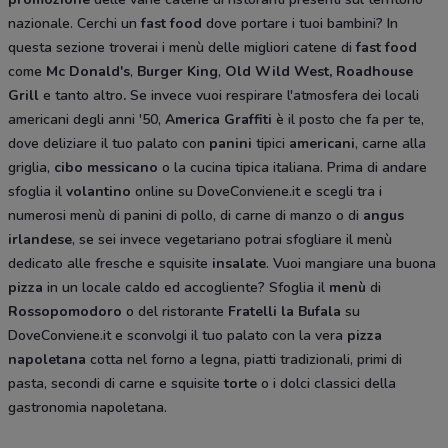
nazionale. Cerchi un
fast food
dove portare i tuoi bambini? In
questa sezione troverai i menù delle migliori catene di
fast food
come
Mc Donald's
,
Burger King
,
Old Wild West, Roadhouse
Grill
e tanto altro
.
Se invece vuoi respirare l'atmosfera dei locali
americani degli anni '50,
America Graffiti
è il posto che fa per te,
dove deliziare il tuo palato con
panini
tipici
americani
, carne alla
griglia,
cibo messicano
o la cucina tipica italiana. Prima di andare
sfoglia il
volantino
online su DoveConviene.it e scegli tra i
numerosi menù di panini di pollo, di carne di manzo o di
angus
irlandese
, se sei invece vegetariano potrai sfogliare il menù
dedicato alle fresche e squisite
insalate
. Vuoi mangiare una buona
pizza
in un locale caldo ed accogliente? Sfoglia il
menù
di
Rossopomodoro
o del ristorante
Fratelli la Bufala
su
DoveConviene.it e sconvolgi il tuo palato con la vera
pizza
napoletana
cotta nel forno a legna, piatti tradizionali, primi di
pasta, secondi di carne e squisite
torte
o i dolci classici della
gastronomia napoletana.