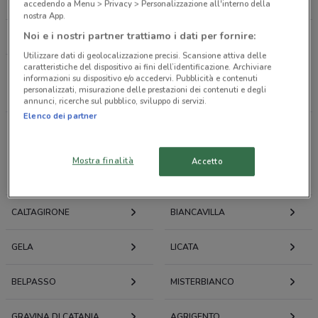
AUTOGRILL
MCDONALD'S
accedendo a Menu > Privacy > Personalizzazione all'interno della
nostra App.
Noi e i nostri partner trattiamo i dati per fornire:
OLD WILD WEST
Utilizzare dati di geolocalizzazione precisi. Scansione attiva delle
caratteristiche del dispositivo ai fini dell’identificazione. Archiviare
informazioni su dispositivo e/o accedervi. Pubblicità e contenuti
Tutti i negozi
personalizzati, misurazione delle prestazioni dei contenuti e degli
annunci, ricerche sul pubblico, sviluppo di servizi.
Elenco dei partner
Volantini e offerte intorno a Enna
Mostra finalità
Accetto
ENNA
CALTANISSETTA
CALTAGIRONE
BIANCAVILLA
GELA
LICATA
BELPASSO
MISTERBIANCO
GRAVINA DI CATANIA
AGRIGENTO