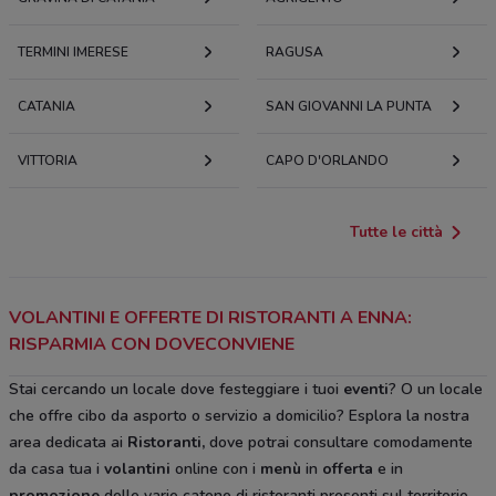
TERMINI IMERESE
RAGUSA
CATANIA
SAN GIOVANNI LA PUNTA
VITTORIA
CAPO D'ORLANDO
Tutte le città
VOLANTINI E OFFERTE DI RISTORANTI A ENNA:
RISPARMIA CON DOVECONVIENE
Stai cercando un locale dove festeggiare i tuoi
eventi
? O un locale
che offre cibo da asporto o servizio a domicilio? Esplora la nostra
area dedicata ai
Ristoranti,
dove potrai consultare comodamente
da casa tua i
volantini
online con i
menù
in
offerta
e in
promozione
delle varie catene di ristoranti presenti sul territorio