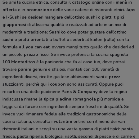
Se ami la cucina etnica, consulta il
catalogo
online con i
menù
in
offerta
e in
promozione
delle varie catene di ristoranti etnici.
Japs
e
I-Sushi
se desideri mangiare dell'ottimo
sushi
o
piatti tipici
giapponesi
di altissima qualità e realizzati ad arte in un mix di
modernità e tradizione;
Sushiko
dove poter gustare dell'ottimo
sushi
o
piatti orientali
a buffet o sederti al kaiten (rullo) con la
formula
all you can eat
, ovvero mangi tutto quello che desideri ad
un piccolo
prezzo
fisso. Se invece preferisci la cucina spagnola
100 Montaditos
è la panineria che fa al caso tuo, dove potrai
trovare
panini
genuini e sfiziosi, montati con 100 varietà di
ingredienti diversi, ricette gustose abbinamenti sani e
prezzi
stuzzicanti, perchè qui i
coupon
sono assicurati. Oppure puoi
recarti in una delle piadinerie
Pans & Company
dove la regina
indiscussa rimane la tipica
piadina romagnola
più morbida e
leggera da farcire con ingredienti sempre freschi e di qualità. Se
invece vuoi rimanere fedele alle tradizioni gastronomiche della
cucina italiana, consulta i
volantini
online con il menù dei vari
ristoranti italiani e scegli su una vasta gamma di piatti tipici:
pasta
fresca, pasta ripiena, biologica, risotti, secondi di pesce e di carne e