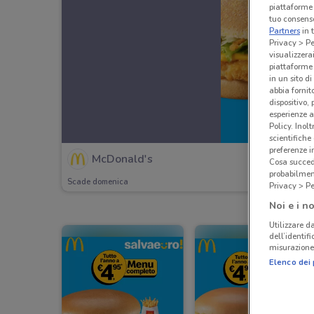
piattaforme 
tuo consenso
Partners
in 
Privacy > Pe
visualizzera
piattaforme 
in un sito d
abbia fornit
dispositivo,
esperienze a
Policy. Inolt
scientifiche
preferenze 
McDonald's
Cosa succede
probabilmen
Scade domenica
Privacy > Pe
Noi e i no
Utilizzare da
dell’identif
misurazione 
Elenco dei 