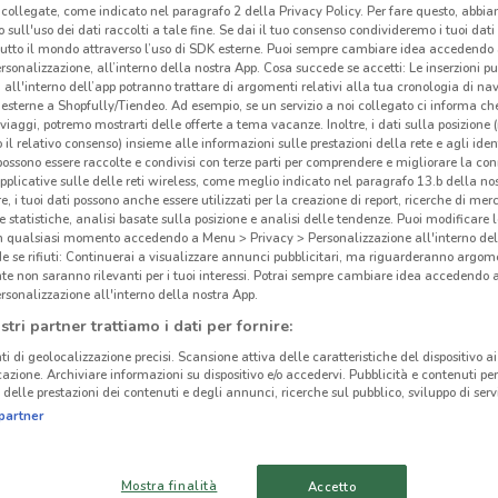
collegate, come indicato nel paragrafo 2 della Privacy Policy. Per fare questo, abbi
McD
 sull'uso dei dati raccolti a tale fine. Se dai il tuo consenso condivideremo i tuoi dati
tutto il mondo attraverso l’uso di SDK esterne. Puoi sempre cambiare idea accedend
rsonalizzazione, all’interno della nostra App. Cosa succede se accetti: Le inserzioni pu
McDo
i all'interno dell’app potranno trattare di argomenti relativi alla tua cronologia di na
esterne a Shopfully/Tiendeo. Ad esempio, se un servizio a noi collegato ci informa ch
del m
i viaggi, potremo mostrarti delle offerte a tema vacanze. Inoltre, i dati sulla posizione 
itali
o il relativo consenso) insieme alle informazioni sulle prestazioni della rete e agli ident
hambu
 possono essere raccolte e condivisi con terze parti per comprendere e migliorare la conn
pplicative sulle delle reti wireless, come meglio indicato nel paragrafo 13.b della no
Mac
re, i tuoi dati possono anche essere utilizzati per la creazione di report, ricerche di mer
più p
 e statistiche, analisi basate sulla posizione e analisi delle tendenze. Puoi modificare l
in qualsiasi momento accedendo a Menu > Privacy > Personalizzazione all'interno del
irresi
 se rifiuti: Continuerai a visualizzare annunci pubblicitari, ma riguarderanno argome
te non saranno rilevanti per i tuoi interessi. Potrai sempre cambiare idea accedendo
2.4 km
Un m
rsonalizzazione all'interno della nostra App.
Scopr
stri partner trattiamo i dati per fornire:
panin
ti di geolocalizzazione precisi. Scansione attiva delle caratteristiche del dispositivo ai 
pezzi
icazione. Archiviare informazioni su dispositivo e/o accedervi. Pubblicità e contenuti per
delle prestazioni dei contenuti e degli annunci, ricerche sul pubblico, sviluppo di servi
class
partner
anch
salad
Mostra finalità
Accetto