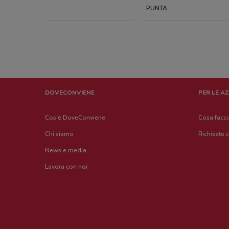
PUNTA
DOVECONVIENE
PER LE A
Cos'è DoveConviene
Cosa facc
Chi siamo
Richieste 
News e media
Lavora con noi