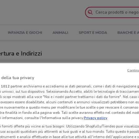
INFANZIA E GIOCHI
ANIMALI
SPORT E MODA
BANCHE E 
tura e Indirizzi
a Enna
Contin
 della tua privacy
McD
i
1012
partner archiviamo e accediamo ai dati personali, come i dati di navigazione g
ri univoci, sul tuo dispositivo. Selezionando Accetto, abiliti le tecnologie di tracciame
li scopi mostrati alla voce "Noi e i nostri partner trattiamo i dati da fornire". Nel caso 
ovessero essere disabilitate, alcuni contenuti e annunci visualizzati potrebbero non ess
re nuovamente a questo menu per modificare le tue scelte o per revocare il consenso
tra finalità in fondo alla pagina web. Tali scelte avranno effetto nel contesto del nost
 informazioni, consulta l'Informativa sulla privacy.
Privacy policy
i fornirti offerte più vicine ai tuoi bisogni: Utilizzando Shopfully/Tiendeo puoi visualizz
i tuoi acquisti quotidiani più attinenti ai tuoi gusti e al tuo mondo. Tutto questo è possi
 strumenti e analisi effettuate in base alle tue attività all'interno dell'applicazione e 