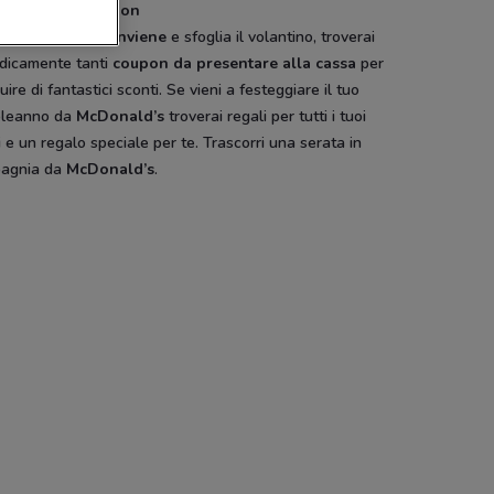
armia con i coupon
ca l’app
DoveConviene
e sfoglia il volantino, troverai
odicamente tanti
coupon da presentare alla cassa
per
uire di fantastici sconti. Se vieni a festeggiare il tuo
leanno da
McDonald’s
troverai regali per tutti i tuoi
i e un regalo speciale per te. Trascorri una serata in
agnia da
McDonald’s
.