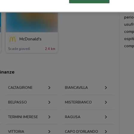
Risp
Scari
peri
usufr
comp
ospit
McDonald's
comp
Scade giovedì
2.4 km
cinanze
CALTAGIRONE
BIANCAVILLA
BELPASSO
MISTERBIANCO
TERMINI IMERESE
RAGUSA
VITTORIA
CAPO D'ORLANDO