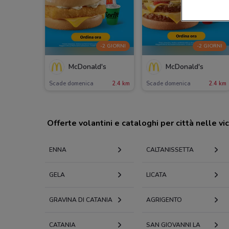
-2 GIORNI
-2 GIORNI
McDonald's
McDonald's
Scade domenica
2.4 km
Scade domenica
2.4 km
Offerte volantini e cataloghi per città nelle vi
ENNA
CALTANISSETTA
GELA
LICATA
GRAVINA DI CATANIA
AGRIGENTO
CATANIA
SAN GIOVANNI LA