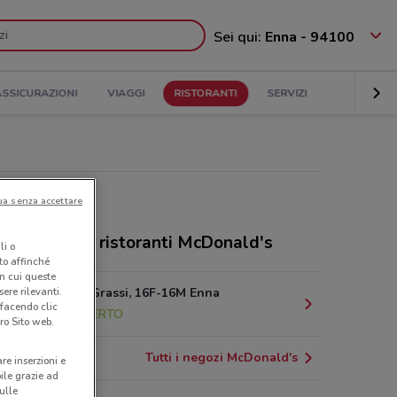
Sei qui:
Enna - 94100
ASSICURAZIONI
VIAGGI
RISTORANTI
SERVIZI
ua senza accettare
rive, orari e ristoranti McDonald's
li o
nto affinché
in cui queste
ere rilevanti.
Via Libero Grassi, 16F-16M Enna
 facendo clic
2.4 km
APERTO
ro Sito web.
Tutti i negozi McDonald's
are inserzioni e
bile grazie ad
sulle