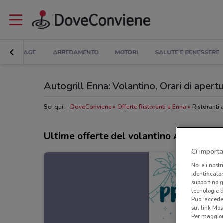
BRICOLAGE
ARREDAMENTO
MOTORI
SALUTE E BENESSERE
Autogrill Enna: Volantino, Orari di apertur
Sei qui:
DoveConviene
Offerte Ristoranti a Enna
Ristoranti 
Ultime offerte del volantino Autogrill
Ci importa
Noi e i nostr
identificato
supportino g
tecnologie d
Puoi accede
sul link Mos
Per maggiori