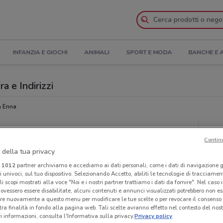
INFANZIA E GIOCHI
ANIMALI
SPORT E MODA
BANCHE E 
a e Indirizzi
a Enna
Ris
Contin
 della tua privacy
i
1012
partner archiviamo e accediamo ai dati personali, come i dati di navigazione g
ri univoci, sul tuo dispositivo. Selezionando Accetto, abiliti le tecnologie di tracciame
li scopi mostrati alla voce "Noi e i nostri partner trattiamo i dati da fornire". Nel caso 
ovessero essere disabilitate, alcuni contenuti e annunci visualizzati potrebbero non ess
re nuovamente a questo menu per modificare le tue scelte o per revocare il consenso
tra finalità in fondo alla pagina web. Tali scelte avranno effetto nel contesto del nost
 informazioni, consulta l'Informativa sulla privacy.
Privacy policy