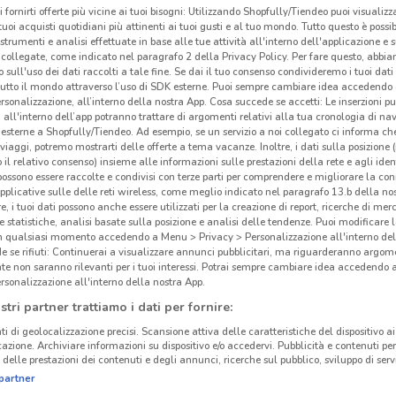
i fornirti offerte più vicine ai tuoi bisogni: Utilizzando Shopfully/Tiendeo puoi visualizz
i tuoi acquisti quotidiani più attinenti ai tuoi gusti e al tuo mondo. Tutto questo è possi
 strumenti e analisi effettuate in base alle tue attività all'interno dell'applicazione e 
collegate, come indicato nel paragrafo 2 della Privacy Policy. Per fare questo, abbi
 sull'uso dei dati raccolti a tale fine. Se dai il tuo consenso condivideremo i tuoi dati
Aut
tutto il mondo attraverso l’uso di SDK esterne. Puoi sempre cambiare idea accedend
rsonalizzazione, all’interno della nostra App. Cosa succede se accetti: Le inserzioni pu
i all'interno dell’app potranno trattare di argomenti relativi alla tua cronologia di na
Autog
esterne a Shopfully/Tiendeo. Ad esempio, se un servizio a noi collegato ci informa ch
i viaggi, potremo mostrarti delle offerte a tema vacanze. Inoltre, i dati sulla posizione 
o il relativo consenso) insieme alle informazioni sulle prestazioni della rete e agli ident
 possono essere raccolte e condivisi con terze parti per comprendere e migliorare la conn
pplicative sulle delle reti wireless, come meglio indicato nel paragrafo 13.b della no
re, i tuoi dati possono anche essere utilizzati per la creazione di report, ricerche di mer
 e statistiche, analisi basate sulla posizione e analisi delle tendenze. Puoi modificare l
5.4 km
in qualsiasi momento accedendo a Menu > Privacy > Personalizzazione all'interno del
 se rifiuti: Continuerai a visualizzare annunci pubblicitari, ma riguarderanno argome
te non saranno rilevanti per i tuoi interessi. Potrai sempre cambiare idea accedendo
rsonalizzazione all'interno della nostra App.
stri partner trattiamo i dati per fornire:
ti di geolocalizzazione precisi. Scansione attiva delle caratteristiche del dispositivo ai 
icazione. Archiviare informazioni su dispositivo e/o accedervi. Pubblicità e contenuti per
delle prestazioni dei contenuti e degli annunci, ricerche sul pubblico, sviluppo di servi
partner