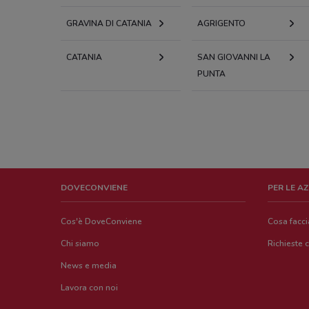
GRAVINA DI CATANIA
AGRIGENTO
CATANIA
SAN GIOVANNI LA
PUNTA
DOVECONVIENE
PER LE A
Cos'è DoveConviene
Cosa facc
Chi siamo
Richieste 
News e media
Lavora con noi