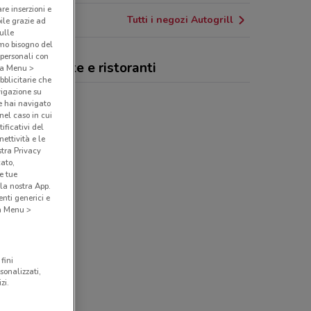
are inserzioni e
Tutti i negozi Autogrill
bile grazie ad
sulle
amo bisogno del
 personali con
ogrill, offerte e ristoranti
o a Menu >
bblicitarie che
vigazione su
rill
e hai navigato
(nel caso in cui
ificativi del
ettività e le
stra Privacy
cato,
e tue
la nostra App.
nti generici e
 a Menu >
fini
sonalizzati,
zi.