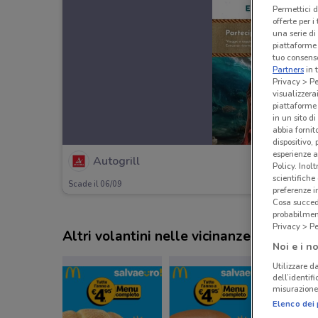
Permettici d
offerte per 
una serie di
piattaforme 
tuo consenso
Partners
in 
Privacy > Pe
visualizzera
piattaforme 
in un sito d
abbia fornit
dispositivo,
esperienze a
Autogrill
Policy. Inolt
scientifiche
Scade il 06/09
preferenze 
Cosa succede
probabilmen
Privacy > Pe
Altri volantini nelle vicinanze
Noi e i no
Utilizzare da
dell’identif
misurazione 
Elenco dei 