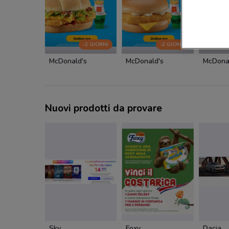
-2 GIORNI
-2 GIORNI
McDonald's
McDonald's
McDona
Nuovi prodotti da provare
Sky
Foxy
Dacia