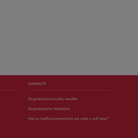
CONTATTI
Segnalazione punto vendita
Segnalazione Volantino
Hai un malfunzionamento sul web o sull'app?