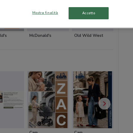
Mostra finalità
Accetto
-2 GIORNI
ld's
McDonald's
Old Wild West
Cam
Cam
Cofidis