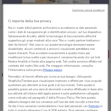
Wellcome
Continua senza accettare
Scade il 31/08
11.3 km
Ci importa della tua privacy
Noi e i nostri
1012
partner archiviamo e accediamo ai dati personali,
Porta DoveConviene sempre con te!
come i dati di navigazione gli o identificatori univoci, sul tuo dispositivo.
Selezionando Accetto, abiliti le tecnologie di tracciamento affinché
Puoi trovare le migliori offerte dei negozi vicino a te,
supportino gli scopi mostrati alla voce "Noi e i nostri partner trattiamo i
salvarle e creare la tua lista del risparmio, comodamente
dati da fornire". Nel caso in cui queste tecnologie dovessero essere
dal tuo cellulare.
disabilitate, alcuni contenuti e annunci visualizzati potrebbero non
essere rilevanti. Puoi accedere nuovamente a questo menu per
SCARICA L’APP
modificare le tue scelte o per revocare il consenso facendo clic sul link
Mostra finalità in fondo alla pagina web. Tali scelte avranno effetto nel
contesto del nostro Sito web. Per maggiori informazioni, consulta
l'Informativa sulla privacy.
Privacy policy
Negozi Wellcome a Empoli
Permettici di fornirti offerte più vicine ai tuoi bisogni: Utilizzando
Shopfully/Tiendeo puoi visualizzare inserzioni e offerte per i tuoi acquisti
quotidiani più attinenti ai tuoi gusti e al tuo mondo. Tutto questo è
Via Martiri Del Padule, 44 Lamporecchio
possibile grazie ad una serie di strumenti e analisi effettuate in base alle
tue attività all'interno dell'applicazione e sulle piattaforme collegate,
11.3 km
APERTO
come indicato nel paragrafo 2 della Privacy Policy. Per fare questo,
abbiamo bisogno del tuo consenso sull'uso dei dati raccolti a tale fine.
Se dai il tuo consenso condivideremo i tuoi dati personali con
Partners
in
Via S. Allende, 37 Santa Croce Sull'arno
tutto il mondo attraverso l’uso di SDK esterne. Puoi sempre cambiare