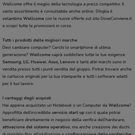
Wellcome offre il meglio della tecnologia a prezzi competitivi. Il
vasto assortimento è consultabile anche online. Sfoglia il
volantino Wellcome
con le nuove offerte sul sito DoveConviene.it
e scopri tutte le promozioni in corso.
Tutti i prodotti delle migliori marche
Devi cambiare computer? Cerchi lo smartphone di ultima
generazione?
Wellcome
saprà soddisfare tutte le tue esigenze.
Samsung, LG, Huawei, Asus, Lenovo
e tanti altri marchi sono in
vendita presso tutti i punti vendita del gruppo. Potrai trovare anche
le cartucce originali per la tua stampante e tutti i software adatti
per il tuo lavoro.
I vantaggi degli acquisti
Hai appena acquistato un Notebook o un Computer da
Wellcome
?
Approfitta dell’incredibile
servizio start up
con il quale potrai
beneficiare direttamente in negozio della verifica dell’hardware,
attivazione del sistema operativo
, ma anche creazione dei dischi
di ripristino fino all’istallazione e
configurazione delle periferiche
.