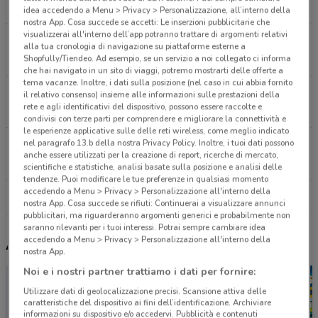
13.1 km
APERTO
idea accedendo a Menu > Privacy > Personalizzazione, all’interno della
nostra App. Cosa succede se accetti: Le inserzioni pubblicitarie che
visualizzerai all'interno dell’app potranno trattare di argomenti relativi
Via Vittorio Veneto, 32B Campi Bisenzio
alla tua cronologia di navigazione su piattaforme esterne a
19.5 km
CHIUSO
Shopfully/Tiendeo. Ad esempio, se un servizio a noi collegato ci informa
che hai navigato in un sito di viaggi, potremo mostrarti delle offerte a
tema vacanze. Inoltre, i dati sulla posizione (nel caso in cui abbia fornito
Via Del Salsero, 129 Montecatini Terme
il relativo consenso) insieme alle informazioni sulle prestazioni della
rete e agli identificativi del dispositivo, possono essere raccolte e
22.2 km
APERTO
condivisi con terze parti per comprendere e migliorare la connettività e
le esperienze applicative sulle delle reti wireless, come meglio indicato
nel paragrafo 13.b della nostra Privacy Policy. Inoltre, i tuoi dati possono
Via Dora Baltea, 26 Prato
anche essere utilizzati per la creazione di report, ricerche di mercato,
22.2 km
CHIUSO
scientifiche e statistiche, analisi basate sulla posizione e analisi delle
tendenze. Puoi modificare le tue preferenze in qualsiasi momento
accedendo a Menu > Privacy > Personalizzazione all'interno della
Tutti i negozi Wellcome
nostra App. Cosa succede se rifiuti: Continuerai a visualizzare annunci
pubblicitari, ma riguarderanno argomenti generici e probabilmente non
saranno rilevanti per i tuoi interessi. Potrai sempre cambiare idea
accedendo a Menu > Privacy > Personalizzazione all'interno della
Altri volantini nelle vicinanze
nostra App.
Noi e i nostri partner trattiamo i dati per fornire:
Utilizzare dati di geolocalizzazione precisi. Scansione attiva delle
caratteristiche del dispositivo ai fini dell’identificazione. Archiviare
informazioni su dispositivo e/o accedervi. Pubblicità e contenuti