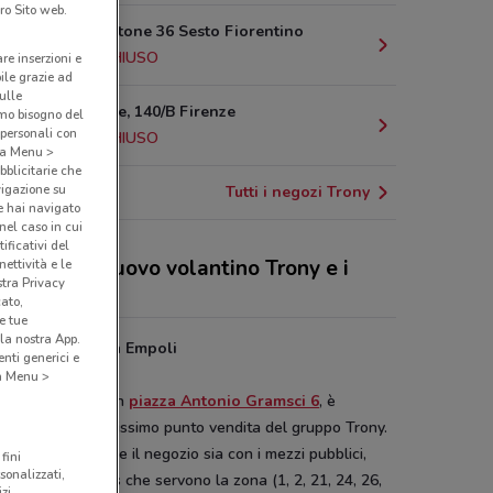
ro Sito web.
Via del Cantone 36 Sesto Fiorentino
21.2 km
CHIUSO
are inserzioni e
bile grazie ad
sulle
Via Pistoiese, 140/B Firenze
amo bisogno del
 personali con
21.4 km
CHIUSO
o a Menu >
bblicitarie che
vigazione su
Tutti i negozi Trony
e hai navigato
(nel caso in cui
ificativi del
 sconti del nuovo volantino Trony e i
ettività e le
stra Privacy
ozi
cato,
e tue
la nostra App.
 trovare Trony a Empoli
nti generici e
y Empoli
 a Menu >
entro di Empoli, in
piazza Antonio Gramsci 6
, è
nte un attrezzatissimo punto vendita del gruppo Trony.
sibile raggiungere il negozio sia con i mezzi pubblici,
fini
sonalizzati,
e ai numerosi bus che servono la zona (1, 2, 21, 24, 26,
zi.