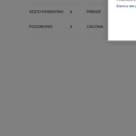
Elenco dei 
SESTO FIORENTINO
FIRENZE
POGGIBONSI
CASCINA