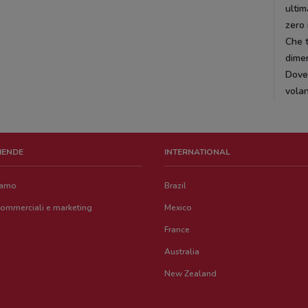
ultim
zero 
Che t
dimen
DoveC
volan
ZIENDE
INTERNATIONAL
iamo
Brazil
commerciali e marketing
Mexico
France
Australia
New Zealand