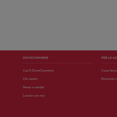
DOVECONVIENE
PER LE A
Cos'è DoveConviene
Cosa facc
Chi siamo
Richieste 
News e media
Lavora con noi