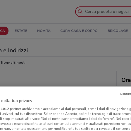
ICA
ESTATE
NOVITÀ
CURA CASA E CORPO
BRICOLAGE
 e Indirizzi
 Trony a Empoli
Ora
Contin
 della tua privacy
i
1012
partner archiviamo e accediamo ai dati personali, come i dati di navigazione g
ri univoci, sul tuo dispositivo. Selezionando Accetto, abiliti le tecnologie di tracciame
li scopi mostrati alla voce "Noi e i nostri partner trattiamo i dati da fornire". Nel caso 
ovessero essere disabilitate, alcuni contenuti e annunci visualizzati potrebbero non ess
re nuovamente a questo menu per modificare le tue scelte o per revocare il consenso