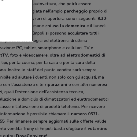
sia con la propria autovettura, che potrà essere
damente posteggiata nell’ampio
parcheggio
proprio di
e al negozio. Gli
orari
di apertura sono i seguenti:
9.30-
0 e 16.00-20.00
; rimane
chiuso la domenica
e il lunedì
na. Nel Trony di Empoli si possono acquistare tutti i
ori prodotti tecnologici ed elettronici di ultima
razione:
PC
, tablet, smartphone e cellulari, TV e
rtTV
, foto e videocamere, oltre ad
elettrodomestici
di
 i tipi, per la cucina, per la casa e per la cura della
na. Inoltre lo staff del punto vendita sarà sempre
nibile ad aiutare i clienti, non solo con gli acquisti, ma
e con
l’assistenza
e le
riparazioni
e con altri numerosi
zi, quali l’estensione dell’assistenza tecnica,
tallazione a domicilio di climatizzatori ed elettrodomestici
casso e l’attivazione di prodotti telefonici. Per ricevere
 informazione è possibile chiamare il
numero
0571
-
55
. Per rimanere sempre aggiornati sulle offerte valide
nto vendita Trony di Empoli basta sfogliare il
volantino
e qui su
DoveConviene
!