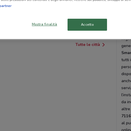
33), 
partner
como
PONTEDERA
PORCARI
front
Mostra finalità
13.0
Accetto
LUCCA
PISA
matti
migli
Tutte le città
gene
Sma
tutti
perso
dispo
anch
servi
l’ins
da in
altre
7116
al pu
onlin