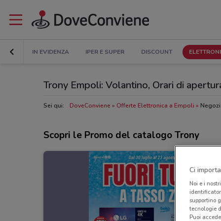
IN EVIDENZA
IPER E SUPER
DISCOUNT
ELETTRON
Trony Empoli: Volantino, Orari di apertura
Sei qui:
DoveConviene
Offerte Elettronica a Empoli
Negozi
Scopri le Promo del catalogo Trony
Ci importa
Noi e i nostr
identificato
supportino g
tecnologie d
Puoi accede