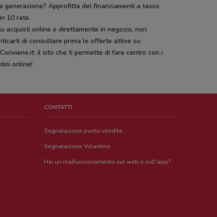
a generazione? Approfitta del finanziamenti a tasso
in 10 rate.
u acquisti online o direttamente in negozio, non
ticarti di consultare prima le offerte attive su
onviene.it: il sito che ti permette di fare centro con i
tini online!
CONTATTI
Segnalazione punto vendita
Segnalazione Volantino
Hai un malfunzionamento sul web o sull'app?