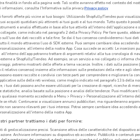
tra finalità in fondo alla pagina web. Tali scelte avranno effetto nel contesto del nost
 informazioni, consulta l'Informativa sulla privacy.
Privacy policy
i fornirti offerte più vicine ai tuoi bisogni: Utilizzando Shopfully/Tiendeo puoi visualizz
i tuoi acquisti quotidiani più attinenti ai tuoi gusti e al tuo mondo. Tutto questo è possi
 strumenti e analisi effettuate in base alle tue attività all'interno dell'applicazione e 
collegate, come indicato nel paragrafo 2 della Privacy Policy. Per fare questo, abbi
 sull'uso dei dati raccolti a tale fine. Se dai il tuo consenso condivideremo i tuoi dati
tutto il mondo attraverso l’uso di SDK esterne. Puoi sempre cambiare idea accedend
rsonalizzazione, all’interno della nostra App. Cosa succede se accetti: Le inserzioni pu
i all'interno dell’app potranno trattare di argomenti relativi alla tua cronologia di na
esterne a Shopfully/Tiendeo. Ad esempio, se un servizio a noi collegato ci informa ch
i viaggi, potremo mostrarti delle offerte a tema vacanze. Inoltre, i dati sulla posizione 
o il relativo consenso) insieme alle informazioni sulle prestazioni della rete e agli ident
Gli
 possono essere raccolte e condivisi con terze parti per comprendere e migliorare la conn
pplicative sulle delle reti wireless, come meglio indicato nel paragrafo 13.b della no
23.1 km
neg
re, i tuoi dati possono anche essere utilizzati per la creazione di report, ricerche di mer
 e statistiche, analisi basate sulla posizione e analisi delle tendenze. Puoi modificare l
in qualsiasi momento accedendo a Menu > Privacy > Personalizzazione all'interno del
Dove
 se rifiuti: Continuerai a visualizzare annunci pubblicitari, ma riguarderanno argome
cinanze
Tron
te non saranno rilevanti per i tuoi interessi. Potrai sempre cambiare idea accedendo
rsonalizzazione all'interno della nostra App.
Nel c
stri partner trattiamo i dati per fornire:
prese
CAMPI BISENZIO
SCANDICCI
È pos
ti di geolocalizzazione precisi. Scansione attiva delle caratteristiche del dispositivo ai 
icazione. Archiviare informazioni su dispositivo e/o accedervi. Pubblicità e contenuti per
grazi
CALENZANO
PISTOIA
delle prestazioni dei contenuti e degli annunci, ricerche sul pubblico, sviluppo di servi