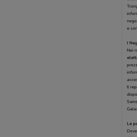
Trony
infor
negoz
e co
I Ne
Nei 
elet
prezz
infor
acce
Il re
dispo
Sams
Gala
Le p
Dove