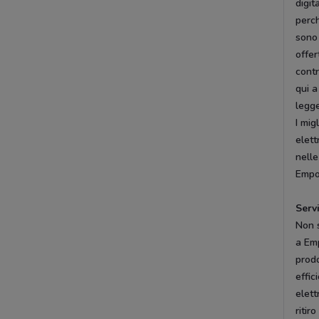
digit
perch
sono 
offe
contr
qui a
legg
I mig
elett
nelle
Empol
Serv
Non s
a Emp
prodo
effic
elett
ritir