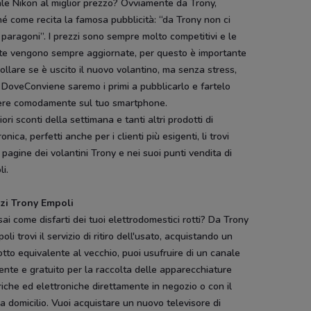
ale Nikon al miglior prezzo? Ovviamente da Trony,
é come recita la famosa pubblicità: “da Trony non ci
paragoni”. I prezzi sono sempre molto competitivi e le
rte vengono sempre aggiornate, per questo è importante
ollare se è uscito il nuovo volantino, ma senza stress,
 DoveConviene saremo i primi a pubblicarlo e fartelo
ere comodamente sul tuo smartphone.
liori sconti della settimana e tanti altri prodotti di
ronica, perfetti anche per i clienti più esigenti, li trovi
 pagine dei volantini Trony e nei suoi punti vendita di
i.
izi Trony Empoli
ai come disfarti dei tuoi elettrodomestici rotti? Da Trony
oli trovi il servizio di ritiro dell'usato, acquistando un
tto equivalente al vecchio, puoi usufruire di un canale
iente e gratuito per la raccolta delle apparecchiature
riche ed elettroniche direttamente in negozio o con il
o a domicilio. Vuoi acquistare un nuovo televisore di