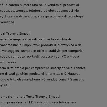
 è la catena numero uno nella vendita di prodotti di
matica, elettronica, telefonia ed elettrodomestici. Nei
i, di grande dimensione, si respira un’aria di tecnologia
nvenienza.
gozi Trony a Empoli
numerosi
negozi specializzati nella vendita di
trodomestici
a Empoli trovi prodotti di elettronica a dei
i vantaggiosi, sempre in offerta suddivisi per categorie,
matica,
computer
portatili, accessori per PC e Mac e
ssori audio
parto di telefonia per comprare lo
smartphone
o il tablet
ne di tutti gli ultimi modelli di Iphone 11 e X, Huawei,
ung e tutti gli smartphone più venduti come il Samsung
xy a40.
romozioni e le offerte Trony a Empoli
 comprare una Tv LED Samsung o una fotocamera