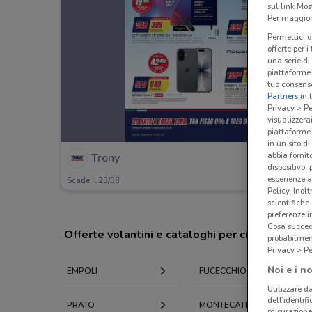
sul link Mos
Per maggiori
Permettici d
offerte per 
una serie di
piattaforme 
tuo consenso
Partners
in 
Privacy > Pe
visualizzera
piattaforme 
in un sito d
abbia fornit
Trony
dispositivo,
esperienze a
Scade il 23/08
Policy. Inolt
scientifiche
preferenze 
Cosa succede
Offerte volantini e cataloghi per città nelle vi
probabilmen
Privacy > Pe
Noi e i no
EMPOLI
FUCECCHIO
Utilizzare da
dell’identif
PRATO
MONTECATINI-TERME
misurazione 