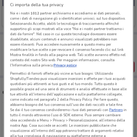
Ci importa della tua privacy
Wheelup
Noi e i nostri
1012
partner archiviamo e accediamo ai dati personali,
come i dati di navigazione gli o identificatori univoci, sul tuo dispositivo.
Scade lunedì
21.2 km
Selezionando Accetto, abiliti le tecnologie di tracciamento affinché
supportino gli scopi mostrati alla voce "Noi e i nostri partner trattiamo i
dati da fornire". Nel caso in cui queste tecnologie dovessero essere
disabilitate, alcuni contenuti e annunci visualizzati potrebbero non
Porta DoveConviene sempre con te!
essere rilevanti. Puoi accedere nuovamente a questo menu per
Puoi trovare le migliori offerte dei negozi vicino a te,
modificare le tue scelte o per revocare il consenso facendo clic sul link
salvarle e creare la tua lista del risparmio, comodamente
Mostra finalità in fondo alla pagina web. Tali scelte avranno effetto nel
dal tuo cellulare.
contesto del nostro Sito web. Per maggiori informazioni, consulta
l'Informativa sulla privacy.
Privacy policy
SCARICA L’APP
Permettici di fornirti offerte più vicine ai tuoi bisogni: Utilizzando
Shopfully/Tiendeo puoi visualizzare inserzioni e offerte per i tuoi acquisti
quotidiani più attinenti ai tuoi gusti e al tuo mondo. Tutto questo è
possibile grazie ad una serie di strumenti e analisi effettuate in base alle
Concessionari Wheelup nelle vicinanze
tue attività all'interno dell'applicazione e sulle piattaforme collegate,
come indicato nel paragrafo 2 della Privacy Policy. Per fare questo,
abbiamo bisogno del tuo consenso sull'uso dei dati raccolti a tale fine.
Via Ferdinando Baldanzi, 21 Prato
Se dai il tuo consenso condivideremo i tuoi dati personali con
Partners
in
tutto il mondo attraverso l’uso di SDK esterne. Puoi sempre cambiare
21.2 km
CHIUSO
idea accedendo a Menu > Privacy > Personalizzazione, all’interno della
nostra App. Cosa succede se accetti: Le inserzioni pubblicitarie che
visualizzerai all'interno dell’app potranno trattare di argomenti relativi
Tutti i negozi Wheelup
alla tua cronologia di navigazione su piattaforme esterne a