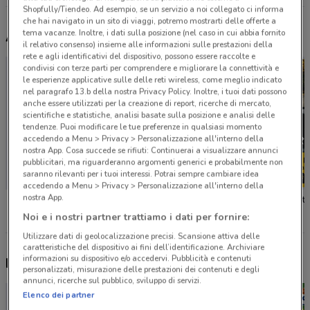
Shopfully/Tiendeo. Ad esempio, se un servizio a noi collegato ci informa
che hai navigato in un sito di viaggi, potremo mostrarti delle offerte a
tema vacanze. Inoltre, i dati sulla posizione (nel caso in cui abbia fornito
Altri volantini nelle vicinanze
il relativo consenso) insieme alle informazioni sulle prestazioni della
rete e agli identificativi del dispositivo, possono essere raccolte e
condivisi con terze parti per comprendere e migliorare la connettività e
le esperienze applicative sulle delle reti wireless, come meglio indicato
nel paragrafo 13.b della nostra Privacy Policy. Inoltre, i tuoi dati possono
anche essere utilizzati per la creazione di report, ricerche di mercato,
scientifiche e statistiche, analisi basate sulla posizione e analisi delle
tendenze. Puoi modificare le tue preferenze in qualsiasi momento
accedendo a Menu > Privacy > Personalizzazione all'interno della
nostra App. Cosa succede se rifiuti: Continuerai a visualizzare annunci
pubblicitari, ma riguarderanno argomenti generici e probabilmente non
saranno rilevanti per i tuoi interessi. Potrai sempre cambiare idea
accedendo a Menu > Privacy > Personalizzazione all'interno della
nostra App.
Budget
BestDrive
Noi e i nostri partner trattiamo i dati per fornire:
Utilizzare dati di geolocalizzazione precisi. Scansione attiva delle
caratteristiche del dispositivo ai fini dell’identificazione. Archiviare
informazioni su dispositivo e/o accedervi. Pubblicità e contenuti
Nuovi prodotti da provare
personalizzati, misurazione delle prestazioni dei contenuti e degli
annunci, ricerche sul pubblico, sviluppo di servizi.
Elenco dei partner