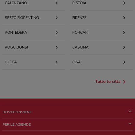
CALENZANO
PISTOIA
SESTO FIORENTINO
FIRENZE
PONTEDERA
PORCARI
POGGIBONSI
CASCINA
LUCCA
PISA
Tutte le città
DOVECONVIENE
Cos'è DoveConviene
PER LE AZIENDE
Chi siamo
Cosa facciamo