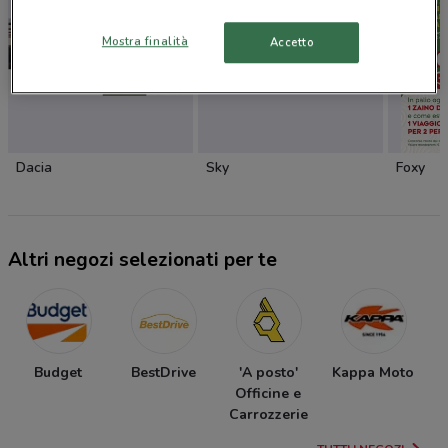
Mostra finalità
Accetto
Dacia
Sky
Foxy
Altri negozi selezionati per te
Budget
BestDrive
'A posto'
Kappa Moto
Officine e
Carrozzerie