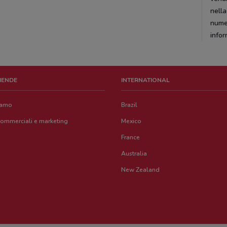
nell
numer
infor
ZIENDE
INTERNATIONAL
iamo
Brazil
commerciali e marketing
Mexico
France
Australia
New Zealand