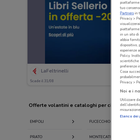
piattaforme 
tuo consenso
Partners
in 
Privacy > Pe
visualizzera
piattaforme 
in un sito d
abbia fornit
dispositivo,
esperienze a
Policy. Inolt
scientifiche
preferenze 
LaFeltrinelli
Cosa succede
probabilmen
Scade il 31/08
Privacy > Pe
Noi e i no
Utilizzare da
Offerte volantini e cataloghi per città nelle vi
dell’identif
misurazione 
Elenco dei 
EMPOLI
FUCECCHIO
PRATO
MONTECATINI-TERME