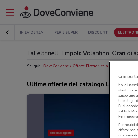
IN EVIDENZA
IPER E SUPER
DISCOUNT
ELETTRON
LaFeltrinelli Empoli: Volantino, Orari di a
Sei qui:
DoveConviene
Offerte Elettronica a Empoli
Negozi 
Ci importa
Ultime offerte del catalogo LaFeltrinell
Noi e i nostr
identificato
supportino g
tecnologie d
Puoi accede
sul link Mos
Per maggiori
Permettici d
offerte per 
una serie di