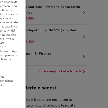
amo bisogno del
 personali con
Piazza Della Stazione - Stazione Santa Maria
o a Menu >
Novella Firenze
bblicitarie che
25.3 km
CHIUSO
vigazione su
e hai navigato
(nel caso in cui
Piazza Della Repubblica, 26/27/28/29 - Red
ificativi del
ettività e le
Firenze
stra Privacy
25.6 km
CHIUSO
cato,
e tue
la nostra App.
Via Brunelleschi 8r Firenze
nti generici e
25.6 km
 a Menu >
Tutti i negozi LaFeltrinelli
fini
sonalizzati,
zi.
eltrinelli, offerte e negozi
ia su DoveConviene.it il volantino online con le
ozioni
e le
offerte
su tutti gli articoli e le
novità