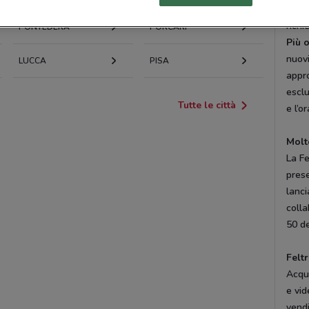
Feltr
richi
PONTEDERA
PORCARI
Più o
nuovi
LUCCA
PISA
appro
esclu
Tutte le città
e l’o
Molt
La Fe
prese
lanci
colla
50 de
Feltr
Acqui
e vid
vendi