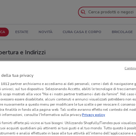
ICA
ESTATE
NOVITÀ
CURA CASA E CORPO
BRICOLAGE
pertura e Indirizzi
LaFeltrinelli a Empoli
Contin
 della tua privacy
i
Neg
i
1012
partner archiviamo e accediamo ai dati personali, come i dati di navigazione g
ri univoci, sul tuo dispositivo. Selezionando Accetto, abiliti le tecnologie di tracciame
li scopi mostrati alla voce "Noi e i nostri partner trattiamo i dati da fornire". Nel caso 
ovessero essere disabilitate, alcuni contenuti e annunci visualizzati potrebbero non ess
re nuovamente a questo menu per modificare le tue scelte o per revocare il consenso
tra finalità in fondo alla pagina web. Tali scelte avranno effetto nel contesto del nost
 informazioni, consulta l'Informativa sulla privacy.
Privacy policy
i fornirti offerte più vicine ai tuoi bisogni: Utilizzando Shopfully/Tiendeo puoi visualizz
i tuoi acquisti quotidiani più attinenti ai tuoi gusti e al tuo mondo. Tutto questo è possi
 strumenti e analisi effettuate in base alle tue attività all'interno dell'applicazione e 