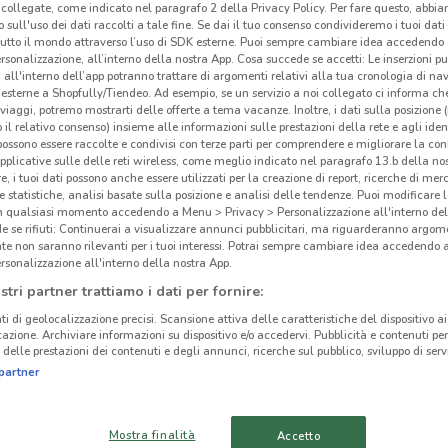
collegate, come indicato nel paragrafo 2 della Privacy Policy. Per fare questo, abbi
 sull'uso dei dati raccolti a tale fine. Se dai il tuo consenso condivideremo i tuoi dati
tutto il mondo attraverso l’uso di SDK esterne. Puoi sempre cambiare idea accedend
rsonalizzazione, all’interno della nostra App. Cosa succede se accetti: Le inserzioni pu
i all'interno dell’app potranno trattare di argomenti relativi alla tua cronologia di na
esterne a Shopfully/Tiendeo. Ad esempio, se un servizio a noi collegato ci informa ch
i viaggi, potremo mostrarti delle offerte a tema vacanze. Inoltre, i dati sulla posizione 
o il relativo consenso) insieme alle informazioni sulle prestazioni della rete e agli ident
 possono essere raccolte e condivisi con terze parti per comprendere e migliorare la conn
pplicative sulle delle reti wireless, come meglio indicato nel paragrafo 13.b della no
re, i tuoi dati possono anche essere utilizzati per la creazione di report, ricerche di mer
 e statistiche, analisi basate sulla posizione e analisi delle tendenze. Puoi modificare l
in qualsiasi momento accedendo a Menu > Privacy > Personalizzazione all'interno del
 se rifiuti: Continuerai a visualizzare annunci pubblicitari, ma riguarderanno argome
te non saranno rilevanti per i tuoi interessi. Potrai sempre cambiare idea accedendo
21.9 km
rsonalizzazione all'interno della nostra App.
stri partner trattiamo i dati per fornire:
ti di geolocalizzazione precisi. Scansione attiva delle caratteristiche del dispositivo ai 
cinanze
icazione. Archiviare informazioni su dispositivo e/o accedervi. Pubblicità e contenuti per
delle prestazioni dei contenuti e degli annunci, ricerche sul pubblico, sviluppo di servi
LaF
partner
CAMPI BISENZIO
SCANDICCI
Sfogl
Mostra finalità
Accetto
prom
CALENZANO
PISTOIA