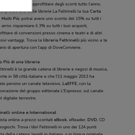
inelli
; e se vuoi approfittare degli sconti tutto l’anno,
edi presso una delle librerie La Feltrinelli la tua
Carta
 Multi Più
: potrai avere uno sconto del 15% su tutti i
 arrivi, risparmiare il 3% su tutti i tuoi acquisti,
fittare di convenzioni presso cinema e teatri e di altri
sivi vantaggi. Trova la
libreria Feltrinelli
più vicino a te
rario di apertura con l’app di DoveConviene.
o Più di una libreria
ltrinelli è la grande catena di librerie e negozi di musica,
nte in 58 città italiane e che l'11 maggio 2013 ha
ato persino un canale televisivo,
LaEFFE
, con la
borazione del gruppo editoriale L'Espresso, sul canale
l digitale terrestre.
inelli online e International
sta online a prezzi scontati
eBook
, eReader,
DVD
, CD
eogiochi. Trova i libri Feltrinelli in uno dei 124 punti
ta della catena; leggili in italiano, o in lingua originale