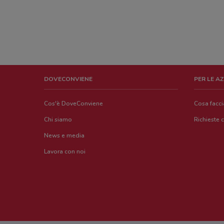
DOVECONVIENE
PER LE A
Cos'è DoveConviene
Cosa facc
Chi siamo
Richieste 
News e media
Lavora con noi