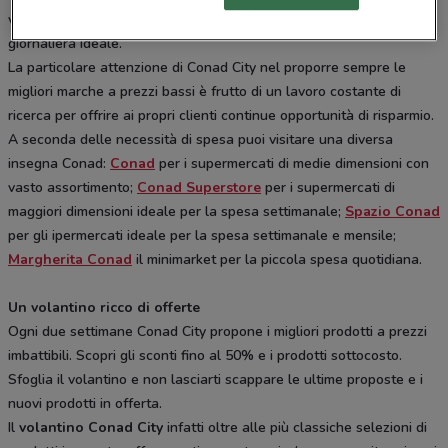
vicino casa creando il supermercato di quartiere e per la spesa
giornaliera ideale.
La particolare attenzione di Conad City nel proporre sempre le
migliori marche a prezzi bassi è frutto di un lavoro costante di
ricerca per offrire ai propri clienti continue opportunità di risparmio.
A seconda delle necessità di spesa puoi visitare una diversa
insegna Conad:
Conad
per i supermercati di medie dimensioni con
vasto assortimento;
Conad Superstore
per i supermercati di
maggiori dimensioni ideale per la spesa settimanale;
Spazio Conad
per gli ipermercati ideale per la spesa settimanale e mensile;
Margherita Conad
il minimarket per la piccola spesa quotidiana.
Un volantino ricco di offerte
Ogni due settimane Conad City propone i migliori prodotti a prezzi
imbattibili. Scopri gli sconti fino al 50% e i prodotti sottocosto.
Sfoglia il volantino e non lasciarti scappare le ultime proposte e i
nuovi prodotti in offerta.
Il
volantino Conad City
infatti oltre alle più classiche selezioni di