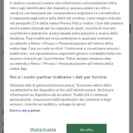
Porta DoveConviene sempre con te!
il relativo consenso) insieme alle informazioni sulle prestazioni della
Puoi trovare le migliori offerte dei negozi vicino a te,
rete e agli identificativi del dispositivo, possono essere raccolte e
salvarle e creare la tua lista del risparmio, comodamente
condivisi con terze parti per comprendere e migliorare la connettività e
dal tuo cellulare.
le esperienze applicative sulle delle reti wireless, come meglio indicato
nel paragrafo 13.b della nostra Privacy Policy. Inoltre, i tuoi dati possono
SCARICA L’APP
anche essere utilizzati per la creazione di report, ricerche di mercato,
scientifiche e statistiche, analisi basate sulla posizione e analisi delle
tendenze. Puoi modificare le tue preferenze in qualsiasi momento
accedendo a Menu > Privacy > Personalizzazione all'interno della
nostra App. Cosa succede se rifiuti: Continuerai a visualizzare annunci
Supermercati e orari Conad City
pubblicitari, ma riguarderanno argomenti generici e probabilmente non
saranno rilevanti per i tuoi interessi. Potrai sempre cambiare idea
accedendo a Menu > Privacy > Personalizzazione all'interno della
nostra App.
Piazza Umberto I 28 Altavilla Silentina
Noi e i nostri partner trattiamo i dati per fornire:
11.3 km
Utilizzare dati di geolocalizzazione precisi. Scansione attiva delle
caratteristiche del dispositivo ai fini dell’identificazione. Archiviare
Tutti i negozi Conad City
informazioni su dispositivo e/o accedervi. Pubblicità e contenuti
personalizzati, misurazione delle prestazioni dei contenuti e degli
annunci, ricerche sul pubblico, sviluppo di servizi.
Elenco dei partner
Conad City - volantino, offerte e carta Conad
Conad City
è una catena di supermercati di prossimità che unisce
Mostra finalità
Accetto
la garanzia di qualità del marchio Conad alla comodità della spesa