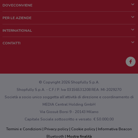
DOVECONVIENE
Cos'è DoveConviene
PER LE AZIENDE
Chi siamo
Cosa facciamo
INTERNATIONAL
News e media
Richieste commerciali e marketing
Brazil
CONTATTI
Lavora con noi
Mexico
Segnalazione punto vendita
France
Segnalazione Volantino
Australia
Hai un malfunzionamento sul web o sull'app?
New Zealand
© Copyright 2026 Shopfully S.p.A.
Shopfully S.p.A. - C.F / P. Iva 03156531208 REA: MI-2029270
Società a socio unico soggetta all’attività di direzione e coordinamento di
MEDIA Central Holding GmbH
Via Giosuè Borsi 9 - 20143 Milano
Capitale Sociale sottoscritto e versato: € 50.000,00
Termini e Condizioni
Privacy policy
Cookie policy
Informativa Beacon
Bluetooth
Mostra finalità