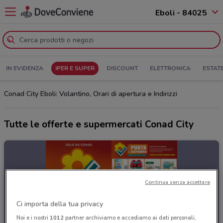
Eboli - 84025
IN EVIDENZA
IPER E SUPER
DISCOUNT
ELETTRONICA
ESTAT
Conad City Eboli: Volantino, Orari di apertura e Indirizzi
Tutte le offerte e supermercati Conad City
Continua senza accettare
Ci importa della tua privacy
Noi e i nostri
1012
partner archiviamo e accediamo ai dati personali,