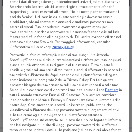
come i dati di navigazione gli o identificatori univoci, sul tuo dispositivo.
Selezionando Accetto, abiliti le tecnologie di tracciamento affinché
Conad City
supportino gli scopi mostrati alla voce "Noi e i nostri partner trattiamo i
dati da fornire". Nel caso in cui queste tecnologie dovessero essere
Scade il 30/09
11.3 km
disabilitate, alcuni contenuti e annunci visualizzati potrebbero non
essere rilevanti. Puoi accedere nuovamente a questo menu per
modificare le tue scelte o per revocare il consenso facendo clic sul link
Mostra finalità in fondo alla pagina web. Tali scelte avranno effetto nel
contesto del nostro Sito web. Per maggiori informazioni, consulta
l'Informativa sulla privacy.
Privacy policy
Permettici di fornirti offerte più vicine ai tuoi bisogni: Utilizzando
Shopfully/Tiendeo puoi visualizzare inserzioni e offerte per i tuoi acquisti
quotidiani più attinenti ai tuoi gusti e al tuo mondo. Tutto questo è
possibile grazie ad una serie di strumenti e analisi effettuate in base alle
tue attività all'interno dell'applicazione e sulle piattaforme collegate,
come indicato nel paragrafo 2 della Privacy Policy. Per fare questo,
abbiamo bisogno del tuo consenso sull'uso dei dati raccolti a tale fine.
Se dai il tuo consenso condivideremo i tuoi dati personali con
Partners
in
-3 GIORNI
tutto il mondo attraverso l’uso di SDK esterne. Puoi sempre cambiare
idea accedendo a Menu > Privacy > Personalizzazione, all’interno della
Conad City
nostra App. Cosa succede se accetti: Le inserzioni pubblicitarie che
visualizzerai all'interno dell’app potranno trattare di argomenti relativi
Scade martedì
11.3 km
alla tua cronologia di navigazione su piattaforme esterne a
Shopfully/Tiendeo. Ad esempio, se un servizio a noi collegato ci informa
che hai navigato in un sito di viaggi, potremo mostrarti delle offerte a
tema vacanze. Inoltre, i dati sulla posizione (nel caso in cui abbia fornito