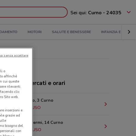
Sei qui:
Curno - 24035
DAMENTO
MOTORI
SALUTE E BENESSERE
INFANZIA E GIOCHI
ua senza accettare
li o
nto affinché
in cui queste
ina supermercati e orari
ere rilevanti.
 facendo clic
ro Sito web.
Via Bergamo, 3 Curno
392 m
CHIUSO
are inserzioni e
bile grazie ad
sulle
Via Enrico Fermi, 14 Curno
amo bisogno del
1.1 km
CHIUSO
 personali con
o a Menu >