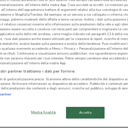
rsonalizzazione, all’interno della nostra App. Cosa succede se accetti: Le inserzioni pu
i all'interno dell’app potranno trattare di argomenti relativi alla tua cronologia di na
esterne a Shopfully/Tiendeo. Ad esempio, se un servizio a noi collegato ci informa ch
i viaggi, potremo mostrarti delle offerte a tema vacanze. Inoltre, i dati sulla posizione 
o il relativo consenso) insieme alle informazioni sulle prestazioni della rete e agli ident
 possono essere raccolte e condivisi con terze parti per comprendere e migliorare la conn
ato volantini nella tua zona. Riprova più tardi.
pplicative sulle delle reti wireless, come meglio indicato nel paragrafo 13.b della no
re, i tuoi dati possono anche essere utilizzati per la creazione di report, ricerche di mer
 e statistiche, analisi basate sulla posizione e analisi delle tendenze. Puoi modificare l
in qualsiasi momento accedendo a Menu > Privacy > Personalizzazione all'interno del
 se rifiuti: Continuerai a visualizzare annunci pubblicitari, ma riguarderanno argome
te non saranno rilevanti per i tuoi interessi. Potrai sempre cambiare idea accedendo
rsonalizzazione all'interno della nostra App.
cinanze
stri partner trattiamo i dati per fornire:
ti di geolocalizzazione precisi. Scansione attiva delle caratteristiche del dispositivo ai 
icazione. Archiviare informazioni su dispositivo e/o accedervi. Pubblicità e contenuti per
STEZZANO
ORIO AL SERIO
delle prestazioni dei contenuti e degli annunci, ricerche sul pubblico, sviluppo di servi
Reg
partner
ZOGNO
BUSNAGO
Mostra finalità
Accetto
CERNUSCO
ALBINO
LOMBARDONE