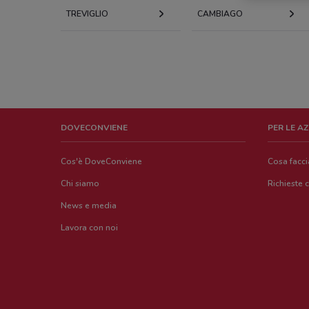
TREVIGLIO
CAMBIAGO
DOVECONVIENE
PER LE A
Cos'è DoveConviene
Cosa facc
Chi siamo
Richieste 
News e media
Lavora con noi