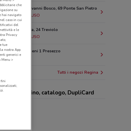
bblicitarie che
Via San Giovanni Bosco, 69 Ponte San Pietro
vigazione su
e hai navigato
2.2 km
CHIUSO
(nel caso in cui
ificativi del
Viale Europa, 24 Treviolo
ettività e le
stra Privacy
2.4 km
CHIUSO
cato,
e tue
la nostra App.
Piazza Foglieni 1 Presezzo
nti generici e
3.3 km
 a Menu >
Tutti i negozi Regina
fini
sonalizzati,
zi.
ina - volantino, catalogo, DupliCard