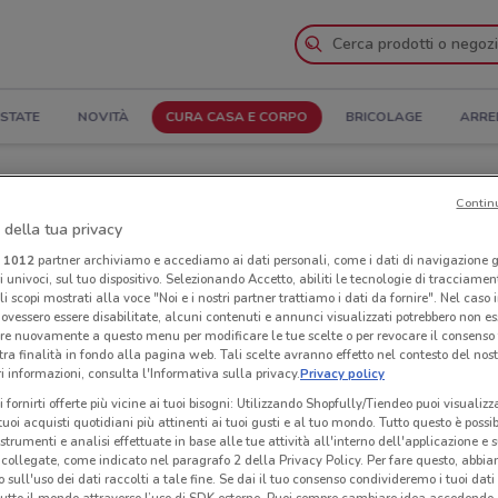
STATE
NOVITÀ
CURA CASA E CORPO
BRICOLAGE
ARRE
 e Indirizzi
Contin
 della tua privacy
egozi Regina a Curno
i
1012
partner archiviamo e accediamo ai dati personali, come i dati di navigazione g
ri univoci, sul tuo dispositivo. Selezionando Accetto, abiliti le tecnologie di tracciame
li scopi mostrati alla voce "Noi e i nostri partner trattiamo i dati da fornire". Nel caso 
Reg
ovessero essere disabilitate, alcuni contenuti e annunci visualizzati potrebbero non ess
re nuovamente a questo menu per modificare le tue scelte o per revocare il consenso
tra finalità in fondo alla pagina web. Tali scelte avranno effetto nel contesto del nost
 informazioni, consulta l'Informativa sulla privacy.
Privacy policy
i fornirti offerte più vicine ai tuoi bisogni: Utilizzando Shopfully/Tiendeo puoi visualizz
i tuoi acquisti quotidiani più attinenti ai tuoi gusti e al tuo mondo. Tutto questo è possi
 strumenti e analisi effettuate in base alle tue attività all'interno dell'applicazione e 
collegate, come indicato nel paragrafo 2 della Privacy Policy. Per fare questo, abbi
 sull'uso dei dati raccolti a tale fine. Se dai il tuo consenso condivideremo i tuoi dati
tutto il mondo attraverso l’uso di SDK esterne. Puoi sempre cambiare idea accedend