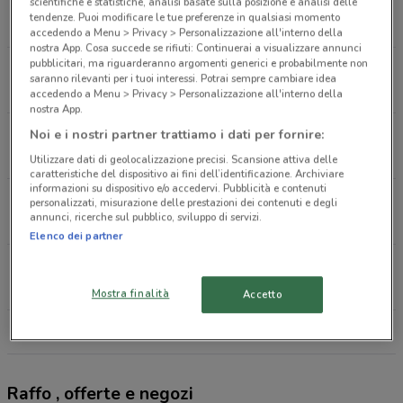
Via Bergamo, 48 Curno
scientifiche e statistiche, analisi basate sulla posizione e analisi delle
tendenze. Puoi modificare le tue preferenze in qualsiasi momento
875 m
APERTO
accedendo a Menu > Privacy > Personalizzazione all'interno della
nostra App. Cosa succede se rifiuti: Continuerai a visualizzare annunci
pubblicitari, ma riguarderanno argomenti generici e probabilmente non
Via Enrico Fermi 1 Curno
saranno rilevanti per i tuoi interessi. Potrai sempre cambiare idea
880 m
APERTO
accedendo a Menu > Privacy > Personalizzazione all'interno della
nostra App.
Via Dell'Industria, 2 Mozzo
Noi e i nostri partner trattiamo i dati per fornire:
1.9 km
APERTO
Utilizzare dati di geolocalizzazione precisi. Scansione attiva delle
caratteristiche del dispositivo ai fini dell’identificazione. Archiviare
informazioni su dispositivo e/o accedervi. Pubblicità e contenuti
Piazzale Risorgimento, 7 Bergamo
personalizzati, misurazione delle prestazioni dei contenuti e degli
annunci, ricerche sul pubblico, sviluppo di servizi.
2.9 km
APERTO
Elenco dei partner
via Giosuè Carducci 55 Bergamo
3 km
APERTO
Mostra finalità
Accetto
Tutti i negozi Raffo
Raffo , offerte e negozi