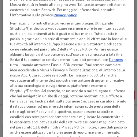
Mostra finalità in fondo alla pagina web. Tali scelte avranno effetto nel
contesto del nostro Sito web. Per maggiori informazioni, consulta
l'Informativa sulla privacy.
Privacy policy
Permettici di fornirti offerte più vicine ai tuoi bisogni: Utilizzando
Ci dispiace, al momento non abbiamo pubblicato
Shopfully/Tiendeo puoi visualizzare inserzioni e offerte per i tuoi acquisti
volantini nella tua zona. Riprova più tardi.
quotidiani più attinenti ai tuoi gusti e al tuo mondo. Tutto questo è
possibile grazie ad una serie di strumenti e analisi effettuate in base alle
tue attività all'interno dell'applicazione e sulle piattaforme collegate,
come indicato nel paragrafo 2 della Privacy Policy. Per fare questo,
abbiamo bisogno del tuo consenso sull'uso dei dati raccolti a tale fine.
Se dai il tuo consenso condivideremo i tuoi dati personali con
Partners
in
tutto il mondo attraverso l’uso di SDK esterne. Puoi sempre cambiare
Porta DoveConviene sempre con te!
idea accedendo a Menu > Privacy > Personalizzazione, all’interno della
Puoi trovare le migliori offerte dei negozi vicino a te,
nostra App. Cosa succede se accetti: Le inserzioni pubblicitarie che
salvarle e creare la tua lista del risparmio, comodamente
visualizzerai all'interno dell’app potranno trattare di argomenti relativi
dal tuo cellulare.
alla tua cronologia di navigazione su piattaforme esterne a
Shopfully/Tiendeo. Ad esempio, se un servizio a noi collegato ci informa
SCARICA L’APP
che hai navigato in un sito di viaggi, potremo mostrarti delle offerte a
tema vacanze. Inoltre, i dati sulla posizione (nel caso in cui abbia fornito
il relativo consenso) insieme alle informazioni sulle prestazioni della
rete e agli identificativi del dispositivo, possono essere raccolte e
condivisi con terze parti per comprendere e migliorare la connettività e
Negozi Raffo a Curno
le esperienze applicative sulle delle reti wireless, come meglio indicato
nel paragrafo 13.b della nostra Privacy Policy. Inoltre, i tuoi dati possono
anche essere utilizzati per la creazione di report, ricerche di mercato,