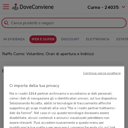
Curno - 24035
IN EVIDENZA
IPER E SUPER
DISCOUNT
ELETTRONICA
ESTAT
Raffo Curno: Volantino, Orari di apertura e Indirizzi
Ultime offerte del volantino Raffo
Continua senza accettare
Ci importa della tua privacy
Noi e i nostri
1014
partner archiviamo e accediamo ai dati personali,
come i dati di navigazione gli o identificatori univoci, sul tuo dispositivo.
Selezionando Accetto, abiliti le tecnologie di tracciamento affinché
supportino gli scopi mostrati alla voce "Noi e i nostri partner trattiamo i
dati da fornire". Nel caso in cui queste tecnologie dovessero essere
disabilitate, alcuni contenuti e annunci visualizzati potrebbero non
essere rilevanti. Puoi accedere nuovamente a questo menu per
modificare le tue scelte o per revocare il consenso facendo clic sul link