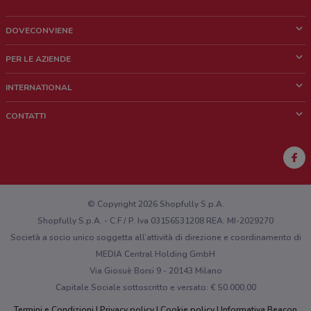
DOVECONVIENE
Cos'è DoveConviene
PER LE AZIENDE
Chi siamo
Cosa facciamo
INTERNATIONAL
News e media
Richieste commerciali e marketing
Brazil
CONTATTI
Lavora con noi
Mexico
Segnalazione punto vendita
France
Segnalazione Volantino
Australia
Hai un malfunzionamento sul web o sull'app?
New Zealand
© Copyright 2026 Shopfully S.p.A.
Shopfully S.p.A. - C.F / P. Iva 03156531208 REA: MI-2029270
Società a socio unico soggetta all’attività di direzione e coordinamento di
MEDIA Central Holding GmbH
Via Giosuè Borsi 9 - 20143 Milano
Capitale Sociale sottoscritto e versato: € 50.000,00
Termini e Condizioni
Privacy policy
Cookie policy
Informativa Beacon