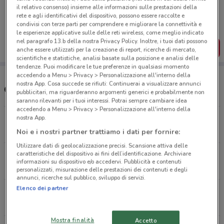
Porta DoveConviene sempre con te!
il relativo consenso) insieme alle informazioni sulle prestazioni della
Puoi trovare le migliori offerte dei negozi vicino a te,
rete e agli identificativi del dispositivo, possono essere raccolte e
salvarle e creare la tua lista del risparmio, comodamente
condivisi con terze parti per comprendere e migliorare la connettività e
dal tuo cellulare.
le esperienze applicative sulle delle reti wireless, come meglio indicato
nel paragrafo 13.b della nostra Privacy Policy. Inoltre, i tuoi dati possono
SCARICA L’APP
anche essere utilizzati per la creazione di report, ricerche di mercato,
scientifiche e statistiche, analisi basate sulla posizione e analisi delle
tendenze. Puoi modificare le tue preferenze in qualsiasi momento
accedendo a Menu > Privacy > Personalizzazione all'interno della
nostra App. Cosa succede se rifiuti: Continuerai a visualizzare annunci
Orari e supermercati Bennet
pubblicitari, ma riguarderanno argomenti generici e probabilmente non
saranno rilevanti per i tuoi interessi. Potrai sempre cambiare idea
accedendo a Menu > Privacy > Personalizzazione all'interno della
Via Tonale, 101 Albano Sant'alessandro
nostra App.
13.8 km
APERTO
Noi e i nostri partner trattiamo i dati per fornire:
Utilizzare dati di geolocalizzazione precisi. Scansione attiva delle
caratteristiche del dispositivo ai fini dell’identificazione. Archiviare
via Milano, 7 Vaprio D'adda
informazioni su dispositivo e/o accedervi. Pubblicità e contenuti
15 km
APERTO
personalizzati, misurazione delle prestazioni dei contenuti e degli
annunci, ricerche sul pubblico, sviluppo di servizi.
Elenco dei partner
S.S. Soncinese, 498 Romano Di Lombardia
21 km
APERTO
Mostra finalità
Accetto