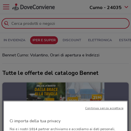
Curno - 24035
IN EVIDENZA
IPER E SUPER
DISCOUNT
ELETTRONICA
ESTAT
Bennet Curno: Volantino, Orari di apertura e Indirizzi
Tutte le offerte del catalogo Bennet
Continua senza accettare
Ci importa della tua privacy
Noi e i nostri
1014
partner archiviamo e accediamo ai dati personali,