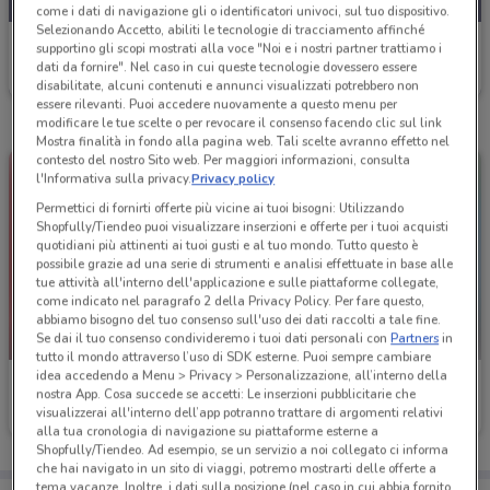
come i dati di navigazione gli o identificatori univoci, sul tuo dispositivo.
Selezionando Accetto, abiliti le tecnologie di tracciamento affinché
Bennet
supportino gli scopi mostrati alla voce "Noi e i nostri partner trattiamo i
dati da fornire". Nel caso in cui queste tecnologie dovessero essere
Scade il 19/08
13.8 km
disabilitate, alcuni contenuti e annunci visualizzati potrebbero non
essere rilevanti. Puoi accedere nuovamente a questo menu per
modificare le tue scelte o per revocare il consenso facendo clic sul link
Mostra finalità in fondo alla pagina web. Tali scelte avranno effetto nel
contesto del nostro Sito web. Per maggiori informazioni, consulta
l'Informativa sulla privacy.
Privacy policy
Permettici di fornirti offerte più vicine ai tuoi bisogni: Utilizzando
Shopfully/Tiendeo puoi visualizzare inserzioni e offerte per i tuoi acquisti
quotidiani più attinenti ai tuoi gusti e al tuo mondo. Tutto questo è
possibile grazie ad una serie di strumenti e analisi effettuate in base alle
tue attività all'interno dell'applicazione e sulle piattaforme collegate,
come indicato nel paragrafo 2 della Privacy Policy. Per fare questo,
abbiamo bisogno del tuo consenso sull'uso dei dati raccolti a tale fine.
Se dai il tuo consenso condivideremo i tuoi dati personali con
Partners
in
-3 GIORNI
tutto il mondo attraverso l’uso di SDK esterne. Puoi sempre cambiare
idea accedendo a Menu > Privacy > Personalizzazione, all’interno della
Bennet
Bennet
nostra App. Cosa succede se accetti: Le inserzioni pubblicitarie che
visualizzerai all'interno dell’app potranno trattare di argomenti relativi
Scade mercoledì
13.8 km
Scade il 16/09
15 km
alla tua cronologia di navigazione su piattaforme esterne a
Shopfully/Tiendeo. Ad esempio, se un servizio a noi collegato ci informa
che hai navigato in un sito di viaggi, potremo mostrarti delle offerte a
tema vacanze. Inoltre, i dati sulla posizione (nel caso in cui abbia fornito