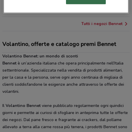
Via Casati, 28 Casatenovo
23.7 km
APERTO
Tutti i negozi Bennet
Volantino, offerte e catalogo premi Bennet
Volantino Bennet: un mondo di sconti
Bennet
è un’azienda italiana che opera principalmente nell’Italia
settentrionale. Specializzata nella vendita di prodotti alimentari,
per la casa e la persona, serve ogni anno centinaia di migliaia di
clienti soddisfandone le esigenze anche attraverso le offerte dei
volantini.
Il
Volantino Bennet
viene pubblicato regolarmente ogni quindici
giorni e permette ai curiosi di sfogliare in anteprima tutte le offerte
dei negozi. Dal pane fresco e fragrante ai crackers, dal pollame
allevato a terra alla carne rossa più tenera, i prodotti Bennet sono