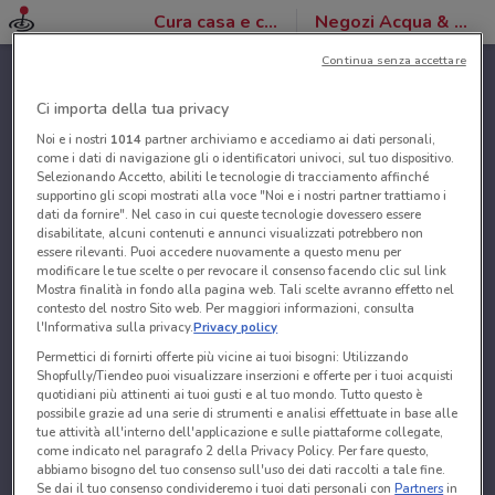
Cura casa e corpo
Negozi Acqua & Sapone
Continua senza accettare
Ci importa della tua privacy
Noi e i nostri
1014
partner archiviamo e accediamo ai dati personali,
come i dati di navigazione gli o identificatori univoci, sul tuo dispositivo.
Selezionando Accetto, abiliti le tecnologie di tracciamento affinché
supportino gli scopi mostrati alla voce "Noi e i nostri partner trattiamo i
dati da fornire". Nel caso in cui queste tecnologie dovessero essere
disabilitate, alcuni contenuti e annunci visualizzati potrebbero non
essere rilevanti. Puoi accedere nuovamente a questo menu per
modificare le tue scelte o per revocare il consenso facendo clic sul link
Mostra finalità in fondo alla pagina web. Tali scelte avranno effetto nel
contesto del nostro Sito web. Per maggiori informazioni, consulta
l'Informativa sulla privacy.
Privacy policy
Permettici di fornirti offerte più vicine ai tuoi bisogni: Utilizzando
Shopfully/Tiendeo puoi visualizzare inserzioni e offerte per i tuoi acquisti
quotidiani più attinenti ai tuoi gusti e al tuo mondo. Tutto questo è
possibile grazie ad una serie di strumenti e analisi effettuate in base alle
tue attività all'interno dell'applicazione e sulle piattaforme collegate,
come indicato nel paragrafo 2 della Privacy Policy. Per fare questo,
abbiamo bisogno del tuo consenso sull'uso dei dati raccolti a tale fine.
Se dai il tuo consenso condivideremo i tuoi dati personali con
Partners
in