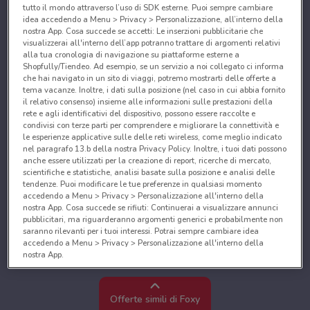
tutto il mondo attraverso l’uso di SDK esterne. Puoi sempre cambiare
idea accedendo a Menu > Privacy > Personalizzazione, all’interno della
nostra App. Cosa succede se accetti: Le inserzioni pubblicitarie che
visualizzerai all'interno dell’app potranno trattare di argomenti relativi
alla tua cronologia di navigazione su piattaforme esterne a
Shopfully/Tiendeo. Ad esempio, se un servizio a noi collegato ci informa
che hai navigato in un sito di viaggi, potremo mostrarti delle offerte a
tema vacanze. Inoltre, i dati sulla posizione (nel caso in cui abbia fornito
il relativo consenso) insieme alle informazioni sulle prestazioni della
rete e agli identificativi del dispositivo, possono essere raccolte e
condivisi con terze parti per comprendere e migliorare la connettività e
le esperienze applicative sulle delle reti wireless, come meglio indicato
nel paragrafo 13.b della nostra Privacy Policy. Inoltre, i tuoi dati possono
anche essere utilizzati per la creazione di report, ricerche di mercato,
scientifiche e statistiche, analisi basate sulla posizione e analisi delle
tendenze. Puoi modificare le tue preferenze in qualsiasi momento
accedendo a Menu > Privacy > Personalizzazione all'interno della
nostra App. Cosa succede se rifiuti: Continuerai a visualizzare annunci
pubblicitari, ma riguarderanno argomenti generici e probabilmente non
saranno rilevanti per i tuoi interessi. Potrai sempre cambiare idea
accedendo a Menu > Privacy > Personalizzazione all'interno della
nostra App.
Noi e i nostri partner trattiamo i dati per fornire:
Utilizzare dati di geolocalizzazione precisi. Scansione attiva delle
Offerte simili di Foxy
caratteristiche del dispositivo ai fini dell’identificazione. Archiviare