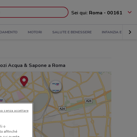
Sei qui:
Roma - 00161
DAMENTO
MOTORI
SALUTE E BENESSERE
INFANZIA E GIOCHI
ozi Acqua & Sapone a Roma
ua senza accettare
li o
nto affinché
in cui queste