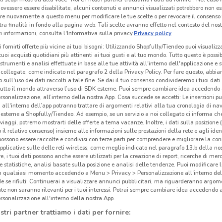
ovessero essere disabilitate, alcuni contenuti e annunci visualizzati potrebbero non ess
re nuovamente a questo menu per modificare le tue scelte o per revocare il consenso
tra finalità in fondo alla pagina web. Tali scelte avranno effetto nel contesto del nost
 informazioni, consulta l'Informativa sulla privacy.
Privacy policy
i fornirti offerte più vicine ai tuoi bisogni: Utilizzando Shopfully/Tiendeo puoi visualizz
i tuoi acquisti quotidiani più attinenti ai tuoi gusti e al tuo mondo. Tutto questo è possi
 strumenti e analisi effettuate in base alle tue attività all'interno dell'applicazione e 
collegate, come indicato nel paragrafo 2 della Privacy Policy. Per fare questo, abbi
 sull'uso dei dati raccolti a tale fine. Se dai il tuo consenso condivideremo i tuoi dati
tutto il mondo attraverso l’uso di SDK esterne. Puoi sempre cambiare idea accedend
rsonalizzazione, all’interno della nostra App. Cosa succede se accetti: Le inserzioni pu
i all'interno dell’app potranno trattare di argomenti relativi alla tua cronologia di na
esterne a Shopfully/Tiendeo. Ad esempio, se un servizio a noi collegato ci informa ch
i viaggi, potremo mostrarti delle offerte a tema vacanze. Inoltre, i dati sulla posizione 
o il relativo consenso) insieme alle informazioni sulle prestazioni della rete e agli ident
 possono essere raccolte e condivisi con terze parti per comprendere e migliorare la conn
pplicative sulle delle reti wireless, come meglio indicato nel paragrafo 13.b della no
re, i tuoi dati possono anche essere utilizzati per la creazione di report, ricerche di mer
 e statistiche, analisi basate sulla posizione e analisi delle tendenze. Puoi modificare l
in qualsiasi momento accedendo a Menu > Privacy > Personalizzazione all'interno del
 se rifiuti: Continuerai a visualizzare annunci pubblicitari, ma riguarderanno argome
te non saranno rilevanti per i tuoi interessi. Potrai sempre cambiare idea accedendo
rsonalizzazione all'interno della nostra App.
stri partner trattiamo i dati per fornire: