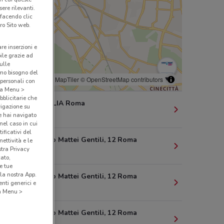
ere rilevanti.
 facendo clic
ro Sito web.
are inserzioni e
bile grazie ad
sulle
amo bisogno del
© MapTiler
© OpenStreetMap contributors
 personali con
o a Menu >
bblicitarie che
PIAZZA ITALIA Roma
vigazione su
1.8 km
e hai navigato
(nel caso in cui
ificativi del
Largo Paolo Mattei Gentili, 12 Roma
ettività e le
stra Privacy
1.9 km
cato,
e tue
la nostra App.
Largo Paolo Mattei Gentili, 12 Roma
nti generici e
1.9 km
 a Menu >
Largo Paolo Mattei Gentili, 12 Roma