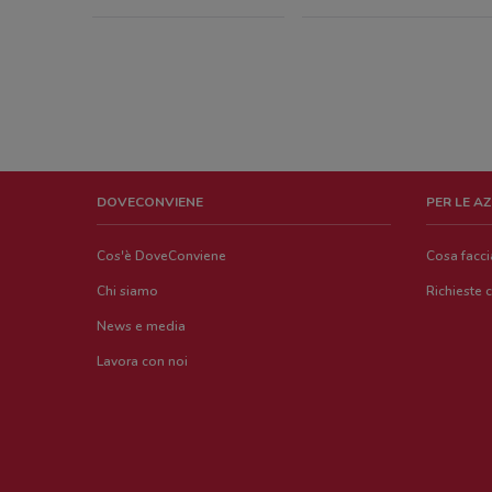
DOVECONVIENE
PER LE A
Cos'è DoveConviene
Cosa facc
Chi siamo
Richieste 
News e media
Lavora con noi