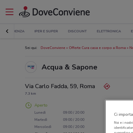
IN EVIDENZA
IPER E SUPER
DISCOUNT
ELETTRONICA
E
Sei qui:
DoveConviene
Offerte Cura casa e corpo a Roma
N
Acqua & Sapone
Via Carlo Fadda, 59, Roma
7.3 km
Aperto
Lunedì
09:00 / 20:00
Ci importa
Martedì
09:00 / 20:00
Noi e i nostr
Mercoledì
09:00 / 20:00
identificato
supportino g