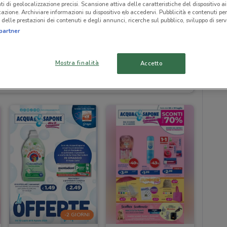
ti di geolocalizzazione precisi. Scansione attiva delle caratteristiche del dispositivo ai 
icazione. Archiviare informazioni su dispositivo e/o accedervi. Pubblicità e contenuti per
delle prestazioni dei contenuti e degli annunci, ricerche sul pubblico, sviluppo di servi
partner
Mostra finalità
Accetto
2 km
-2 GIORNI