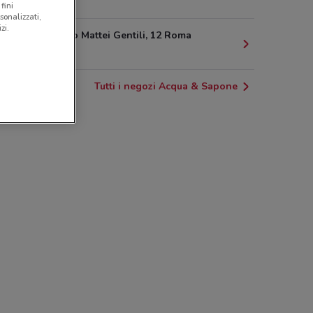
1.9 km
fini
sonalizzati,
zi.
Largo Paolo Mattei Gentili, 12 Roma
1.9 km
Tutti i negozi Acqua & Sapone