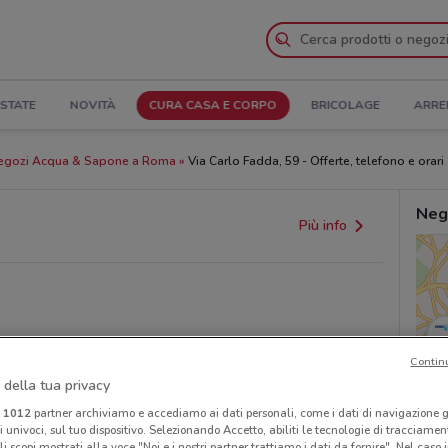
STATE
NOVITÀ
CURA CASA E CORPO
BRICOLAGE
ARRE
egozi Acqua & Sapone a Roma
Via Carlo Fadda, 59 - Offerte, telefono e orari
Neg
Più info
Contin
 della tua privacy
i
1012
partner archiviamo e accediamo ai dati personali, come i dati di navigazione g
ri univoci, sul tuo dispositivo. Selezionando Accetto, abiliti le tecnologie di tracciame
li scopi mostrati alla voce "Noi e i nostri partner trattiamo i dati da fornire". Nel caso 