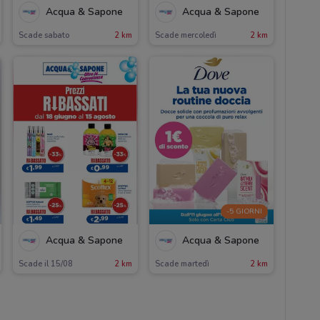
Acqua & Sapone
Acqua & Sapone
Scade sabato
2 km
Scade mercoledì
2 km
-5 GIORNI
Acqua & Sapone
Acqua & Sapone
Scade il 15/08
2 km
Scade martedì
2 km