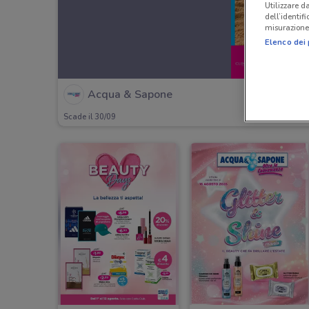
Utilizzare da
dell’identif
misurazione 
Elenco dei 
Acqua & Sapone
Scade il 30/09