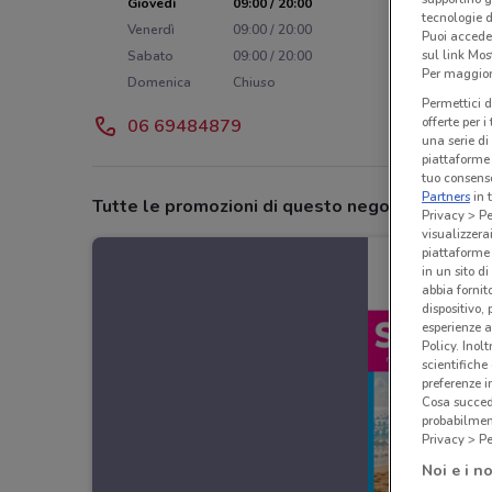
Giovedì
09:00 / 20:00
tecnologie d
Venerdì
09:00 / 20:00
Puoi accede
sul link Mos
Sabato
09:00 / 20:00
Per maggiori
Domenica
Chiuso
Permettici d
offerte per 
06 69484879
una serie di
piattaforme 
tuo consenso
Partners
in 
Tutte le promozioni di questo negozio
Privacy > Pe
visualizzera
piattaforme 
in un sito d
abbia fornit
dispositivo,
esperienze a
Policy. Inolt
scientifiche
preferenze 
Cosa succede
probabilmen
Privacy > Pe
Noi e i no