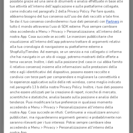
possibile grazie ad una serie di strumenti e analisi effettuate in base alle
tue attività all'interno dell'applicazione e sulle piattaforme collegate,
come indicato nel paragrafo 2 della Privacy Policy. Per fare questo,
abbiamo bisogno del tuo consenso sull'uso dei dati raccolti a tale fine.
Se dai il tuo consenso condivideremo i tuoi dati personali con
Partners
in
tutto il mondo attraverso l’uso di SDK esterne. Puoi sempre cambiare
Acqua & Sapone
Acqua & Sapone
idea accedendo a Menu > Privacy > Personalizzazione, all’interno della
nostra App. Cosa succede se accetti: Le inserzioni pubblicitarie che
Scade mercoledì
2 km
Scade il 16/08
2 km
visualizzerai all'interno dell’app potranno trattare di argomenti relativi
alla tua cronologia di navigazione su piattaforme esterne a
Shopfully/Tiendeo. Ad esempio, se un servizio a noi collegato ci informa
che hai navigato in un sito di viaggi, potremo mostrarti delle offerte a
tema vacanze. Inoltre, i dati sulla posizione (nel caso in cui abbia fornito
il relativo consenso) insieme alle informazioni sulle prestazioni della
rete e agli identificativi del dispositivo, possono essere raccolte e
condivisi con terze parti per comprendere e migliorare la connettività e
le esperienze applicative sulle delle reti wireless, come meglio indicato
nel paragrafo 13.b della nostra Privacy Policy. Inoltre, i tuoi dati possono
anche essere utilizzati per la creazione di report, ricerche di mercato,
scientifiche e statistiche, analisi basate sulla posizione e analisi delle
-2 GIORNI
tendenze. Puoi modificare le tue preferenze in qualsiasi momento
accedendo a Menu > Privacy > Personalizzazione all'interno della
Acqua & Sapone
Acqua & Sapone
nostra App. Cosa succede se rifiuti: Continuerai a visualizzare annunci
pubblicitari, ma riguarderanno argomenti generici e probabilmente non
Scade sabato
2 km
Scade mercoledì
2 km
saranno rilevanti per i tuoi interessi. Potrai sempre cambiare idea
accedendo a Menu > Privacy > Personalizzazione all'interno della
nostra App.