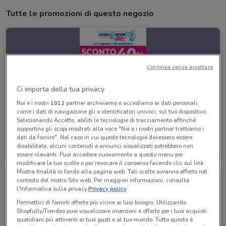
Tutte le promozioni di questo negozio
Continua senza accettare
Ci importa della tua privacy
Noi e i nostri
1012
partner archiviamo e accediamo ai dati personali,
come i dati di navigazione gli o identificatori univoci, sul tuo dispositivo.
Selezionando Accetto, abiliti le tecnologie di tracciamento affinché
supportino gli scopi mostrati alla voce "Noi e i nostri partner trattiamo i
Acqua & Sapone
dati da fornire". Nel caso in cui queste tecnologie dovessero essere
disabilitate, alcuni contenuti e annunci visualizzati potrebbero non
Scade il 30/09
2 km
essere rilevanti. Puoi accedere nuovamente a questo menu per
modificare le tue scelte o per revocare il consenso facendo clic sul link
Mostra finalità in fondo alla pagina web. Tali scelte avranno effetto nel
contesto del nostro Sito web. Per maggiori informazioni, consulta
l'Informativa sulla privacy.
Privacy policy
Permettici di fornirti offerte più vicine ai tuoi bisogni: Utilizzando
Shopfully/Tiendeo puoi visualizzare inserzioni e offerte per i tuoi acquisti
quotidiani più attinenti ai tuoi gusti e al tuo mondo. Tutto questo è