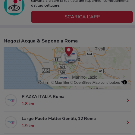
salvarle e creare la tua lista del risparmio, comodamente
dal tuo cellulare.
SCARICA L’APP
Negozi Acqua & Sapone a Roma
© MapTiler
© OpenStreetMap contributors
PIAZZA ITALIA Roma
1.8 km
Largo Paolo Mattei Gentili, 12 Roma
1.9 km