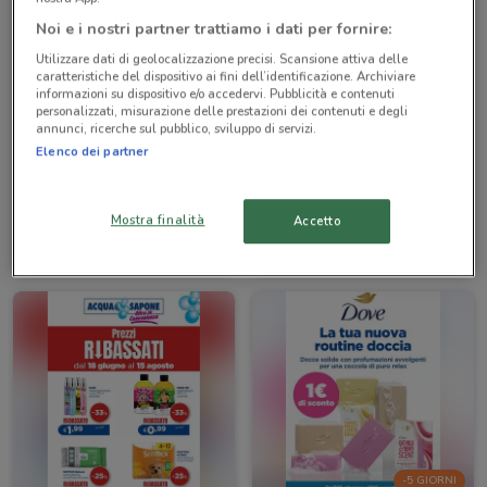
Noi e i nostri partner trattiamo i dati per fornire:
Utilizzare dati di geolocalizzazione precisi. Scansione attiva delle
caratteristiche del dispositivo ai fini dell’identificazione. Archiviare
informazioni su dispositivo e/o accedervi. Pubblicità e contenuti
personalizzati, misurazione delle prestazioni dei contenuti e degli
annunci, ricerche sul pubblico, sviluppo di servizi.
Elenco dei partner
Mostra finalità
Accetto
Acqua & Sapone
Acqua & Sapone
Scade il 15/08
2 km
Scade il 02/09
2 km
-5 GIORNI