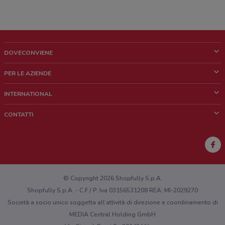
DOVECONVIENE
Cos'è DoveConviene
PER LE AZIENDE
Chi siamo
Cosa facciamo
INTERNATIONAL
News e media
Richieste commerciali e marketing
Brazil
CONTATTI
Lavora con noi
Mexico
Segnalazione punto vendita
France
Segnalazione Volantino
Australia
Hai un malfunzionamento sul web o sull'app?
New Zealand
© Copyright 2026 Shopfully S.p.A.
Shopfully S.p.A. - C.F / P. Iva 03156531208 REA: MI-2029270
Società a socio unico soggetta all’attività di direzione e coordinamento di
MEDIA Central Holding GmbH