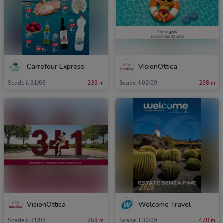
Carrefour Express
VisionOttica
Scade il 31/08
233 m
Scade il 02/09
268 m
VisionOttica
Welcome Travel
Scade il 31/08
268 m
Scade il 30/09
478 m