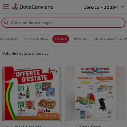
Corsico - 20094
DISCOUNT
ELETTRONICA
ESTATE
NOVITÀ
CURA CASA E COR
Volantini Estate a Corsico
SCADE OGGI