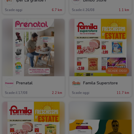
Iper La grande i
Bimbo Store
Scade oggi
6.7 km
Scade il 26/08
1.1 km
SCADE OGGI
Prenatal
Famila Superstore
Scade il 17/08
2.2 km
Scade oggi
11.7 km