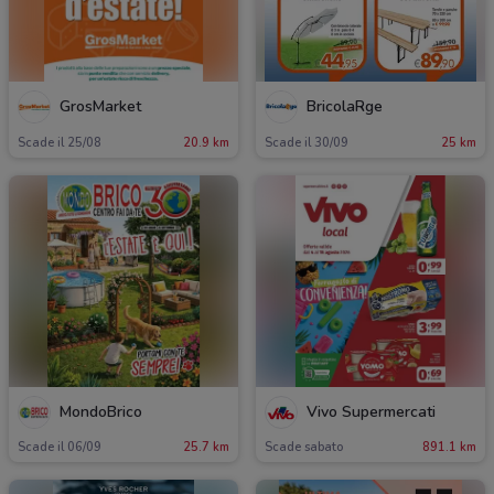
GrosMarket
BricolaRge
Scade il 25/08
20.9 km
Scade il 30/09
25 km
MondoBrico
Vivo Supermercati
Scade il 06/09
25.7 km
Scade sabato
891.1 km