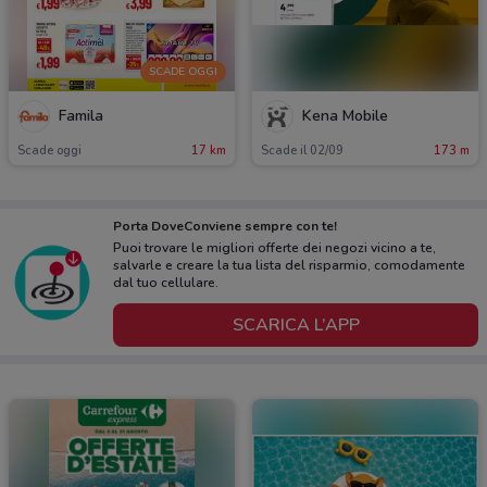
SCADE OGGI
Famila
Kena Mobile
Scade oggi
17 km
Scade il 02/09
173 m
Porta DoveConviene sempre con te!
Puoi trovare le migliori offerte dei negozi vicino a te,
salvarle e creare la tua lista del risparmio, comodamente
dal tuo cellulare.
SCARICA L’APP