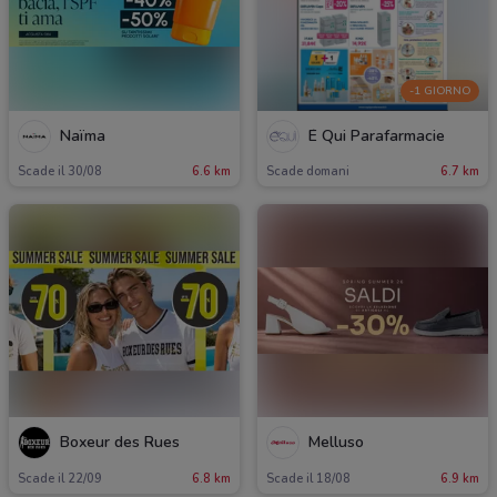
-1 GIORNO
Naïma
É Qui Parafarmacie
Scade il 30/08
6.6 km
Scade domani
6.7 km
Boxeur des Rues
Melluso
Scade il 22/09
6.8 km
Scade il 18/08
6.9 km