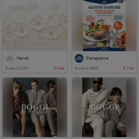
Hervit
Panapesca
Scade il 22/09
5.4 km
Scade il 30/08
5.7 km