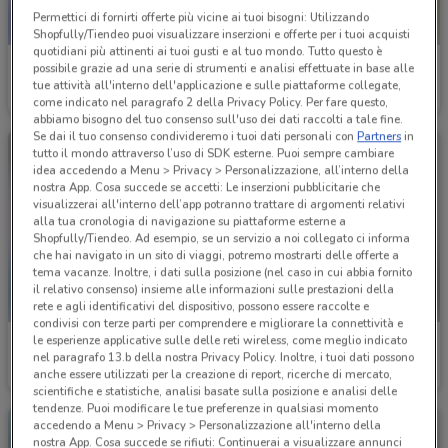
Permettici di fornirti offerte più vicine ai tuoi bisogni: Utilizzando
Shopfully/Tiendeo puoi visualizzare inserzioni e offerte per i tuoi acquisti
quotidiani più attinenti ai tuoi gusti e al tuo mondo. Tutto questo è
TIM
Fazzini
possibile grazie ad una serie di strumenti e analisi effettuate in base alle
tue attività all'interno dell'applicazione e sulle piattaforme collegate,
Scade il 31/12
1 km
Scade il 31/12
1.2 km
come indicato nel paragrafo 2 della Privacy Policy. Per fare questo,
abbiamo bisogno del tuo consenso sull'uso dei dati raccolti a tale fine.
Se dai il tuo consenso condivideremo i tuoi dati personali con
Partners
in
tutto il mondo attraverso l’uso di SDK esterne. Puoi sempre cambiare
idea accedendo a Menu > Privacy > Personalizzazione, all’interno della
nostra App. Cosa succede se accetti: Le inserzioni pubblicitarie che
visualizzerai all'interno dell’app potranno trattare di argomenti relativi
alla tua cronologia di navigazione su piattaforme esterne a
Shopfully/Tiendeo. Ad esempio, se un servizio a noi collegato ci informa
che hai navigato in un sito di viaggi, potremo mostrarti delle offerte a
tema vacanze. Inoltre, i dati sulla posizione (nel caso in cui abbia fornito
il relativo consenso) insieme alle informazioni sulle prestazioni della
rete e agli identificativi del dispositivo, possono essere raccolte e
condivisi con terze parti per comprendere e migliorare la connettività e
le esperienze applicative sulle delle reti wireless, come meglio indicato
Universo Bimbo
Diana Gallesi
nel paragrafo 13.b della nostra Privacy Policy. Inoltre, i tuoi dati possono
anche essere utilizzati per la creazione di report, ricerche di mercato,
Scade il 02/09
1.3 km
Scade il 31/08
1.4 km
scientifiche e statistiche, analisi basate sulla posizione e analisi delle
tendenze. Puoi modificare le tue preferenze in qualsiasi momento
accedendo a Menu > Privacy > Personalizzazione all'interno della
nostra App. Cosa succede se rifiuti: Continuerai a visualizzare annunci