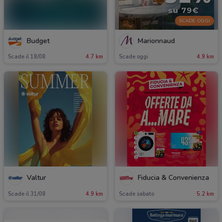
SCADE OGGI
Budget
Marionnaud
Scade il 18/08
4.7 km
Scade oggi
4.9 km
Valtur
Fiducia & Convenienza
Scade il 31/08
4.9 km
Scade sabato
5.2 km