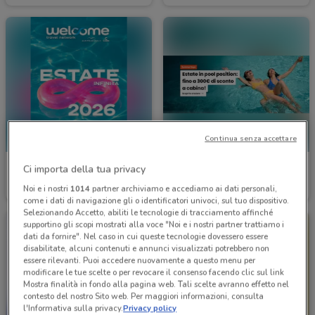
Continua senza accettare
Welcome Travel
Costa Crociere
Ci importa della tua privacy
Noi e i nostri
1014
partner archiviamo e accediamo ai dati personali,
Scade il 30/09
478 m
Scade il 22/09
478 m
come i dati di navigazione gli o identificatori univoci, sul tuo dispositivo.
Selezionando Accetto, abiliti le tecnologie di tracciamento affinché
supportino gli scopi mostrati alla voce "Noi e i nostri partner trattiamo i
dati da fornire". Nel caso in cui queste tecnologie dovessero essere
disabilitate, alcuni contenuti e annunci visualizzati potrebbero non
essere rilevanti. Puoi accedere nuovamente a questo menu per
modificare le tue scelte o per revocare il consenso facendo clic sul link
Mostra finalità in fondo alla pagina web. Tali scelte avranno effetto nel
contesto del nostro Sito web. Per maggiori informazioni, consulta
l'Informativa sulla privacy.
Privacy policy