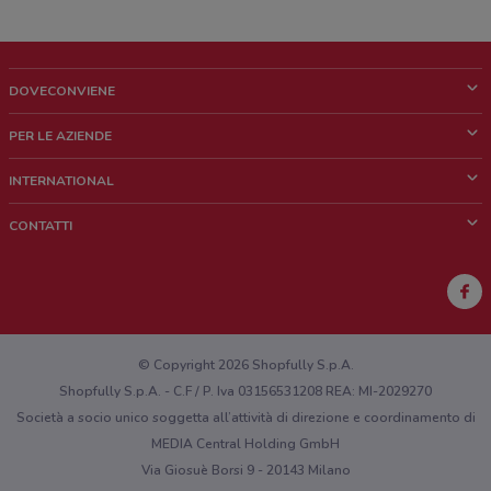
DOVECONVIENE
Cos'è DoveConviene
PER LE AZIENDE
Chi siamo
Cosa facciamo
INTERNATIONAL
News e media
Richieste commerciali e marketing
Brazil
CONTATTI
Lavora con noi
Mexico
Segnalazione punto vendita
France
Segnalazione Volantino
Australia
Hai un malfunzionamento sul web o sull'app?
New Zealand
© Copyright 2026 Shopfully S.p.A.
Shopfully S.p.A. - C.F / P. Iva 03156531208 REA: MI-2029270
Società a socio unico soggetta all’attività di direzione e coordinamento di
MEDIA Central Holding GmbH
Via Giosuè Borsi 9 - 20143 Milano