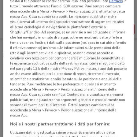
Se dai il tuo consenso condivideremo i tuoi dati personali con
Partners
in
Porta DoveConviene sempre con te!
tutto il mondo attraverso l’uso di SDK esterne. Puoi sempre cambiare
Puoi trovare le migliori offerte dei negozi vicino a te,
idea accedendo a Menu > Privacy > Personalizzazione, all’interno della
salvarle e creare la tua lista del risparmio, comodamente
nostra App. Cosa succede se accetti: Le inserzioni pubblicitarie che
dal tuo cellulare.
visualizzerai all'interno dell’app potranno trattare di argomenti relativi
alla tua cronologia di navigazione su piattaforme esterne a
SCARICA L’APP
Shopfully/Tiendeo. Ad esempio, se un servizio a noi collegato ci informa
che hai navigato in un sito di viaggi, potremo mostrarti delle offerte a
tema vacanze. Inoltre, i dati sulla posizione (nel caso in cui abbia fornito
il relativo consenso) insieme alle informazioni sulle prestazioni della
rete e agli identificativi del dispositivo, possono essere raccolte e
Negozi VisionOttica a Corsico
condivisi con terze parti per comprendere e migliorare la connettività e
le esperienze applicative sulle delle reti wireless, come meglio indicato
nel paragrafo 13.b della nostra Privacy Policy. Inoltre, i tuoi dati possono
Via Cavour, 62 Corsico
anche essere utilizzati per la creazione di report, ricerche di mercato,
scientifiche e statistiche, analisi basate sulla posizione e analisi delle
268 m
APERTO
tendenze. Puoi modificare le tue preferenze in qualsiasi momento
accedendo a Menu > Privacy > Personalizzazione all'interno della
Via Pogliani, 2/4 Cesano Boscone
nostra App. Cosa succede se rifiuti: Continuerai a visualizzare annunci
pubblicitari, ma riguarderanno argomenti generici e probabilmente non
2.4 km
APERTO
saranno rilevanti per i tuoi interessi. Potrai sempre cambiare idea
accedendo a Menu > Privacy > Personalizzazione all'interno della
nostra App.
Via Forze Armate, 199 Milano
Noi e i nostri partner trattiamo i dati per fornire:
3.5 km
APERTO
Utilizzare dati di geolocalizzazione precisi. Scansione attiva delle