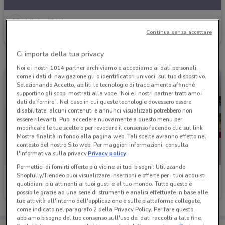
VisionOttica
Continua senza accettare
Scade il 02/09
268 m
Ci importa della tua privacy
Noi e i nostri
1014
partner archiviamo e accediamo ai dati personali,
come i dati di navigazione gli o identificatori univoci, sul tuo dispositivo.
Selezionando Accetto, abiliti le tecnologie di tracciamento affinché
supportino gli scopi mostrati alla voce "Noi e i nostri partner trattiamo i
dati da fornire". Nel caso in cui queste tecnologie dovessero essere
disabilitate, alcuni contenuti e annunci visualizzati potrebbero non
essere rilevanti. Puoi accedere nuovamente a questo menu per
modificare le tue scelte o per revocare il consenso facendo clic sul link
Mostra finalità in fondo alla pagina web. Tali scelte avranno effetto nel
contesto del nostro Sito web. Per maggiori informazioni, consulta
l'Informativa sulla privacy.
Privacy policy
Permettici di fornirti offerte più vicine ai tuoi bisogni: Utilizzando
Shopfully/Tiendeo puoi visualizzare inserzioni e offerte per i tuoi acquisti
VisionOttica
VisionOttica
quotidiani più attinenti ai tuoi gusti e al tuo mondo. Tutto questo è
possibile grazie ad una serie di strumenti e analisi effettuate in base alle
Scade il 30/09
268 m
Scade il 31/08
268 m
tue attività all'interno dell'applicazione e sulle piattaforme collegate,
come indicato nel paragrafo 2 della Privacy Policy. Per fare questo,
abbiamo bisogno del tuo consenso sull'uso dei dati raccolti a tale fine.