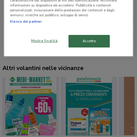
caratteristiche del dispositivo ai fini dell’identificazione. Archiviare
Viale Famagosta, 20 Milano
informazioni su dispositivo e/o accedervi. Pubblicità e contenuti
3.9 km
personalizzati, misurazione delle prestazioni dei contenuti e degli
annunci, ricerche sul pubblico, sviluppo di servizi.
Elenco dei partner
Via Bergognone, 31 Milano
5 km
Mostra finalità
Accetto
Tutti i negozi VisionOttica
Altri volantini nelle vicinanze