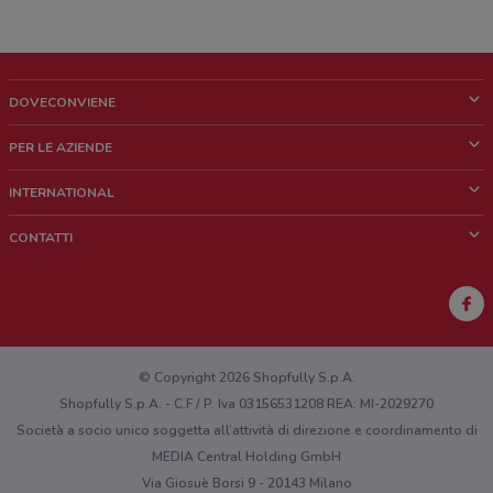
DOVECONVIENE
Cos'è DoveConviene
PER LE AZIENDE
Chi siamo
Cosa facciamo
INTERNATIONAL
News e media
Richieste commerciali e marketing
Brazil
CONTATTI
Lavora con noi
Mexico
Segnalazione punto vendita
France
Segnalazione Volantino
Australia
Hai un malfunzionamento sul web o sull'app?
New Zealand
© Copyright 2026 Shopfully S.p.A.
Shopfully S.p.A. - C.F / P. Iva 03156531208 REA: MI-2029270
Società a socio unico soggetta all’attività di direzione e coordinamento di
MEDIA Central Holding GmbH
Via Giosuè Borsi 9 - 20143 Milano