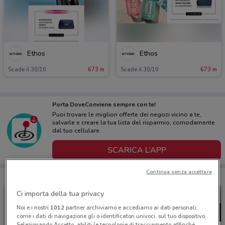
Ethos
Ethos
Scade il 30/10
673 m
Scade il 30/10
673 m
Porta DoveConviene sempre con te!
Puoi trovare le migliori offerte dei negozi vicino a te,
salvarle e creare la tua lista del risparmio, comodamente
dal tuo cellulare.
SCARICA L’APP
Continua senza accettare
Ci importa della tua privacy
Noi e i nostri
1012
partner archiviamo e accediamo ai dati personali,
come i dati di navigazione gli o identificatori univoci, sul tuo dispositivo.
Selezionando Accetto, abiliti le tecnologie di tracciamento affinché