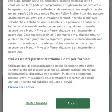
rete e agli identificativi del dispositivo, possono essere raccolte e
condivisi con terze parti per comprendere e migliorare la connettività e
le esperienze applicative sulle delle reti wireless, come meglio indicato
nel paragrafo 13.b della nostra Privacy Policy. Inoltre, i tuoi dati possono
anche essere utilizzati per la creazione di report, ricerche di mercato,
scientifiche e statistiche, analisi basate sulla posizione e analisi delle
tendenze. Puoi modificare le tue preferenze in qualsiasi momento
accedendo a Menu > Privacy > Personalizzazione all'interno della
nostra App. Cosa succede se rifiuti: Continuerai a visualizzare annunci
pubblicitari, ma riguarderanno argomenti generici e probabilmente non
saranno rilevanti per i tuoi interessi. Potrai sempre cambiare idea
accedendo a Menu > Privacy > Personalizzazione all'interno della
nostra App.
Noi e i nostri partner trattiamo i dati per fornire:
Douglas
La Saponeria
Utilizzare dati di geolocalizzazione precisi. Scansione attiva delle
Scade il 22/09
1.3 km
Scade mercoledì
1.4 km
caratteristiche del dispositivo ai fini dell’identificazione. Archiviare
informazioni su dispositivo e/o accedervi. Pubblicità e contenuti
personalizzati, misurazione delle prestazioni dei contenuti e degli
annunci, ricerche sul pubblico, sviluppo di servizi.
Elenco dei partner
Mostra finalità
Accetto