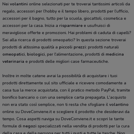
Nei
volantini
online selezionati per te troverai tantissimi articoli da
regalo, accessori per l’hobby e il tempo libero, prodotti per l’ufficio,
accessori per il bagno, tutto per la scuola, giocattoli, cosmetica e
accessori per la casa. Inizia a
risparmiare
e usufruisci di
meravigliose offerte e promozioni. Hai problemi di caduta di capelli?
Sei alla ricerca di prodotti omeopatici? In questa sezione troverai
prodotti di altissima qualità a
piccoli prezzi
: prodotti naturali
omeopatici
,
biologici
, per l'alimentazione
,
prodotti di
medicina
veterinaria
e prodotti delle migliori case farmaceutiche.
Inoltre in molte catene avrai la possibilità di acquistare i tuoi
prodotti direttamente sul sito ufficiale e ricevere comodamente a
casa tua la merce acquistata, con il pratico metodo PayPal, tramite
bonifico bancario o con una semplice carta prepagata. L'acquisto
non era stato così semplice, non ti resta che sfogliare il
volantino
online su DoveConviene.it e scegliere il prodotto che desideravi da
tempo. Cosa aspetti naviga su DoveConviene.it e scopri le tante
formule di
negozi
specializzati nella vendita di prodotti per la cura
della casa e della persona per tutti i gusti e tutte le tasche. Non