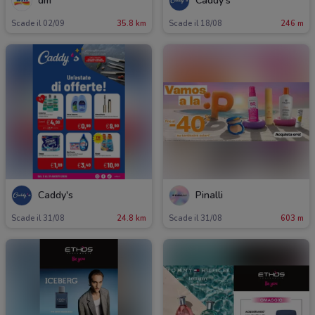
dm
Caddy's
Scade il 02/09
35.8 km
Scade il 18/08
246 m
Caddy's
Pinalli
Scade il 31/08
24.8 km
Scade il 31/08
603 m