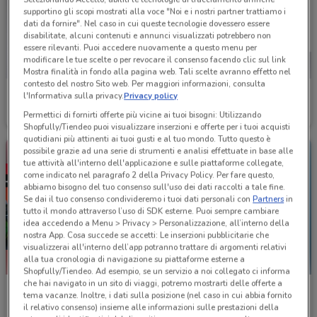
supportino gli scopi mostrati alla voce "Noi e i nostri partner trattiamo i
dati da fornire". Nel caso in cui queste tecnologie dovessero essere
disabilitate, alcuni contenuti e annunci visualizzati potrebbero non
essere rilevanti. Puoi accedere nuovamente a questo menu per
modificare le tue scelte o per revocare il consenso facendo clic sul link
Mostra finalità in fondo alla pagina web. Tali scelte avranno effetto nel
contesto del nostro Sito web. Per maggiori informazioni, consulta
Ethos
Ethos
l'Informativa sulla privacy.
Privacy policy
Permettici di fornirti offerte più vicine ai tuoi bisogni: Utilizzando
Scade il 16/08
673 m
Scade il 31/08
673 m
Shopfully/Tiendeo puoi visualizzare inserzioni e offerte per i tuoi acquisti
quotidiani più attinenti ai tuoi gusti e al tuo mondo. Tutto questo è
possibile grazie ad una serie di strumenti e analisi effettuate in base alle
tue attività all'interno dell'applicazione e sulle piattaforme collegate,
come indicato nel paragrafo 2 della Privacy Policy. Per fare questo,
abbiamo bisogno del tuo consenso sull'uso dei dati raccolti a tale fine.
Se dai il tuo consenso condivideremo i tuoi dati personali con
Partners
in
tutto il mondo attraverso l’uso di SDK esterne. Puoi sempre cambiare
idea accedendo a Menu > Privacy > Personalizzazione, all’interno della
nostra App. Cosa succede se accetti: Le inserzioni pubblicitarie che
visualizzerai all'interno dell’app potranno trattare di argomenti relativi
alla tua cronologia di navigazione su piattaforme esterne a
Shopfully/Tiendeo. Ad esempio, se un servizio a noi collegato ci informa
che hai navigato in un sito di viaggi, potremo mostrarti delle offerte a
Sephora
Il Tulipano
tema vacanze. Inoltre, i dati sulla posizione (nel caso in cui abbia fornito
il relativo consenso) insieme alle informazioni sulle prestazioni della
Scade il 31/08
698 m
Scade il 19/08
1.1 km