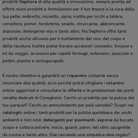
prodotti
Sephora
di alta qualità e innovazione, sempre pronta ad
offrirti nuovi prodotti e formulazioni per il tuo
trucco
e la cura della
tua pelle: ombretto, rossetto, cipria, matita per occhi e labbra,
correttore, primer, fondotinta, smalto, struccante, abbronzante,
doposole, detergente viso e tanto altro. Ma
Sephora offre tanti
prodotti anche all'uomo per il trattamento del viso, del corpo e
della rasatura. Inoltre potrai trovare accessori cosmetici, trousse e
kit da viaggio, accessori per capelli fermagli, extension, spazzole e
pettini, piastre e asciugacapelli.
Il nostro obiettivo è garantirti un
risparmio
costante senza
rinunciare alla qualità, ecco perché potrai sfogliare i
volantini
online aggiornati e consultare le
offerte
e le
promozioni
dei punti
vendita dedicati di Conegliano. Cerchi un prodotto per la pulizia del
tuo parquet? Cerchi un ammorbidente per pelli sensibili? Scopri nei
cataloghi
online i tanti prodotti per la pulizia quotidiana dei vostri
ambienti e non solo:
detergenti per pavimenti
,
sapone
da bucato,
scope e cattura polvere, mocio, guanti, panni, teli stiro, spugnette
da cucina e tanto altro. Stai cercando una simpatica idea regalo?