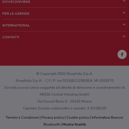
DOVECONVIENE
Cos'è DoveConviene
PER LE AZIENDE
Chi siamo
Cosa facciamo
INTERNATIONAL
News e media
Richieste commerciali e marketing
Brazil
CONTATTI
Lavora con noi
Mexico
Segnalazione punto vendita
France
Segnalazione Volantino
Australia
Hai un malfunzionamento sul web o sull'app?
New Zealand
© Copyright 2026 Shopfully S.p.A.
Shopfully S.p.A. - C.F / P. Iva 03156531208 REA: MI-2029270
Società a socio unico soggetta all’attività di direzione e coordinamento di
MEDIA Central Holding GmbH
Via Giosuè Borsi 9 - 20143 Milano
Capitale Sociale sottoscritto e versato: € 50.000,00
Termini e Condizioni
Privacy policy
Cookie policy
Informativa Beacon
Bluetooth
Mostra finalità