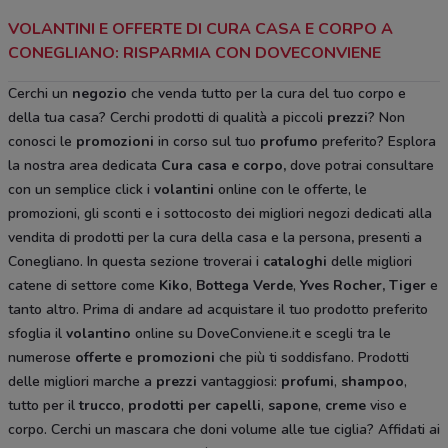
VOLANTINI E OFFERTE DI CURA CASA E CORPO A
CONEGLIANO: RISPARMIA CON DOVECONVIENE
Cerchi un
negozio
che venda tutto per la cura del tuo corpo e
della tua casa? Cerchi prodotti di qualità a piccoli
prezzi
? Non
conosci le
promozioni
in corso sul tuo
profumo
preferito? Esplora
la nostra area dedicata
Cura casa e corpo
,
dove potrai consultare
con un semplice click i
volantini
online con le offerte, le
promozioni, gli sconti e i sottocosto dei migliori negozi dedicati alla
vendita di prodotti per la cura della casa e la persona
,
presenti a
Conegliano. In questa sezione troverai i
cataloghi
delle migliori
catene di settore come
Kiko
,
Bottega Verde
,
Yves Rocher,
Tiger
e
tanto altro. Prima di andare ad acquistare il tuo prodotto preferito
sfoglia il
volantino
online su DoveConviene.it e scegli tra le
numerose
offerte
e
promozioni
che più ti soddisfano. Prodotti
delle migliori marche a
prezzi
vantaggiosi:
profumi
,
shampoo
,
tutto per il
trucco
,
prodotti per capelli
,
sapone
,
creme
viso e
corpo. Cerchi un mascara che doni volume alle tue ciglia? Affidati ai