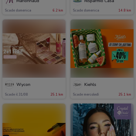
Marionnaud
Risparmio Casa
Scade domenica
6.2 km
Scade domenica
14.8 km
Wycon
Kiehls
Scade il 31/08
25.1 km
Scade mercoledì
25.1 km