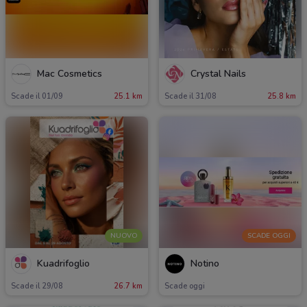
Mac Cosmetics
Crystal Nails
Scade il 01/09
25.1 km
Scade il 31/08
25.8 km
NUOVO
SCADE OGGI
Kuadrifoglio
Notino
Scade il 29/08
26.7 km
Scade oggi