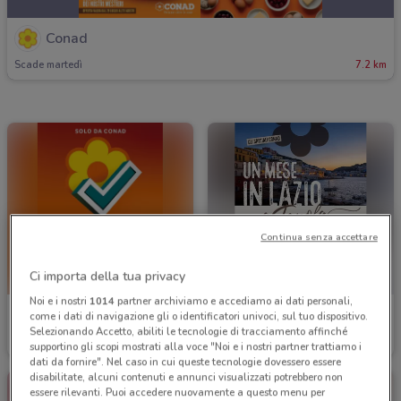
Conad
Scade martedì
7.2 km
Continua senza accettare
Ci importa della tua privacy
Noi e i nostri
1014
partner archiviamo e accediamo ai dati personali,
Conad
Conad
come i dati di navigazione gli o identificatori univoci, sul tuo dispositivo.
Selezionando Accetto, abiliti le tecnologie di tracciamento affinché
Scade il 30/09
2.2 km
Scade il 31/08
2.2 km
supportino gli scopi mostrati alla voce "Noi e i nostri partner trattiamo i
dati da fornire". Nel caso in cui queste tecnologie dovessero essere
disabilitate, alcuni contenuti e annunci visualizzati potrebbero non
essere rilevanti. Puoi accedere nuovamente a questo menu per