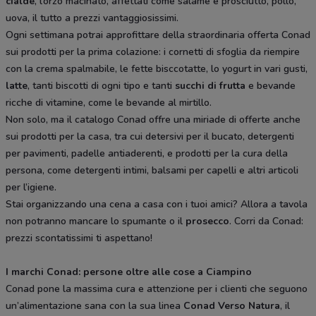
cialde
, l’orzo macinato, affettati come salame e prosciutto, pollo,
uova, il tutto a prezzi vantaggiosissimi.
Ogni settimana potrai approfittare della straordinaria offerta Conad
sui prodotti per la prima colazione: i cornetti di sfoglia da riempire
con la crema spalmabile, le fette bisccotatte, lo yogurt in vari gusti,
latte
, tanti biscotti di ogni tipo e tanti
succhi di frutta
e bevande
ricche di vitamine, come le bevande al mirtillo.
Non solo, ma il catalogo Conad offre una miriade di offerte anche
sui prodotti per la casa, tra cui detersivi per il bucato, detergenti
per pavimenti, padelle antiaderenti, e prodotti per la cura della
persona, come detergenti intimi, balsami per capelli e altri articoli
per l’igiene.
Stai organizzando una cena a casa con i tuoi amici? Allora a tavola
non potranno mancare lo spumante o il
prosecco
. Corri da Conad:
prezzi scontatissimi ti aspettano!
I marchi Conad: persone oltre alle cose a Ciampino
Conad pone la massima cura e attenzione per i clienti che seguono
un’alimentazione sana con la sua linea
Conad Verso Natura
, il