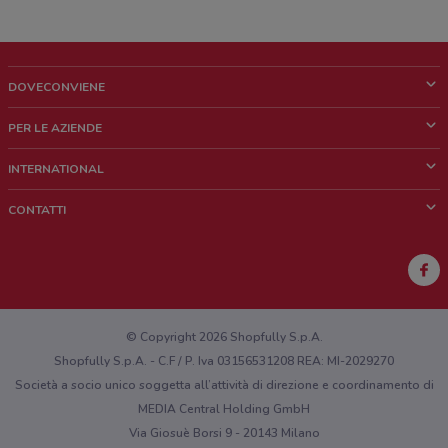
DOVECONVIENE
Cos'è DoveConviene
PER LE AZIENDE
Chi siamo
Cosa facciamo
INTERNATIONAL
News e media
Richieste commerciali e marketing
Brazil
CONTATTI
Lavora con noi
Mexico
Segnalazione punto vendita
France
Segnalazione Volantino
Australia
Hai un malfunzionamento sul web o sull'app?
New Zealand
© Copyright 2026 Shopfully S.p.A.
Shopfully S.p.A. - C.F / P. Iva 03156531208 REA: MI-2029270
Società a socio unico soggetta all’attività di direzione e coordinamento di
MEDIA Central Holding GmbH
Via Giosuè Borsi 9 - 20143 Milano