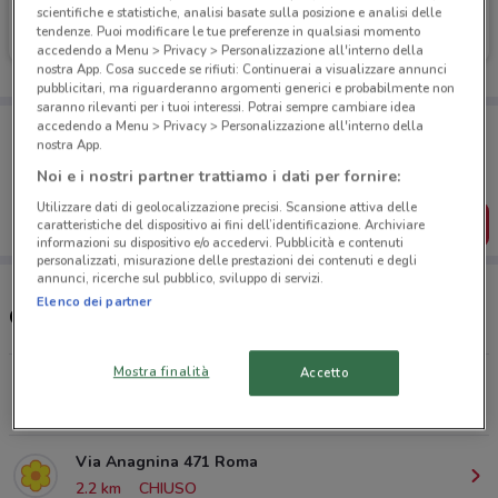
Conad
Conad
scientifiche e statistiche, analisi basate sulla posizione e analisi delle
tendenze. Puoi modificare le tue preferenze in qualsiasi momento
Scade martedì
7.2 km
Scade martedì
7.2 km
accedendo a Menu > Privacy > Personalizzazione all'interno della
nostra App. Cosa succede se rifiuti: Continuerai a visualizzare annunci
pubblicitari, ma riguarderanno argomenti generici e probabilmente non
saranno rilevanti per i tuoi interessi. Potrai sempre cambiare idea
Porta DoveConviene sempre con te!
accedendo a Menu > Privacy > Personalizzazione all'interno della
nostra App.
Puoi trovare le migliori offerte dei negozi vicino a te,
salvarle e creare la tua lista del risparmio, comodamente
Noi e i nostri partner trattiamo i dati per fornire:
dal tuo cellulare.
Utilizzare dati di geolocalizzazione precisi. Scansione attiva delle
SCARICA L’APP
caratteristiche del dispositivo ai fini dell’identificazione. Archiviare
informazioni su dispositivo e/o accedervi. Pubblicità e contenuti
personalizzati, misurazione delle prestazioni dei contenuti e degli
annunci, ricerche sul pubblico, sviluppo di servizi.
Elenco dei partner
Orari e Negozi Conad
Mostra finalità
Accetto
Via Appia Nuova 17 Ciampino
2.1 km
CHIUSO
Via Anagnina 471 Roma
2.2 km
CHIUSO