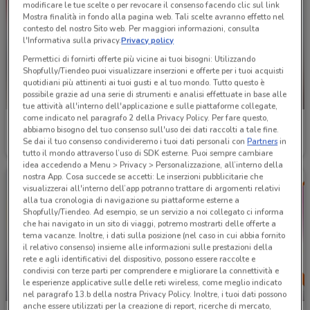
modificare le tue scelte o per revocare il consenso facendo clic sul link
Mostra finalità in fondo alla pagina web. Tali scelte avranno effetto nel
contesto del nostro Sito web. Per maggiori informazioni, consulta
l'Informativa sulla privacy.
Privacy policy
Permettici di fornirti offerte più vicine ai tuoi bisogni: Utilizzando
Shopfully/Tiendeo puoi visualizzare inserzioni e offerte per i tuoi acquisti
quotidiani più attinenti ai tuoi gusti e al tuo mondo. Tutto questo è
possibile grazie ad una serie di strumenti e analisi effettuate in base alle
-2 GIORNI
tue attività all'interno dell'applicazione e sulle piattaforme collegate,
come indicato nel paragrafo 2 della Privacy Policy. Per fare questo,
Conad
Conad
abbiamo bisogno del tuo consenso sull'uso dei dati raccolti a tale fine.
Se dai il tuo consenso condivideremo i tuoi dati personali con
Partners
in
Scade il 30/09
10.5 km
Scade martedì
2.2 km
tutto il mondo attraverso l’uso di SDK esterne. Puoi sempre cambiare
idea accedendo a Menu > Privacy > Personalizzazione, all’interno della
nostra App. Cosa succede se accetti: Le inserzioni pubblicitarie che
visualizzerai all'interno dell’app potranno trattare di argomenti relativi
alla tua cronologia di navigazione su piattaforme esterne a
Shopfully/Tiendeo. Ad esempio, se un servizio a noi collegato ci informa
che hai navigato in un sito di viaggi, potremo mostrarti delle offerte a
tema vacanze. Inoltre, i dati sulla posizione (nel caso in cui abbia fornito
il relativo consenso) insieme alle informazioni sulle prestazioni della
rete e agli identificativi del dispositivo, possono essere raccolte e
condivisi con terze parti per comprendere e migliorare la connettività e
le esperienze applicative sulle delle reti wireless, come meglio indicato
-2 GIORNI
-2 GIORNI
nel paragrafo 13.b della nostra Privacy Policy. Inoltre, i tuoi dati possono
anche essere utilizzati per la creazione di report, ricerche di mercato,