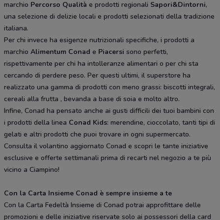
marchio
Percorso Qualità
e prodotti regionali
Sapori&Dintorni
,
una selezione di delizie locali e prodotti selezionati della tradizione
italiana.
Per chi invece ha esigenze nutrizionali specifiche, i prodotti a
marchio
Alimentum Conad
e
Piacersi
sono perfetti,
rispettivamente per chi ha intolleranze alimentari o per chi sta
cercando di perdere peso. Per questi ultimi, il superstore ha
realizzato una gamma di prodotti con meno grassi: biscotti integrali,
cereali alla frutta , bevanda a base di soia e molto altro.
Infine, Conad ha pensato anche ai gusti difficili dei tuoi bambini con
i prodotti della linea
Conad Kids
: merendine, cioccolato, tanti tipi di
gelati e altri prodotti che puoi trovare in ogni supermercato.
Consulta il volantino aggiornato Conad e scopri le tante iniziative
esclusive e offerte settimanali prima di recarti nel negozio a te più
vicino a Ciampino!
Con la Carta Insieme Conad è sempre insieme a te
Con la Carta Fedeltà Insieme di Conad potrai approfittare delle
promozioni e delle iniziative riservate solo ai possessori della card