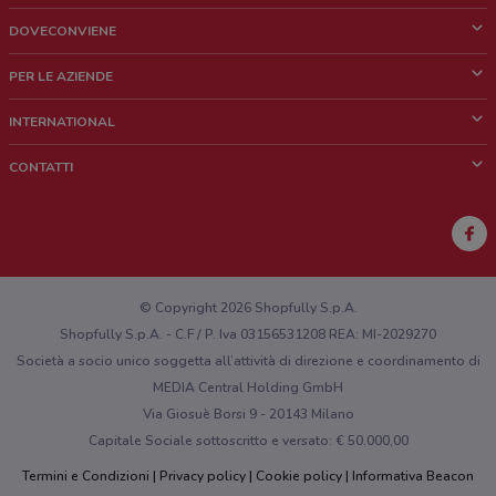
DOVECONVIENE
Cos'è DoveConviene
PER LE AZIENDE
Chi siamo
Cosa facciamo
INTERNATIONAL
News e media
Richieste commerciali e marketing
Brazil
CONTATTI
Lavora con noi
Mexico
Segnalazione punto vendita
France
Segnalazione Volantino
Australia
Hai un malfunzionamento sul web o sull'app?
New Zealand
© Copyright 2026 Shopfully S.p.A.
Shopfully S.p.A. - C.F / P. Iva 03156531208 REA: MI-2029270
Società a socio unico soggetta all’attività di direzione e coordinamento di
MEDIA Central Holding GmbH
Via Giosuè Borsi 9 - 20143 Milano
Capitale Sociale sottoscritto e versato: € 50.000,00
Termini e Condizioni
Privacy policy
Cookie policy
Informativa Beacon