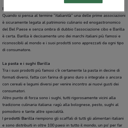
Barilla: un simbolo del cibo italiano
Quando si pensa al termine “italianità” una delle prime associazioni
è sicuramente legata al patrimonio culinario ed enogastronomico
del Bel Paese e senza ombra di dubbio l'associazione cibo e Barilla
è certa. Barilla è decisamente uno dei marchi italiani più famosi e
riconoscibili al mondo e i suoi prodotti sono apprezzati da ogni tipo
di consumatore.
La pasta e i sughi Barilla
Tra i suoi prodotti più famosi c’è certamente la pasta in decine di
formati diversi, fatta con farina di grano duro o integrale o ancora
con cereali e legumi diversi per venire incontro ai nuovi gusti dei
consumatori.
Altro punto di forza sono i sughi, tutti rigorosamente vicini alla
tradizione culinaria italiana: ragù alla bolognese, pesto, sughi al
pomodoro e tante altre specialità.
I
prodotti Barilla
riempiono gli scaffali di tutti gli alimentari italiani
e sono distribuiti in oltre 100 paesi in tutto il mondo, un po’ per far