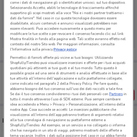
come i dati di navigazione gli o identificatori univoci, sul tuo dispositivo.
Selezionando Accetto, abiliti le tecnologie di tracciamento affinché
supportino gli scopi mostrati alla voce "Noi e i nostri partner trattiamo i
dati da fornire". Nel caso in cui queste tecnologie dovessero essere
disabilitate, alcuni contenuti e annunci visualizzati potrebbero non
Ci dispiace, al momento non abbiamo pubblicato
essere rilevanti. Puoi accedere nuovamente a questo menu per
volantini nella tua zona. Riprova più tardi.
modificare le tue scelte o per revocare il consenso facendo clic sul link
Mostra finalità in fondo alla pagina web. Tali scelte avranno effetto nel
contesto del nostro Sito web. Per maggiori informazioni, consulta
l'Informativa sulla privacy.
Privacy policy
Permettici di fornirti offerte più vicine ai tuoi bisogni: Utilizzando
Shopfully/Tiendeo puoi visualizzare inserzioni e offerte per i tuoi acquisti
Porta DoveConviene sempre con te!
quotidiani più attinenti ai tuoi gusti e al tuo mondo. Tutto questo è
possibile grazie ad una serie di strumenti e analisi effettuate in base alle
Puoi trovare le migliori offerte dei negozi vicino a te,
tue attività all'interno dell'applicazione e sulle piattaforme collegate,
salvarle e creare la tua lista del risparmio, comodamente
dal tuo cellulare.
come indicato nel paragrafo 2 della Privacy Policy. Per fare questo,
abbiamo bisogno del tuo consenso sull'uso dei dati raccolti a tale fine.
Se dai il tuo consenso condivideremo i tuoi dati personali con
Partners
in
SCARICA L’APP
tutto il mondo attraverso l’uso di SDK esterne. Puoi sempre cambiare
idea accedendo a Menu > Privacy > Personalizzazione, all’interno della
nostra App. Cosa succede se accetti: Le inserzioni pubblicitarie che
visualizzerai all'interno dell’app potranno trattare di argomenti relativi
Negozi Barilla a Ciampino
alla tua cronologia di navigazione su piattaforme esterne a
Shopfully/Tiendeo. Ad esempio, se un servizio a noi collegato ci informa
che hai navigato in un sito di viaggi, potremo mostrarti delle offerte a
tema vacanze. Inoltre, i dati sulla posizione (nel caso in cui abbia fornito