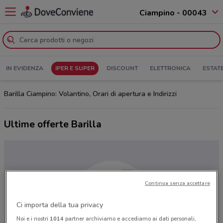
Ciampino - 00043
IN EVIDENZA
IPER E SUPER
DISCOUNT
ELETTRONICA
ESTAT
Barilla Ciampino: Volantino, Orari di apertura e Indirizzi
Ultime offerte Barilla
Continua senza accettare
Ci importa della tua privacy
Noi e i nostri
1014
partner archiviamo e accediamo ai dati personali,