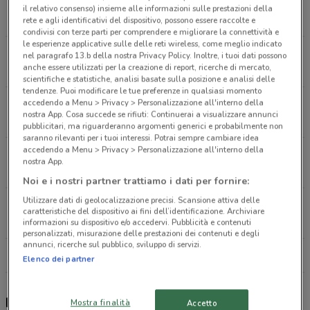
Via Carlo Pirzio Biroli, 37 Ciampino
il relativo consenso) insieme alle informazioni sulle prestazioni della
411 m
rete e agli identificativi del dispositivo, possono essere raccolte e
condivisi con terze parti per comprendere e migliorare la connettività e
le esperienze applicative sulle delle reti wireless, come meglio indicato
Via San Paolo della Croce 1/a 37 Ciampino
nel paragrafo 13.b della nostra Privacy Policy. Inoltre, i tuoi dati possono
anche essere utilizzati per la creazione di report, ricerche di mercato,
441 m
APERTO
scientifiche e statistiche, analisi basate sulla posizione e analisi delle
tendenze. Puoi modificare le tue preferenze in qualsiasi momento
accedendo a Menu > Privacy > Personalizzazione all'interno della
Via Delle Vigne Morena 21 23 Roma
nostra App. Cosa succede se rifiuti: Continuerai a visualizzare annunci
858 m
CHIUSO
pubblicitari, ma riguarderanno argomenti generici e probabilmente non
saranno rilevanti per i tuoi interessi. Potrai sempre cambiare idea
accedendo a Menu > Privacy > Personalizzazione all'interno della
Via Anagnina, 395 Roma
nostra App.
2 km
APERTO
Noi e i nostri partner trattiamo i dati per fornire:
Utilizzare dati di geolocalizzazione precisi. Scansione attiva delle
Via Appia Nuova 17 Ciampino
caratteristiche del dispositivo ai fini dell’identificazione. Archiviare
2.1 km
APERTO
informazioni su dispositivo e/o accedervi. Pubblicità e contenuti
personalizzati, misurazione delle prestazioni dei contenuti e degli
annunci, ricerche sul pubblico, sviluppo di servizi.
Tutti i negozi Barilla
Elenco dei partner
Barilla, offerte e negozi
Mostra finalità
Accetto