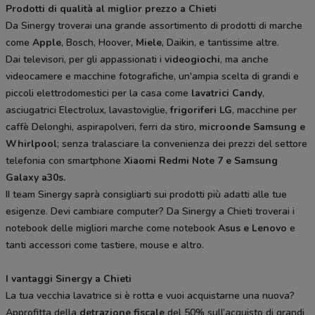
Prodotti di qualità al miglior prezzo a Chieti
Da Sinergy troverai una grande assortimento di prodotti di marche
come
Apple
, Bosch, Hoover,
Miele
, Daikin, e tantissime altre.
Dai televisori, per gli appassionati i
videogiochi
, ma anche
videocamere e macchine fotografiche, un'ampia scelta di grandi e
piccoli elettrodomestici per la casa come
lavatrici Candy
,
asciugatrici Electrolux, lavastoviglie,
frigoriferi LG
, macchine per
caffè Delonghi, aspirapolveri, ferri da stiro,
microonde Samsung e
Whirlpool
; senza tralasciare la convenienza dei prezzi del settore
telefonia con smartphone
Xiaomi Redmi Note 7 e Samsung
Galaxy a30s.
II team Sinergy saprà consigliarti sui prodotti più adatti alle tue
esigenze. Devi cambiare computer? Da Sinergy a Chieti troverai i
notebook delle migliori marche come notebook
Asus e Lenovo
e
tanti accessori come tastiere, mouse e altro.
I vantaggi Sinergy a Chieti
La tua vecchia lavatrice si è rotta e vuoi acquistarne una nuova?
Approfitta della
detrazione fiscale
del 50% sull’acquisto di grandi