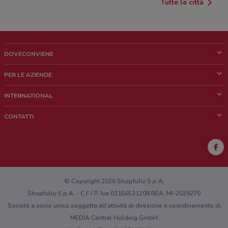
Tutte le città
DOVECONVIENE
Cos'è DoveConviene
PER LE AZIENDE
Chi siamo
Cosa facciamo
INTERNATIONAL
News e media
Richieste commerciali e marketing
Brazil
CONTATTI
Lavora con noi
Mexico
Segnalazione punto vendita
France
Segnalazione Volantino
Australia
Hai un malfunzionamento sul web o sull'app?
New Zealand
© Copyright 2026 Shopfully S.p.A.
Shopfully S.p.A. - C.F / P. Iva 03156531208 REA: MI-2029270
Società a socio unico soggetta all’attività di direzione e coordinamento di
MEDIA Central Holding GmbH