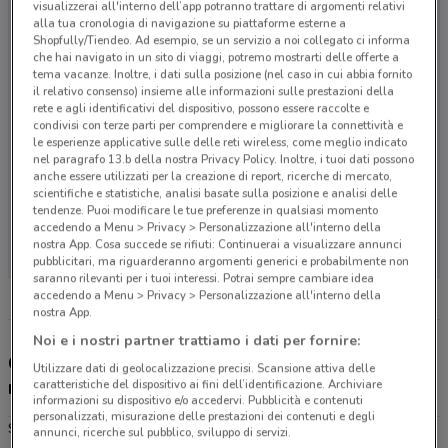
visualizzerai all'interno dell’app potranno trattare di argomenti relativi
alla tua cronologia di navigazione su piattaforme esterne a
Shopfully/Tiendeo. Ad esempio, se un servizio a noi collegato ci informa
che hai navigato in un sito di viaggi, potremo mostrarti delle offerte a
tema vacanze. Inoltre, i dati sulla posizione (nel caso in cui abbia fornito
il relativo consenso) insieme alle informazioni sulle prestazioni della
rete e agli identificativi del dispositivo, possono essere raccolte e
condivisi con terze parti per comprendere e migliorare la connettività e
le esperienze applicative sulle delle reti wireless, come meglio indicato
nel paragrafo 13.b della nostra Privacy Policy. Inoltre, i tuoi dati possono
anche essere utilizzati per la creazione di report, ricerche di mercato,
scientifiche e statistiche, analisi basate sulla posizione e analisi delle
tendenze. Puoi modificare le tue preferenze in qualsiasi momento
Non ci sono negozi nelle vicinanze
accedendo a Menu > Privacy > Personalizzazione all'interno della
nostra App. Cosa succede se rifiuti: Continuerai a visualizzare annunci
pubblicitari, ma riguarderanno argomenti generici e probabilmente non
saranno rilevanti per i tuoi interessi. Potrai sempre cambiare idea
accedendo a Menu > Privacy > Personalizzazione all'interno della
nostra App.
Noi e i nostri partner trattiamo i dati per fornire:
Gli sconti del nuovo volantino Unieuro e i
Utilizzare dati di geolocalizzazione precisi. Scansione attiva delle
negozi
caratteristiche del dispositivo ai fini dell’identificazione. Archiviare
informazioni su dispositivo e/o accedervi. Pubblicità e contenuti
personalizzati, misurazione delle prestazioni dei contenuti e degli
Sinergy è presente in vari punti della città: lo trovi in . Tutti i negozi
annunci, ricerche sul pubblico, sviluppo di servizi.