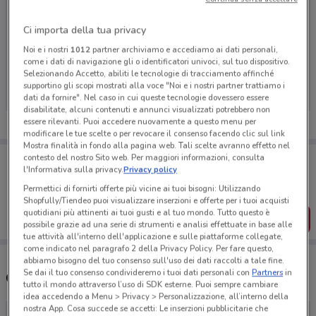
Ci importa della tua privacy
Noi e i nostri
1012
partner archiviamo e accediamo ai dati personali,
Ci dispiace, al momento non abbiamo pubblicato
come i dati di navigazione gli o identificatori univoci, sul tuo dispositivo.
volantini nella tua zona. Riprova più tardi.
Selezionando Accetto, abiliti le tecnologie di tracciamento affinché
supportino gli scopi mostrati alla voce "Noi e i nostri partner trattiamo i
dati da fornire". Nel caso in cui queste tecnologie dovessero essere
disabilitate, alcuni contenuti e annunci visualizzati potrebbero non
essere rilevanti. Puoi accedere nuovamente a questo menu per
modificare le tue scelte o per revocare il consenso facendo clic sul link
Mostra finalità in fondo alla pagina web. Tali scelte avranno effetto nel
Porta DoveConviene sempre con te!
contesto del nostro Sito web. Per maggiori informazioni, consulta
l'Informativa sulla privacy.
Privacy policy
Puoi trovare le migliori offerte dei negozi vicino a te,
salvarle e creare la tua lista del risparmio, comodamente
Permettici di fornirti offerte più vicine ai tuoi bisogni: Utilizzando
dal tuo cellulare.
Shopfully/Tiendeo puoi visualizzare inserzioni e offerte per i tuoi acquisti
quotidiani più attinenti ai tuoi gusti e al tuo mondo. Tutto questo è
SCARICA L’APP
possibile grazie ad una serie di strumenti e analisi effettuate in base alle
tue attività all'interno dell'applicazione e sulle piattaforme collegate,
come indicato nel paragrafo 2 della Privacy Policy. Per fare questo,
abbiamo bisogno del tuo consenso sull'uso dei dati raccolti a tale fine.
Se dai il tuo consenso condivideremo i tuoi dati personali con
Partners
in
Orari e Negozi Sinergy
tutto il mondo attraverso l’uso di SDK esterne. Puoi sempre cambiare
idea accedendo a Menu > Privacy > Personalizzazione, all’interno della
nostra App. Cosa succede se accetti: Le inserzioni pubblicitarie che