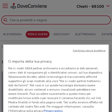
Chieti - 66100
IN EVIDENZA
IPER E SUPER
DISCOUNT
ELETTRONICA
ESTAT
Si con te supermercati Chieti: Volantino, Orari di apertura e Indirizzi
Continua senza accettare
Ci importa della tua privacy
Ultime offerte del volantino Si con te supermercati
Noi e i nostri
1014
partner archiviamo e accediamo ai dati personali,
come i dati di navigazione gli o identificatori univoci, sul tuo dispositivo.
Selezionando Accetto, abiliti le tecnologie di tracciamento affinché
supportino gli scopi mostrati alla voce "Noi e i nostri partner trattiamo i
dati da fornire". Nel caso in cui queste tecnologie dovessero essere
disabilitate, alcuni contenuti e annunci visualizzati potrebbero non
essere rilevanti. Puoi accedere nuovamente a questo menu per
modificare le tue scelte o per revocare il consenso facendo clic sul link
Mostra finalità in fondo alla pagina web. Tali scelte avranno effetto nel
contesto del nostro Sito web. Per maggiori informazioni, consulta
l'Informativa sulla privacy.
Privacy policy