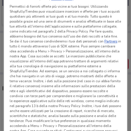
Permettici di fornirti offerte più vicine ai tuoi bisogni: Utilizzando
Shopfully/Tiendeo puoi visualizzare inserzioni e offerte per i tuoi acquisti
Si con te supermercati
quotidiani più attinenti ai tuoi gusti e al tuo mondo. Tutto questo è
Scade il 19/08
17.8 km
possibile grazie ad una serie di strumenti e analisi effettuate in base alle
tue attività all'interno dell'applicazione e sulle piattaforme collegate,
come indicato nel paragrafo 2 della Privacy Policy. Per fare questo,
abbiamo bisogno del tuo consenso sull'uso dei dati raccolti a tale fine.
Porta DoveConviene sempre con te!
Se dai il tuo consenso condivideremo i tuoi dati personali con
Partners
in
Puoi trovare le migliori offerte dei negozi vicino a te,
tutto il mondo attraverso l’uso di SDK esterne. Puoi sempre cambiare
salvarle e creare la tua lista del risparmio, comodamente
idea accedendo a Menu > Privacy > Personalizzazione, all’interno della
dal tuo cellulare.
nostra App. Cosa succede se accetti: Le inserzioni pubblicitarie che
visualizzerai all'interno dell’app potranno trattare di argomenti relativi
SCARICA L’APP
alla tua cronologia di navigazione su piattaforme esterne a
Shopfully/Tiendeo. Ad esempio, se un servizio a noi collegato ci informa
che hai navigato in un sito di viaggi, potremo mostrarti delle offerte a
tema vacanze. Inoltre, i dati sulla posizione (nel caso in cui abbia fornito
il relativo consenso) insieme alle informazioni sulle prestazioni della
Negozi Si con te supermercati a Chieti
rete e agli identificativi del dispositivo, possono essere raccolte e
condivisi con terze parti per comprendere e migliorare la connettività e
le esperienze applicative sulle delle reti wireless, come meglio indicato
Via della Fornace,1 Loreto Aprutino
nel paragrafo 13.b della nostra Privacy Policy. Inoltre, i tuoi dati possono
anche essere utilizzati per la creazione di report, ricerche di mercato,
17.8 km
APERTO
scientifiche e statistiche, analisi basate sulla posizione e analisi delle
tendenze. Puoi modificare le tue preferenze in qualsiasi momento
accedendo a Menu > Privacy > Personalizzazione all'interno della
Tutti i negozi Si con te supermercati
nostra App. Cosa succede se rifiuti: Continuerai a visualizzare annunci