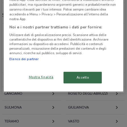
pubblicitari, ma riguarderanno argomenti generici e probabilmente non
saranno rilevanti per i tuoi interessi. Potrai sempre cambiare idea
Si con te supermercati, offerte e negozi
accedendo a Menu > Privacy > Personalizzazione all'interno della
nostra App.
Noi e i nostri partner trattiamo i dati per fornire:
Utilizzare dati di geolocalizzazione precisi. Scansione attiva delle
Offerte volantini e cataloghi per città nelle vicinanze
caratteristiche del dispositivo ai fini dell’identificazione. Archiviare
informazioni su dispositivo e/o accedervi. Pubblicità e contenuti
personalizzati, misurazione delle prestazioni dei contenuti e degli
CHIETI
SAN GIOVANNI TEATINO
annunci, ricerche sul pubblico, sviluppo di servizi.
Elenco dei partner
PESCARA
MONTESILVANO
Mostra finalità
Accetto
ORTONA
CITTÀ SANT’ANGELO
LANCIANO
ROSETO DEGLI ABRUZZI
SULMONA
GIULIANOVA
TERAMO
VASTO