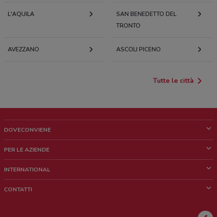
L'AQUILA
SAN BENEDETTO DEL
TRONTO
AVEZZANO
ASCOLI PICENO
Tutte le città
DOVECONVIENE
Cos'è DoveConviene
PER LE AZIENDE
Chi siamo
Cosa facciamo
INTERNATIONAL
News e media
Richieste commerciali e marketing
Brazil
CONTATTI
Lavora con noi
Mexico
Segnalazione punto vendita
France