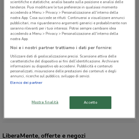
Via Lucio Camarra, 1 Chieti
scientifiche e statistiche, analisi basate sulla posizione e analisi delle
tendenze. Puoi modificare le tue preferenze in qualsiasi momento
690 m
APERTO
accedendo a Menu > Privacy > Personalizzazione all'interno della
nostra App. Cosa succede se rifiuti: Continuerai a visualizzare annunci
pubblicitari, ma riguarderanno argomenti generici e probabilmente non
Via Della Liberazione, 80 Chieti
saranno rilevanti per i tuoi interessi. Potrai sempre cambiare idea
930 m
APERTO
accedendo a Menu > Privacy > Personalizzazione all'interno della
nostra App.
Viale Maiella Chieti
Noi e i nostri partner trattiamo i dati per fornire:
1.5 km
APERTO
Utilizzare dati di geolocalizzazione precisi. Scansione attiva delle
caratteristiche del dispositivo ai fini dell’identificazione. Archiviare
informazioni su dispositivo e/o accedervi. Pubblicità e contenuti
Via Colonnetta, 343 Chieti Scalo
personalizzati, misurazione delle prestazioni dei contenuti e degli
annunci, ricerche sul pubblico, sviluppo di servizi.
1.5 km
APERTO
Elenco dei partner
Viale Abruzzo, 324 Chieti Scalo
2.6 km
APERTO
Mostra finalità
Accetto
Tutti i negozi LiberaMente
LiberaMente, offerte e negozi