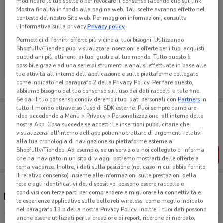
modificare le tue scelte o per revocare il consenso facendo clic sul link
Mostra finalità in fondo alla pagina web. Tali scelte avranno effetto nel
contesto del nostro Sito web. Per maggiori informazioni, consulta
l'Informativa sulla privacy.
Privacy policy
Ci dispiace, al momento non abbiamo pubblicato
Permettici di fornirti offerte più vicine ai tuoi bisogni: Utilizzando
Shopfully/Tiendeo puoi visualizzare inserzioni e offerte per i tuoi acquisti
volantini nella tua zona. Riprova più tardi.
quotidiani più attinenti ai tuoi gusti e al tuo mondo. Tutto questo è
possibile grazie ad una serie di strumenti e analisi effettuate in base alle
tue attività all'interno dell'applicazione e sulle piattaforme collegate,
come indicato nel paragrafo 2 della Privacy Policy. Per fare questo,
abbiamo bisogno del tuo consenso sull'uso dei dati raccolti a tale fine.
Se dai il tuo consenso condivideremo i tuoi dati personali con
Partners
in
tutto il mondo attraverso l’uso di SDK esterne. Puoi sempre cambiare
Porta DoveConviene sempre con te!
idea accedendo a Menu > Privacy > Personalizzazione, all’interno della
Puoi trovare le migliori offerte dei negozi vicino a te,
nostra App. Cosa succede se accetti: Le inserzioni pubblicitarie che
salvarle e creare la tua lista del risparmio, comodamente
visualizzerai all'interno dell’app potranno trattare di argomenti relativi
dal tuo cellulare.
alla tua cronologia di navigazione su piattaforme esterne a
Shopfully/Tiendeo. Ad esempio, se un servizio a noi collegato ci informa
SCARICA L’APP
che hai navigato in un sito di viaggi, potremo mostrarti delle offerte a
tema vacanze. Inoltre, i dati sulla posizione (nel caso in cui abbia fornito
il relativo consenso) insieme alle informazioni sulle prestazioni della
rete e agli identificativi del dispositivo, possono essere raccolte e
condivisi con terze parti per comprendere e migliorare la connettività e
Negozi LiberaMente a Chieti
le esperienze applicative sulle delle reti wireless, come meglio indicato
nel paragrafo 13.b della nostra Privacy Policy. Inoltre, i tuoi dati possono
anche essere utilizzati per la creazione di report, ricerche di mercato,