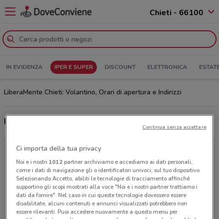
Chieti - 66100
IN EVIDENZA
IPER E SUPER
DISCOUNT
ELETTRONICA
ESTAT
LiberaMente Chieti: Volantino, Orari di apertura e Indirizzi
Ultime offerte del volantino LiberaMente
Continua senza accettare
Ci importa della tua privacy
Noi e i nostri
1012
partner archiviamo e accediamo ai dati personali,
come i dati di navigazione gli o identificatori univoci, sul tuo dispositivo.
Selezionando Accetto, abiliti le tecnologie di tracciamento affinché
supportino gli scopi mostrati alla voce "Noi e i nostri partner trattiamo i
dati da fornire". Nel caso in cui queste tecnologie dovessero essere
disabilitate, alcuni contenuti e annunci visualizzati potrebbero non
essere rilevanti. Puoi accedere nuovamente a questo menu per