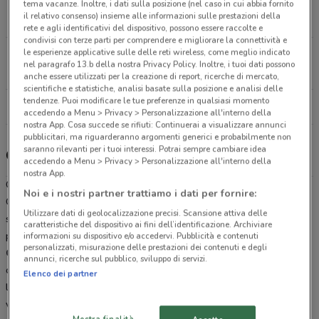
Via Po' San Giovanni Teatino
tema vacanze. Inoltre, i dati sulla posizione (nel caso in cui abbia fornito
il relativo consenso) insieme alle informazioni sulle prestazioni della
6.8 km
CHIUSO
rete e agli identificativi del dispositivo, possono essere raccolte e
condivisi con terze parti per comprendere e migliorare la connettività e
le esperienze applicative sulle delle reti wireless, come meglio indicato
Corso Umberto I, 32 Montesilvano
nel paragrafo 13.b della nostra Privacy Policy. Inoltre, i tuoi dati possono
18.4 km
CHIUSO
anche essere utilizzati per la creazione di report, ricerche di mercato,
scientifiche e statistiche, analisi basate sulla posizione e analisi delle
tendenze. Puoi modificare le tue preferenze in qualsiasi momento
Tutti i negozi Coop
accedendo a Menu > Privacy > Personalizzazione all'interno della
nostra App. Cosa succede se rifiuti: Continuerai a visualizzare annunci
pubblicitari, ma riguarderanno argomenti generici e probabilmente non
saranno rilevanti per i tuoi interessi. Potrai sempre cambiare idea
Gli sconti del nuovo volantino Coop e i negozi
accedendo a Menu > Privacy > Personalizzazione all'interno della
nostra App.
Coop è presente in vari punti della città: lo trovi in Via Po' San
Noi e i nostri partner trattiamo i dati per fornire:
Giovanni Teatino, Corso Umberto I 32 Montesilvano. Tutti i negozi
Utilizzare dati di geolocalizzazione precisi. Scansione attiva delle
sono aperti tutti i giorni dal Lunedì alla Sabato e offrono i migliori
caratteristiche del dispositivo ai fini dell’identificazione. Archiviare
prodotti per la tua spesa.
informazioni su dispositivo e/o accedervi. Pubblicità e contenuti
personalizzati, misurazione delle prestazioni dei contenuti e degli
Coop
è una delle più grandi catene italiane di iper e supermercati,
annunci, ricerche sul pubblico, sviluppo di servizi.
con una
forte espansione a livello territoriale
la trovi a Chieti, è
Elenco dei partner
leader nella distribuzione di prodotti di
largo consumo
. Sfoglia il
volantino online di Coop su
Doveconviene.it
e scegli tra la vasta
Mostra finalità