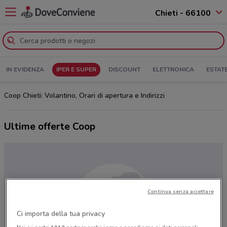
Chieti - 66100
IN EVIDENZA
IPER E SUPER
DISCOUNT
ELETTRONICA
ESTAT
Coop Chieti: Volantino, Orari di apertura e Indirizzi
Ultime offerte Coop
Continua senza accettare
Ci importa della tua privacy