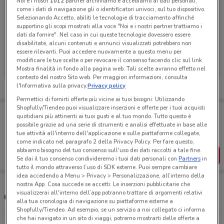
Noi e i nostri
1012
partner archiviamo e accediamo ai dati personali,
come i dati di navigazione gli o identificatori univoci, sul tuo dispositivo.
Selezionando Accetto, abiliti le tecnologie di tracciamento affinché
supportino gli scopi mostrati alla voce "Noi e i nostri partner trattiamo i
dati da fornire". Nel caso in cui queste tecnologie dovessero essere
Ci dispiace, al momento non abbiamo pubblicato
disabilitate, alcuni contenuti e annunci visualizzati potrebbero non
volantini nella tua zona. Riprova più tardi.
essere rilevanti. Puoi accedere nuovamente a questo menu per
modificare le tue scelte o per revocare il consenso facendo clic sul link
Mostra finalità in fondo alla pagina web. Tali scelte avranno effetto nel
contesto del nostro Sito web. Per maggiori informazioni, consulta
l'Informativa sulla privacy.
Privacy policy
Permettici di fornirti offerte più vicine ai tuoi bisogni: Utilizzando
Shopfully/Tiendeo puoi visualizzare inserzioni e offerte per i tuoi acquisti
Porta DoveConviene sempre con te!
quotidiani più attinenti ai tuoi gusti e al tuo mondo. Tutto questo è
Puoi trovare le migliori offerte dei negozi vicino a te,
possibile grazie ad una serie di strumenti e analisi effettuate in base alle
salvarle e creare la tua lista del risparmio, comodamente
tue attività all'interno dell'applicazione e sulle piattaforme collegate,
dal tuo cellulare.
come indicato nel paragrafo 2 della Privacy Policy. Per fare questo,
abbiamo bisogno del tuo consenso sull'uso dei dati raccolti a tale fine.
SCARICA L’APP
Se dai il tuo consenso condivideremo i tuoi dati personali con
Partners
in
tutto il mondo attraverso l’uso di SDK esterne. Puoi sempre cambiare
idea accedendo a Menu > Privacy > Personalizzazione, all’interno della
nostra App. Cosa succede se accetti: Le inserzioni pubblicitarie che
visualizzerai all'interno dell’app potranno trattare di argomenti relativi
Orari e Negozi Coop
alla tua cronologia di navigazione su piattaforme esterne a
Shopfully/Tiendeo. Ad esempio, se un servizio a noi collegato ci informa
che hai navigato in un sito di viaggi, potremo mostrarti delle offerte a