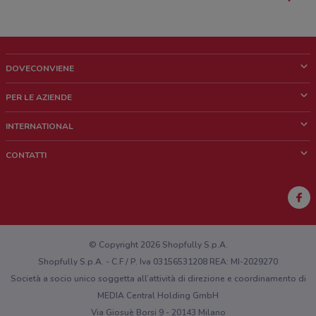
DOVECONVIENE
Cos'è DoveConviene
PER LE AZIENDE
Chi siamo
Cosa facciamo
INTERNATIONAL
News e media
Richieste commerciali e marketing
Brazil
CONTATTI
Lavora con noi
Mexico
Segnalazione punto vendita
France
Segnalazione Volantino
Australia
Hai un malfunzionamento sul web o sull'app?
New Zealand
© Copyright 2026 Shopfully S.p.A.
Shopfully S.p.A. - C.F / P. Iva 03156531208 REA: MI-2029270
Società a socio unico soggetta all’attività di direzione e coordinamento di
MEDIA Central Holding GmbH
Via Giosuè Borsi 9 - 20143 Milano