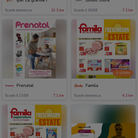
Iper La grande i
Bimbo Store
Scade domenica
21.3 km
Scade il 26/08
7.2 km
-3 GIORNI
Prenatal
Famila
Scade il 17/08
7.1 km
Scade domenica
4.2 km