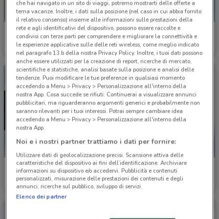
che hai navigato in un sito di viaggi, potremo mostrarti delle offerte a
tema vacanze. Inoltre, i dati sulla posizione (nel caso in cui abbia fornito
il relativo consenso) insieme alle informazioni sulle prestazioni della
rete e agli identificativi del dispositivo, possono essere raccolte e
Welcome Travel
Welcome Travel
condivisi con terze parti per comprendere e migliorare la connettività e
le esperienze applicative sulle delle reti wireless, come meglio indicato
Scade il 30/09
5.8 km
Scade il 30/09
5.8 km
nel paragrafo 13.b della nostra Privacy Policy. Inoltre, i tuoi dati possono
anche essere utilizzati per la creazione di report, ricerche di mercato,
scientifiche e statistiche, analisi basate sulla posizione e analisi delle
tendenze. Puoi modificare le tue preferenze in qualsiasi momento
accedendo a Menu > Privacy > Personalizzazione all'interno della
nostra App. Cosa succede se rifiuti: Continuerai a visualizzare annunci
pubblicitari, ma riguarderanno argomenti generici e probabilmente non
saranno rilevanti per i tuoi interessi. Potrai sempre cambiare idea
accedendo a Menu > Privacy > Personalizzazione all'interno della
nostra App.
Noi e i nostri partner trattiamo i dati per fornire:
Utilizzare dati di geolocalizzazione precisi. Scansione attiva delle
caratteristiche del dispositivo ai fini dell’identificazione. Archiviare
Costa Crociere
TIM
informazioni su dispositivo e/o accedervi. Pubblicità e contenuti
personalizzati, misurazione delle prestazioni dei contenuti e degli
Scade il 22/09
5.8 km
Scade il 31/12
5.8 km
annunci, ricerche sul pubblico, sviluppo di servizi.
Elenco dei partner