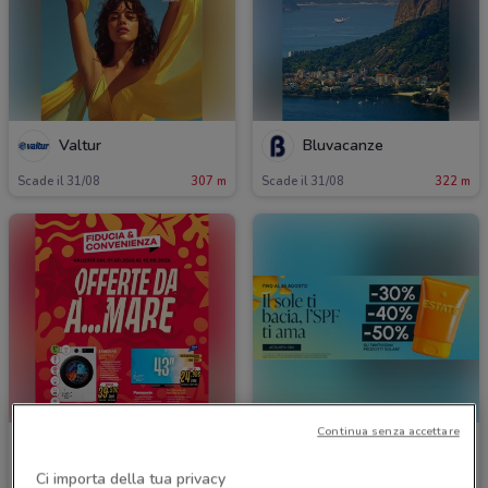
Valtur
Bluvacanze
Scade il 31/08
307 m
Scade il 31/08
322 m
Continua senza accettare
Fiducia & Convenienza
Naïma
Ci importa della tua privacy
Scade il 15/08
561 m
Scade il 30/08
1 km