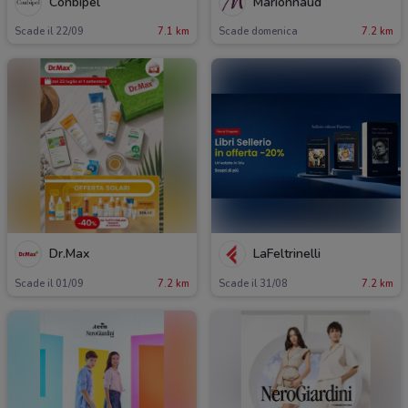
Conbipel
Marionnaud
Scade il 22/09
7.1 km
Scade domenica
7.2 km
Dr.Max
LaFeltrinelli
Scade il 01/09
7.2 km
Scade il 31/08
7.2 km