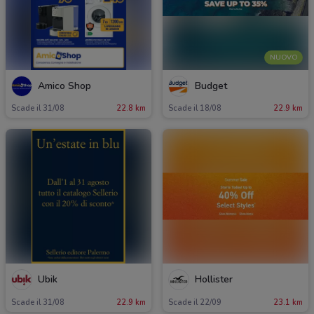
NUOVO
Amico Shop
Budget
Scade il 31/08
22.8 km
Scade il 18/08
22.9 km
Ubik
Hollister
Scade il 31/08
22.9 km
Scade il 22/09
23.1 km