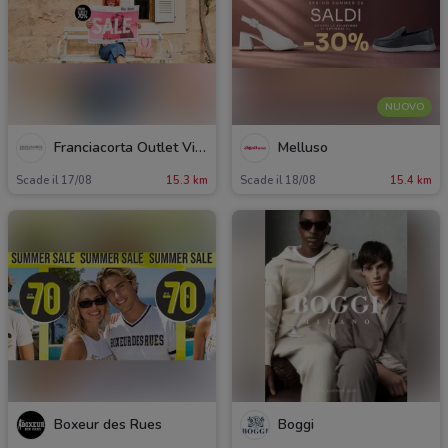
NUOVO
Franciacorta Outlet Village
Melluso
Scade il 17/08
15.3 km
Scade il 18/08
15.4 km
Boxeur des Rues
Boggi