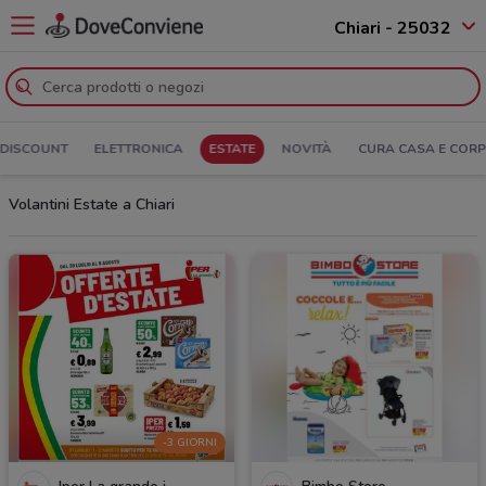
Chiari - 25032
DISCOUNT
ELETTRONICA
ESTATE
NOVITÀ
CURA CASA E COR
Volantini Estate a Chiari
-3 GIORNI