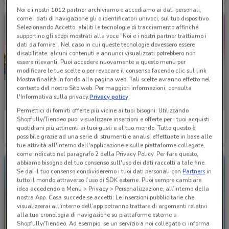
Noi e i nostri
1012
partner archiviamo e accediamo ai dati personali,
come i dati di navigazione gli o identificatori univoci, sul tuo dispositivo.
Selezionando Accetto, abiliti le tecnologie di tracciamento affinché
supportino gli scopi mostrati alla voce "Noi e i nostri partner trattiamo i
dati da fornire". Nel caso in cui queste tecnologie dovessero essere
disabilitate, alcuni contenuti e annunci visualizzati potrebbero non
essere rilevanti. Puoi accedere nuovamente a questo menu per
modificare le tue scelte o per revocare il consenso facendo clic sul link
Mostra finalità in fondo alla pagina web. Tali scelte avranno effetto nel
contesto del nostro Sito web. Per maggiori informazioni, consulta
l'Informativa sulla privacy.
Privacy policy
Permettici di fornirti offerte più vicine ai tuoi bisogni: Utilizzando
Shopfully/Tiendeo puoi visualizzare inserzioni e offerte per i tuoi acquisti
Brico Sapiens
BENU Farmacia
quotidiani più attinenti ai tuoi gusti e al tuo mondo. Tutto questo è
possibile grazie ad una serie di strumenti e analisi effettuate in base alle
Scade il 22/09
1 km
Scade il 08/09
5.4 km
tue attività all'interno dell'applicazione e sulle piattaforme collegate,
come indicato nel paragrafo 2 della Privacy Policy. Per fare questo,
abbiamo bisogno del tuo consenso sull'uso dei dati raccolti a tale fine.
Se dai il tuo consenso condivideremo i tuoi dati personali con
Partners
in
tutto il mondo attraverso l’uso di SDK esterne. Puoi sempre cambiare
idea accedendo a Menu > Privacy > Personalizzazione, all’interno della
nostra App. Cosa succede se accetti: Le inserzioni pubblicitarie che
visualizzerai all'interno dell’app potranno trattare di argomenti relativi
alla tua cronologia di navigazione su piattaforme esterne a
Shopfully/Tiendeo. Ad esempio, se un servizio a noi collegato ci informa