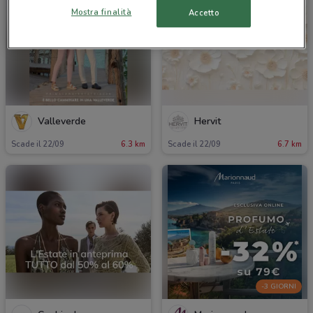
Mostra finalità
Accetto
Valleverde
Hervit
Scade il 22/09
6.3 km
Scade il 22/09
6.7 km
-3 GIORNI