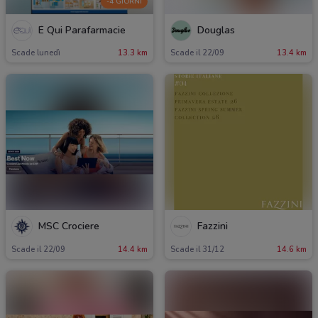
-4 GIORNI
É Qui Parafarmacie
Douglas
Scade lunedì
13.3 km
Scade il 22/09
13.4 km
MSC Crociere
Fazzini
Scade il 22/09
14.4 km
Scade il 31/12
14.6 km