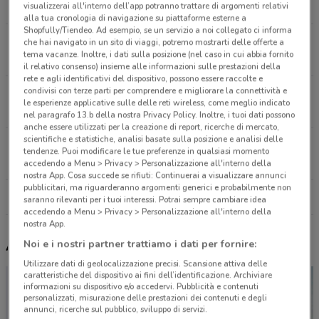
7.4 km
visualizzerai all'interno dell’app potranno trattare di argomenti relativi
alla tua cronologia di navigazione su piattaforme esterne a
Shopfully/Tiendeo. Ad esempio, se un servizio a noi collegato ci informa
Via A. Lionello 201 Roma
che hai navigato in un sito di viaggi, potremo mostrarti delle offerte a
tema vacanze. Inoltre, i dati sulla posizione (nel caso in cui abbia fornito
8.2 km
il relativo consenso) insieme alle informazioni sulle prestazioni della
rete e agli identificativi del dispositivo, possono essere raccolte e
condivisi con terze parti per comprendere e migliorare la connettività e
Via M. Rigamonti 100 Roma
le esperienze applicative sulle delle reti wireless, come meglio indicato
11.4 km
nel paragrafo 13.b della nostra Privacy Policy. Inoltre, i tuoi dati possono
anche essere utilizzati per la creazione di report, ricerche di mercato,
scientifiche e statistiche, analisi basate sulla posizione e analisi delle
Via Tuscolana 865/B Roma
tendenze. Puoi modificare le tue preferenze in qualsiasi momento
12.1 km
accedendo a Menu > Privacy > Personalizzazione all'interno della
nostra App. Cosa succede se rifiuti: Continuerai a visualizzare annunci
pubblicitari, ma riguarderanno argomenti generici e probabilmente non
Tutti i negozi Fiorella Rubino
saranno rilevanti per i tuoi interessi. Potrai sempre cambiare idea
accedendo a Menu > Privacy > Personalizzazione all'interno della
nostra App.
Altri volantini nelle vicinanze
Noi e i nostri partner trattiamo i dati per fornire:
Utilizzare dati di geolocalizzazione precisi. Scansione attiva delle
caratteristiche del dispositivo ai fini dell’identificazione. Archiviare
informazioni su dispositivo e/o accedervi. Pubblicità e contenuti
personalizzati, misurazione delle prestazioni dei contenuti e degli
annunci, ricerche sul pubblico, sviluppo di servizi.