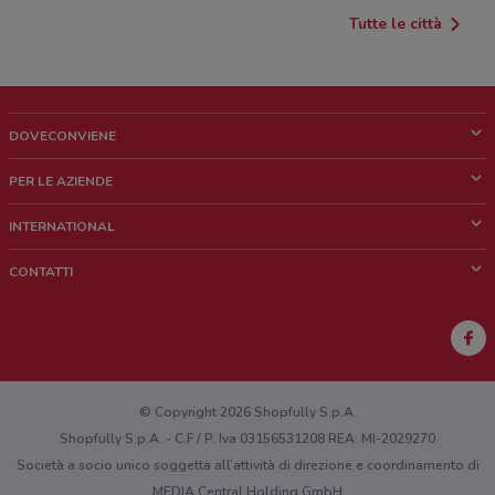
Tutte le città
DOVECONVIENE
Cos'è DoveConviene
PER LE AZIENDE
Chi siamo
Cosa facciamo
INTERNATIONAL
News e media
Richieste commerciali e marketing
Brazil
CONTATTI
Lavora con noi
Mexico
Segnalazione punto vendita
France
Segnalazione Volantino
Australia
Hai un malfunzionamento sul web o sull'app?
New Zealand
© Copyright 2026 Shopfully S.p.A.
Shopfully S.p.A. - C.F / P. Iva 03156531208 REA: MI-2029270
Società a socio unico soggetta all’attività di direzione e coordinamento di
MEDIA Central Holding GmbH