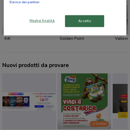
Elenco dei partner
Mostra finalità
Accetto
NUOVO
KiK
Golden Point
Valleve
Nuovi prodotti da provare
-5 GIORNI