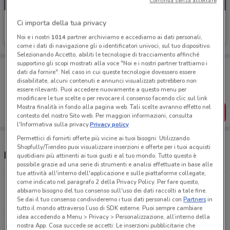
Continua senza accettare
Fiorella Rubino
Ci importa della tua privacy
Noi e i nostri
1014
partner archiviamo e accediamo ai dati personali,
Scade il 20/08
3.8 km
come i dati di navigazione gli o identificatori univoci, sul tuo dispositivo.
Selezionando Accetto, abiliti le tecnologie di tracciamento affinché
supportino gli scopi mostrati alla voce "Noi e i nostri partner trattiamo i
Porta DoveConviene sempre con te!
dati da fornire". Nel caso in cui queste tecnologie dovessero essere
Puoi trovare le migliori offerte dei negozi vicino a te,
disabilitate, alcuni contenuti e annunci visualizzati potrebbero non
salvarle e creare la tua lista del risparmio, comodamente
essere rilevanti. Puoi accedere nuovamente a questo menu per
dal tuo cellulare.
modificare le tue scelte o per revocare il consenso facendo clic sul link
Mostra finalità in fondo alla pagina web. Tali scelte avranno effetto nel
SCARICA L’APP
contesto del nostro Sito web. Per maggiori informazioni, consulta
l'Informativa sulla privacy.
Privacy policy
Permettici di fornirti offerte più vicine ai tuoi bisogni: Utilizzando
Shopfully/Tiendeo puoi visualizzare inserzioni e offerte per i tuoi acquisti
Negozi Fiorella Rubino nelle vicinanze
quotidiani più attinenti ai tuoi gusti e al tuo mondo. Tutto questo è
possibile grazie ad una serie di strumenti e analisi effettuate in base alle
tue attività all'interno dell'applicazione e sulle piattaforme collegate,
come indicato nel paragrafo 2 della Privacy Policy. Per fare questo,
Via Belsiana 52 Roma
abbiamo bisogno del tuo consenso sull'uso dei dati raccolti a tale fine.
3.8 km
Se dai il tuo consenso condivideremo i tuoi dati personali con
Partners
in
tutto il mondo attraverso l’uso di SDK esterne. Puoi sempre cambiare
idea accedendo a Menu > Privacy > Personalizzazione, all’interno della
Via Pollio 50 Roma
nostra App. Cosa succede se accetti: Le inserzioni pubblicitarie che