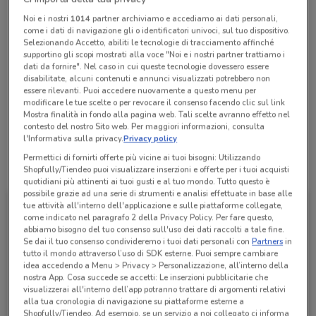
Chiama il negozio
Noi e i nostri
1014
partner archiviamo e accediamo ai dati personali,
come i dati di navigazione gli o identificatori univoci, sul tuo dispositivo.
Selezionando Accetto, abiliti le tecnologie di tracciamento affinché
Lunedì
Martedì
Mercoledì
Giovedì
Venerdì
Sabato
n.d.
n.d.
n.d.
n.d.
n.d.
n.d.
supportino gli scopi mostrati alla voce "Noi e i nostri partner trattiamo i
Domenica
n.d.
dati da fornire". Nel caso in cui queste tecnologie dovessero essere
disabilitate, alcuni contenuti e annunci visualizzati potrebbero non
0687074329
essere rilevanti. Puoi accedere nuovamente a questo menu per
modificare le tue scelte o per revocare il consenso facendo clic sul link
Mostra finalità in fondo alla pagina web. Tali scelte avranno effetto nel
Centro Commerciale C.C. Porta Di Roma
contesto del nostro Sito web. Per maggiori informazioni, consulta
l'Informativa sulla privacy.
Privacy policy
Permettici di fornirti offerte più vicine ai tuoi bisogni: Utilizzando
Tutte le promozioni di questo negozio
Shopfully/Tiendeo puoi visualizzare inserzioni e offerte per i tuoi acquisti
quotidiani più attinenti ai tuoi gusti e al tuo mondo. Tutto questo è
possibile grazie ad una serie di strumenti e analisi effettuate in base alle
tue attività all'interno dell'applicazione e sulle piattaforme collegate,
come indicato nel paragrafo 2 della Privacy Policy. Per fare questo,
abbiamo bisogno del tuo consenso sull'uso dei dati raccolti a tale fine.
Se dai il tuo consenso condivideremo i tuoi dati personali con
Partners
in
tutto il mondo attraverso l’uso di SDK esterne. Puoi sempre cambiare
idea accedendo a Menu > Privacy > Personalizzazione, all’interno della
nostra App. Cosa succede se accetti: Le inserzioni pubblicitarie che
visualizzerai all'interno dell’app potranno trattare di argomenti relativi
alla tua cronologia di navigazione su piattaforme esterne a
Shopfully/Tiendeo. Ad esempio, se un servizio a noi collegato ci informa