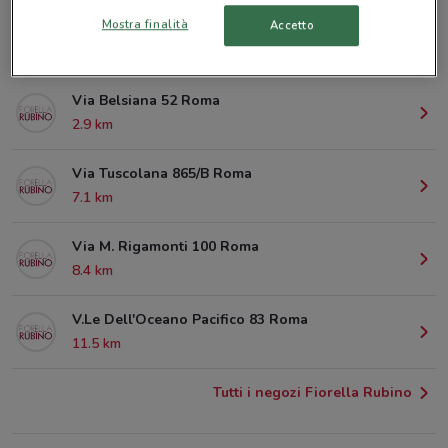
Mostra finalità
Accetto
Via Pollio 50 Roma
2.1 km
Via Belsiana 52 Roma
2.9 km
Via Tuscolana 865/B Roma
7.1 km
Via M. Rigamonti 100 Roma
8.4 km
V.Le Dell'Oceano Pacifico 83 Roma
11.5 km
Tutti i negozi Fiorella Rubino