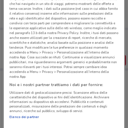
che hai navigato in un sito di viaggi, potremo mostrarti delle offerte a
Fiorella Rubino
tema vacanze. Inoltre, i dati sulla posizione (nel caso in cui abbia fornito
il relativo consenso) insieme alle informazioni sulle prestazioni della
Scade il 20/08
2.1 km
rete e agli identificativi del dispositivo, possono essere raccolte e
condivisi con terze parti per comprendere e migliorare la connettività e
le esperienze applicative sulle delle reti wireless, come meglio indicato
nel paragrafo 13.b della nostra Privacy Policy. Inoltre, i tuoi dati possono
Porta DoveConviene sempre con te!
anche essere utilizzati per la creazione di report, ricerche di mercato,
Puoi trovare le migliori offerte dei negozi vicino a te,
scientifiche e statistiche, analisi basate sulla posizione e analisi delle
salvarle e creare la tua lista del risparmio, comodamente
tendenze. Puoi modificare le tue preferenze in qualsiasi momento
dal tuo cellulare.
accedendo a Menu > Privacy > Personalizzazione all'interno della
nostra App. Cosa succede se rifiuti: Continuerai a visualizzare annunci
SCARICA L’APP
pubblicitari, ma riguarderanno argomenti generici e probabilmente non
saranno rilevanti per i tuoi interessi. Potrai sempre cambiare idea
accedendo a Menu > Privacy > Personalizzazione all'interno della
nostra App.
Negozi Fiorella Rubino a Roma
Noi e i nostri partner trattiamo i dati per fornire:
Utilizzare dati di geolocalizzazione precisi. Scansione attiva delle
caratteristiche del dispositivo ai fini dell’identificazione. Archiviare
informazioni su dispositivo e/o accedervi. Pubblicità e contenuti
personalizzati, misurazione delle prestazioni dei contenuti e degli
annunci, ricerche sul pubblico, sviluppo di servizi.
Elenco dei partner
© MapTiler
© OpenStreetMap contributors