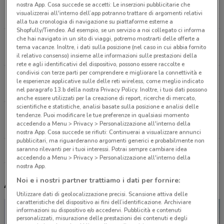
VIA DEL CORSO, 64 Roma
nostra App. Cosa succede se accetti: Le inserzioni pubblicitarie che
visualizzerai all'interno dell’app potranno trattare di argomenti relativi
3 km
alla tua cronologia di navigazione su piattaforme esterne a
Shopfully/Tiendeo. Ad esempio, se un servizio a noi collegato ci informa
che hai navigato in un sito di viaggi, potremo mostrarti delle offerte a
Via del Corso, 64 Roma
tema vacanze. Inoltre, i dati sulla posizione (nel caso in cui abbia fornito
3.1 km
il relativo consenso) insieme alle informazioni sulle prestazioni della
rete e agli identificativi del dispositivo, possono essere raccolte e
condivisi con terze parti per comprendere e migliorare la connettività e
Via Ottaviano, 44-46 Roma
le esperienze applicative sulle delle reti wireless, come meglio indicato
4.7 km
nel paragrafo 13.b della nostra Privacy Policy. Inoltre, i tuoi dati possono
anche essere utilizzati per la creazione di report, ricerche di mercato,
scientifiche e statistiche, analisi basate sulla posizione e analisi delle
VIA OTTAVIANO, 44-46 Roma
tendenze. Puoi modificare le tue preferenze in qualsiasi momento
accedendo a Menu > Privacy > Personalizzazione all'interno della
4.7 km
nostra App. Cosa succede se rifiuti: Continuerai a visualizzare annunci
pubblicitari, ma riguarderanno argomenti generici e probabilmente non
saranno rilevanti per i tuoi interessi. Potrai sempre cambiare idea
Tutti i negozi Oysho
accedendo a Menu > Privacy > Personalizzazione all'interno della
nostra App.
Noi e i nostri partner trattiamo i dati per fornire:
Altri volantini nelle vicinanze
Utilizzare dati di geolocalizzazione precisi. Scansione attiva delle
caratteristiche del dispositivo ai fini dell’identificazione. Archiviare
informazioni su dispositivo e/o accedervi. Pubblicità e contenuti
personalizzati, misurazione delle prestazioni dei contenuti e degli