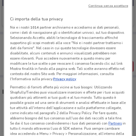
Continua senza accettare
Oysho
Ci importa della tua privacy
Scade il 02/09
3 km
Noi e i nostri
1014
partner archiviamo e accediamo ai dati personali,
come i dati di navigazione gli o identificatori univoci, sul tuo dispositivo.
Selezionando Accetto, abiliti le tecnologie di tracciamento affinché
Porta DoveConviene sempre con te!
supportino gli scopi mostrati alla voce "Noi e i nostri partner trattiamo i
Puoi trovare le migliori offerte dei negozi vicino a te,
dati da fornire". Nel caso in cui queste tecnologie dovessero essere
salvarle e creare la tua lista del risparmio, comodamente
disabilitate, alcuni contenuti e annunci visualizzati potrebbero non
dal tuo cellulare.
essere rilevanti. Puoi accedere nuovamente a questo menu per
modificare le tue scelte o per revocare il consenso facendo clic sul link
SCARICA L’APP
Mostra finalità in fondo alla pagina web. Tali scelte avranno effetto nel
contesto del nostro Sito web. Per maggiori informazioni, consulta
l'Informativa sulla privacy.
Privacy policy
Permettici di fornirti offerte più vicine ai tuoi bisogni: Utilizzando
Negozi Oysho a Roma
Shopfully/Tiendeo puoi visualizzare inserzioni e offerte per i tuoi acquisti
quotidiani più attinenti ai tuoi gusti e al tuo mondo. Tutto questo è
possibile grazie ad una serie di strumenti e analisi effettuate in base alle
tue attività all'interno dell'applicazione e sulle piattaforme collegate,
GALLERIA ALBERTO SORDI VIA DEL CORSO
come indicato nel paragrafo 2 della Privacy Policy. Per fare questo,
ANGOLO LARGO CHIGI Roma
abbiamo bisogno del tuo consenso sull'uso dei dati raccolti a tale fine.
3 km
Se dai il tuo consenso condivideremo i tuoi dati personali con
Partners
in
tutto il mondo attraverso l’uso di SDK esterne. Puoi sempre cambiare
idea accedendo a Menu > Privacy > Personalizzazione, all’interno della