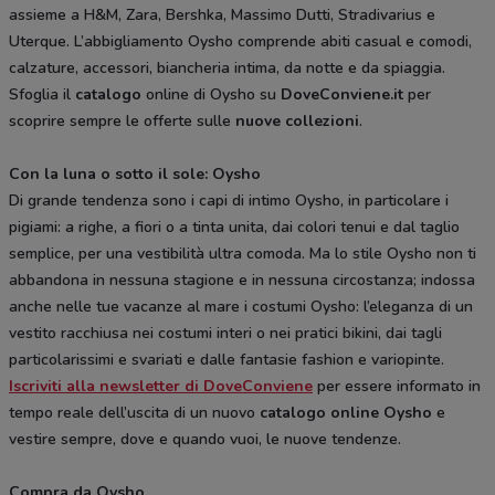
assieme a H&M, Zara, Bershka, Massimo Dutti, Stradivarius e
Uterque. L’abbigliamento Oysho comprende abiti casual e comodi,
calzature, accessori, biancheria intima, da notte e da spiaggia.
Sfoglia il
catalogo
online di Oysho su
DoveConviene.it
per
scoprire sempre le offerte sulle
nuove collezioni
.
Con la luna o sotto il sole: Oysho
Di grande tendenza sono i capi di intimo Oysho, in particolare i
pigiami: a righe, a fiori o a tinta unita, dai colori tenui e dal taglio
semplice, per una vestibilità ultra comoda. Ma lo stile Oysho non ti
abbandona in nessuna stagione e in nessuna circostanza; indossa
anche nelle tue vacanze al mare i costumi Oysho: l’eleganza di un
vestito racchiusa nei costumi interi o nei pratici bikini, dai tagli
particolarissimi e svariati e dalle fantasie fashion e variopinte.
Iscriviti alla newsletter di DoveConviene
per essere informato in
tempo reale dell’uscita di un nuovo
catalogo online Oysho
e
vestire sempre, dove e quando vuoi, le nuove tendenze.
Compra da Oysho