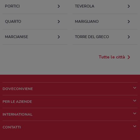
PORTICI
TEVEROLA
QUARTO
MARIGLIANO
MARCIANISE
TORRE DEL GRECO
Tutte le città
DOVECONVIENE
Cos'è DoveConviene
PER LE AZIENDE
Chi siamo
Cosa facciamo
INTERNATIONAL
News e media
Richieste commerciali e marketing
Brazil
CONTATTI
Lavora con noi
Mexico
Segnalazione punto vendita