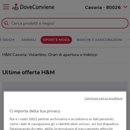
Casoria - 80026
E GIOCHI
ANIMALI
SPORT E MODA
BANCHE E ASSICURAZIONI
H&M Casoria: Volantino, Orari di apertura e Indirizzi
Ultime offerte H&M
Continua senza accettare
Ci importa della tua privacy
Noi e i nostri
1012
partner archiviamo e accediamo ai dati personali,
come i dati di navigazione gli o identificatori univoci, sul tuo dispositivo.
Selezionando Accetto, abiliti le tecnologie di tracciamento affinché