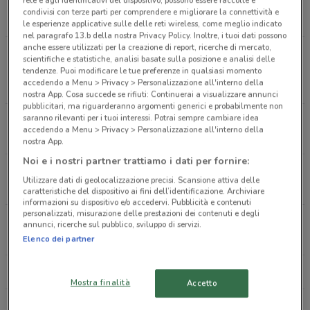
rete e agli identificativi del dispositivo, possono essere raccolte e
Via Santa Maria La Nova 1 Afragola
condivisi con terze parti per comprendere e migliorare la connettività e
2.6 km
APERTO
le esperienze applicative sulle delle reti wireless, come meglio indicato
nel paragrafo 13.b della nostra Privacy Policy. Inoltre, i tuoi dati possono
anche essere utilizzati per la creazione di report, ricerche di mercato,
Piazza Madonna dell'Arco 12 C/O Centro
scientifiche e statistiche, analisi basate sulla posizione e analisi delle
Commerciale La Birreria Napoli
tendenze. Puoi modificare le tue preferenze in qualsiasi momento
accedendo a Menu > Privacy > Personalizzazione all'interno della
3.4 km
nostra App. Cosa succede se rifiuti: Continuerai a visualizzare annunci
pubblicitari, ma riguarderanno argomenti generici e probabilmente non
saranno rilevanti per i tuoi interessi. Potrai sempre cambiare idea
Via Michelangelo 80040 Napoli
accedendo a Menu > Privacy > Personalizzazione all'interno della
5.3 km
nostra App.
Noi e i nostri partner trattiamo i dati per fornire:
80142 Abruzzo Napoli
Utilizzare dati di geolocalizzazione precisi. Scansione attiva delle
6.1 km
caratteristiche del dispositivo ai fini dell’identificazione. Archiviare
informazioni su dispositivo e/o accedervi. Pubblicità e contenuti
personalizzati, misurazione delle prestazioni dei contenuti e degli
Via Roma, 343 Napoli
annunci, ricerche sul pubblico, sviluppo di servizi.
7.7 km
APERTO
Elenco dei partner
Tutti i negozi H&M
Mostra finalità
Accetto