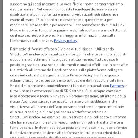
supportino gli scopi mostrati alla voce "Noi e i nostri partner trattiamo i
dati da fornire". Nel caso in cui queste tecnologie dovessero essere
disabilitate, alcuni contenuti e annunci visualizzati potrebbero non
essere rilevanti. Puoi accedere nuovamente a questo menu per
Ci dispiace, al momento non abbiamo pubblicato
modificare le tue scelte o per revocare il consenso facendo clic sul link
Mostra finalità in fondo alla pagina web. Tali scelte avranno effetto nel
volantini nella tua zona. Riprova più tardi.
contesto del nostro Sito web. Per maggiori informazioni, consulta
l'Informativa sulla privacy.
Privacy policy
Permettici di fornirti offerte più vicine ai tuoi bisogni: Utilizzando
Shopfully/Tiendeo puoi visualizzare inserzioni e offerte per i tuoi acquisti
quotidiani più attinenti ai tuoi gusti e al tuo mondo. Tutto questo è
possibile grazie ad una serie di strumenti e analisi effettuate in base alle
Porta DoveConviene sempre con te!
tue attività all'interno dell'applicazione e sulle piattaforme collegate,
Puoi trovare le migliori offerte dei negozi vicino a te,
come indicato nel paragrafo 2 della Privacy Policy. Per fare questo,
salvarle e creare la tua lista del risparmio, comodamente
abbiamo bisogno del tuo consenso sull'uso dei dati raccolti a tale fine.
dal tuo cellulare.
Se dai il tuo consenso condivideremo i tuoi dati personali con
Partners
in
tutto il mondo attraverso l’uso di SDK esterne. Puoi sempre cambiare
SCARICA L’APP
idea accedendo a Menu > Privacy > Personalizzazione, all’interno della
nostra App. Cosa succede se accetti: Le inserzioni pubblicitarie che
visualizzerai all'interno dell’app potranno trattare di argomenti relativi
alla tua cronologia di navigazione su piattaforme esterne a
Shopfully/Tiendeo. Ad esempio, se un servizio a noi collegato ci informa
Negozi H&M a Casoria
che hai navigato in un sito di viaggi, potremo mostrarti delle offerte a
tema vacanze. Inoltre, i dati sulla posizione (nel caso in cui abbia fornito
il relativo consenso) insieme alle informazioni sulle prestazioni della