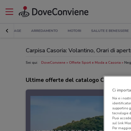
BRICOLAGE
ARREDAMENTO
MOTORI
SALUTE E BENESSERE
Carpisa Casoria: Volantino, Orari di apertu
Sei qui:
DoveConviene
Offerte Sport e Moda a Casoria
Neg
Ultime offerte del catalogo Carpisa
Ci importa
Noi e i nostr
identificato
supportino g
tecnologie d
Puoi accede
sul link Mos
Per maggiori