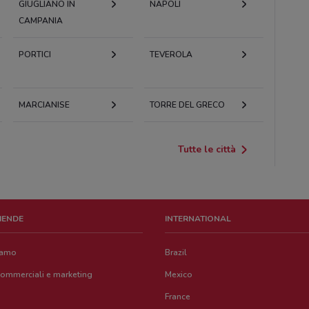
GIUGLIANO IN
NAPOLI
CAMPANIA
PORTICI
TEVEROLA
MARCIANISE
TORRE DEL GRECO
Tutte le città
ZIENDE
INTERNATIONAL
iamo
Brazil
commerciali e marketing
Mexico
France