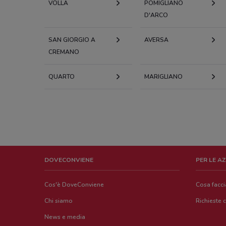
VOLLA
POMIGLIANO
D'ARCO
SAN GIORGIO A
AVERSA
CREMANO
QUARTO
MARIGLIANO
DOVECONVIENE
PER LE A
Cos'è DoveConviene
Cosa facc
Chi siamo
Richieste 
News e media