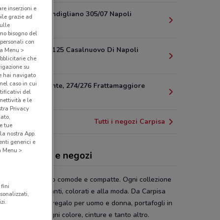
are inserzioni e
Corso Secondigliano 305/07 Napoli
bile grazie ad
2.8 km
sulle
amo bisogno del
 personali con
Via Napoli, 125 Casalnuovo Di Napoli
o a Menu >
bblicitarie che
4 km
vigazione su
e hai navigato
(nel caso in cui
Corso Durante, 274/276 Frattamaggiore
ificativi del
4.4 km
ettività e le
stra Privacy
cato,
Tutti i negozi Carpisa
e tue
la nostra App.
nti generici e
 a Menu >
pisa, offerte e negozi
orse
Carpisa
sono comode e compatte. Ogni collezione
fini
ne modelli eleganti, colorati e alla moda. Da Carpisa
sonalizzati,
zi.
 fantastiche idee regalo per uomo e donna, portafogli in
, portachiavi di ogni colore, cinture e tanto altro.