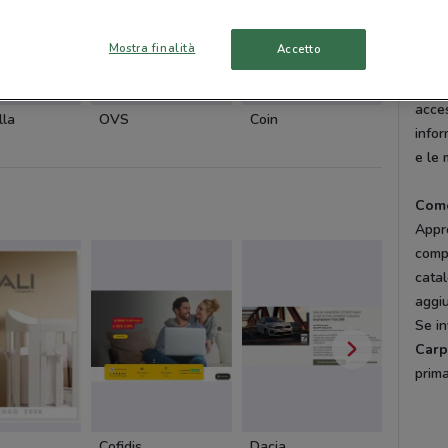
Cata
Mostra finalità
Accetto
Oltr
il ca
acces
lla
OVS
Coin
Coin
infor
e le 
Come
Appro
comp
catal
aggiu
Se i
Carp
prima
Cofidis
Dacia
Cam