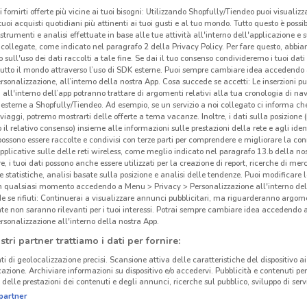
i fornirti offerte più vicine ai tuoi bisogni: Utilizzando Shopfully/Tiendeo puoi visualizz
i tuoi acquisti quotidiani più attinenti ai tuoi gusti e al tuo mondo. Tutto questo è possi
 strumenti e analisi effettuate in base alle tue attività all'interno dell'applicazione e 
collegate, come indicato nel paragrafo 2 della Privacy Policy. Per fare questo, abbi
 sull'uso dei dati raccolti a tale fine. Se dai il tuo consenso condivideremo i tuoi dati
tutto il mondo attraverso l’uso di SDK esterne. Puoi sempre cambiare idea accedend
rsonalizzazione, all’interno della nostra App. Cosa succede se accetti: Le inserzioni pu
i all'interno dell’app potranno trattare di argomenti relativi alla tua cronologia di na
esterne a Shopfully/Tiendeo. Ad esempio, se un servizio a noi collegato ci informa ch
i viaggi, potremo mostrarti delle offerte a tema vacanze. Inoltre, i dati sulla posizione 
o il relativo consenso) insieme alle informazioni sulle prestazioni della rete e agli ident
 possono essere raccolte e condivisi con terze parti per comprendere e migliorare la conn
pplicative sulle delle reti wireless, come meglio indicato nel paragrafo 13.b della no
re, i tuoi dati possono anche essere utilizzati per la creazione di report, ricerche di mer
 e statistiche, analisi basate sulla posizione e analisi delle tendenze. Puoi modificare l
960 m
in qualsiasi momento accedendo a Menu > Privacy > Personalizzazione all'interno del
 se rifiuti: Continuerai a visualizzare annunci pubblicitari, ma riguarderanno argome
te non saranno rilevanti per i tuoi interessi. Potrai sempre cambiare idea accedendo
Car
rsonalizzazione all'interno della nostra App.
stri partner trattiamo i dati per fornire:
Le b
ti di geolocalizzazione precisi. Scansione attiva delle caratteristiche del dispositivo ai 
propo
icazione. Archiviare informazioni su dispositivo e/o accedervi. Pubblicità e contenuti per
delle prestazioni dei contenuti e degli annunci, ricerche sul pubblico, sviluppo di servi
trovi
partner
pelle