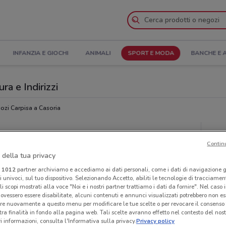
INFANZIA E GIOCHI
ANIMALI
SPORT E MODA
BANCHE E 
ra e Indirizzi
ozi Carpisa a Casoria
Neg
Contin
 della tua privacy
i
1012
partner archiviamo e accediamo ai dati personali, come i dati di navigazione g
ri univoci, sul tuo dispositivo. Selezionando Accetto, abiliti le tecnologie di tracciame
li scopi mostrati alla voce "Noi e i nostri partner trattiamo i dati da fornire". Nel caso 
ovessero essere disabilitate, alcuni contenuti e annunci visualizzati potrebbero non ess
re nuovamente a questo menu per modificare le tue scelte o per revocare il consenso
tra finalità in fondo alla pagina web. Tali scelte avranno effetto nel contesto del nost
 informazioni, consulta l'Informativa sulla privacy.
Privacy policy