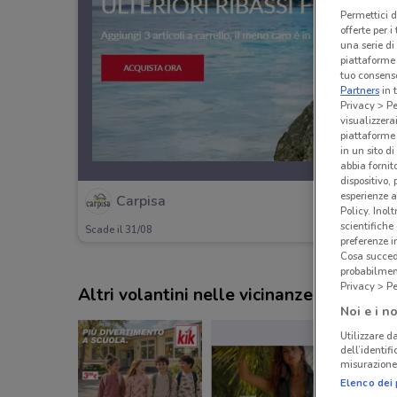
Permettici d
offerte per 
una serie di
piattaforme 
tuo consenso
Partners
in 
Privacy > Pe
visualizzera
piattaforme 
in un sito d
abbia fornit
dispositivo,
esperienze a
Carpisa
Policy. Inolt
scientifiche
Scade il 31/08
preferenze 
Cosa succede
probabilmen
Privacy > Pe
Altri volantini nelle vicinanze
Noi e i no
Utilizzare da
dell’identif
misurazione 
Elenco dei 