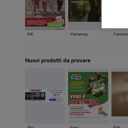
NUOVO
KiK
Yamamay
Camomi
Nuovi prodotti da provare
Sky
Foxy
Pali