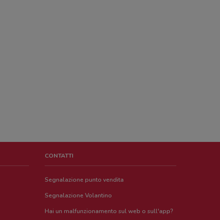
CONTATTI
Segnalazione punto vendita
Segnalazione Volantino
Hai un malfunzionamento sul web o sull'app?