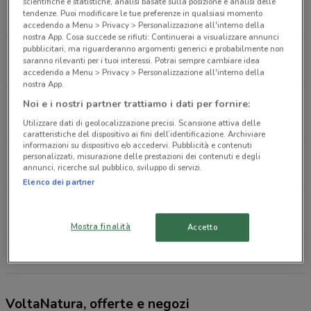
Via Tosco Romagnola 219 Fornacette
scientifiche e statistiche, analisi basate sulla posizione e analisi delle
tendenze. Puoi modificare le tue preferenze in qualsiasi momento
2.7 km
accedendo a Menu > Privacy > Personalizzazione all'interno della
nostra App. Cosa succede se rifiuti: Continuerai a visualizzare annunci
pubblicitari, ma riguarderanno argomenti generici e probabilmente non
Via Cristoforo Colombo 8 Rosso Uliveto Terme
saranno rilevanti per i tuoi interessi. Potrai sempre cambiare idea
3.5 km
accedendo a Menu > Privacy > Personalizzazione all'interno della
nostra App.
Via Tosco Romagnola 1436 Cascina
Noi e i nostri partner trattiamo i dati per fornire:
3.6 km
Utilizzare dati di geolocalizzazione precisi. Scansione attiva delle
caratteristiche del dispositivo ai fini dell’identificazione. Archiviare
informazioni su dispositivo e/o accedervi. Pubblicità e contenuti
Vle Ii Giugno 17 B Loc Cascia Cascina
personalizzati, misurazione delle prestazioni dei contenuti e degli
annunci, ricerche sul pubblico, sviluppo di servizi.
4.8 km
Elenco dei partner
Via Tosco Romagnola 1991 Cascina
4.8 km
Mostra finalità
Accetto
Tutti i negozi VoltaNatura
VoltaNatura, offerte e negozi