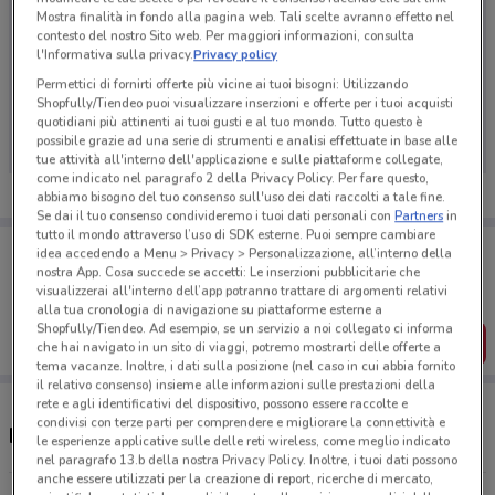
Mostra finalità in fondo alla pagina web. Tali scelte avranno effetto nel
contesto del nostro Sito web. Per maggiori informazioni, consulta
l'Informativa sulla privacy.
Privacy policy
Permettici di fornirti offerte più vicine ai tuoi bisogni: Utilizzando
Ci dispiace, al momento non abbiamo pubblicato
Shopfully/Tiendeo puoi visualizzare inserzioni e offerte per i tuoi acquisti
volantini nella tua zona. Riprova più tardi.
quotidiani più attinenti ai tuoi gusti e al tuo mondo. Tutto questo è
possibile grazie ad una serie di strumenti e analisi effettuate in base alle
tue attività all'interno dell'applicazione e sulle piattaforme collegate,
come indicato nel paragrafo 2 della Privacy Policy. Per fare questo,
abbiamo bisogno del tuo consenso sull'uso dei dati raccolti a tale fine.
Se dai il tuo consenso condivideremo i tuoi dati personali con
Partners
in
tutto il mondo attraverso l’uso di SDK esterne. Puoi sempre cambiare
Porta DoveConviene sempre con te!
idea accedendo a Menu > Privacy > Personalizzazione, all’interno della
Puoi trovare le migliori offerte dei negozi vicino a te,
nostra App. Cosa succede se accetti: Le inserzioni pubblicitarie che
salvarle e creare la tua lista del risparmio, comodamente
visualizzerai all'interno dell’app potranno trattare di argomenti relativi
dal tuo cellulare.
alla tua cronologia di navigazione su piattaforme esterne a
Shopfully/Tiendeo. Ad esempio, se un servizio a noi collegato ci informa
SCARICA L’APP
che hai navigato in un sito di viaggi, potremo mostrarti delle offerte a
tema vacanze. Inoltre, i dati sulla posizione (nel caso in cui abbia fornito
il relativo consenso) insieme alle informazioni sulle prestazioni della
rete e agli identificativi del dispositivo, possono essere raccolte e
condivisi con terze parti per comprendere e migliorare la connettività e
Negozi VoltaNatura a Cascina
le esperienze applicative sulle delle reti wireless, come meglio indicato
nel paragrafo 13.b della nostra Privacy Policy. Inoltre, i tuoi dati possono
anche essere utilizzati per la creazione di report, ricerche di mercato,