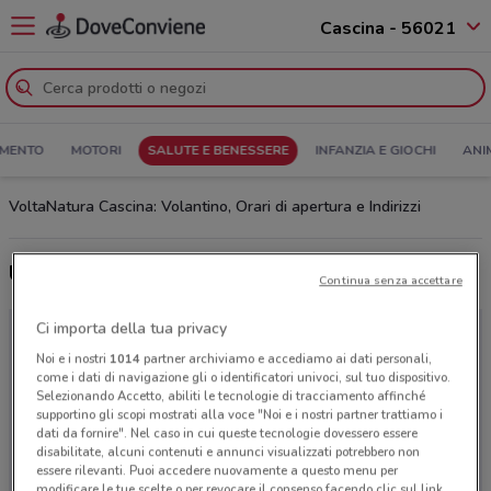
Cascina - 56021
MENTO
MOTORI
SALUTE E BENESSERE
INFANZIA E GIOCHI
ANI
VoltaNatura Cascina: Volantino, Orari di apertura e Indirizzi
Ultime offerte del volantino VoltaNatura
Continua senza accettare
Ci importa della tua privacy
Noi e i nostri
1014
partner archiviamo e accediamo ai dati personali,
come i dati di navigazione gli o identificatori univoci, sul tuo dispositivo.
Selezionando Accetto, abiliti le tecnologie di tracciamento affinché
supportino gli scopi mostrati alla voce "Noi e i nostri partner trattiamo i
dati da fornire". Nel caso in cui queste tecnologie dovessero essere
disabilitate, alcuni contenuti e annunci visualizzati potrebbero non
essere rilevanti. Puoi accedere nuovamente a questo menu per
modificare le tue scelte o per revocare il consenso facendo clic sul link