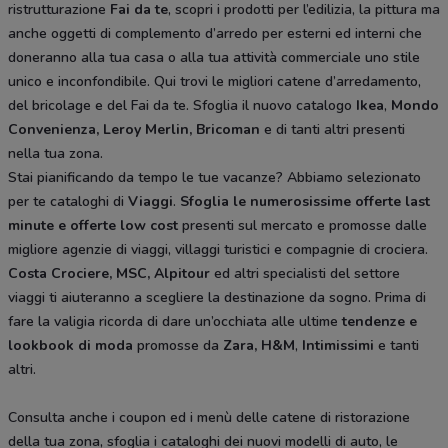
ristrutturazione
Fai da te
, scopri i prodotti per l’edilizia, la pittura ma
anche oggetti di complemento d’arredo per esterni ed interni che
doneranno alla tua casa o alla tua attività commerciale uno stile
unico e inconfondibile. Qui trovi le migliori catene d’arredamento,
del bricolage e del Fai da te. Sfoglia il nuovo catalogo
Ikea
,
Mondo
Convenienza, Leroy Merlin, Bricoman
e di tanti altri presenti
nella tua zona.
Stai pianificando da tempo le tue vacanze? Abbiamo selezionato
per te cataloghi di
Viaggi
.
Sfoglia le numerosissime offerte last
minute e offerte low cost
presenti sul mercato e promosse dalle
migliore agenzie di viaggi, villaggi turistici e compagnie di crociera.
Costa Crociere, MSC, Alpitour
ed altri specialisti del settore
viaggi ti aiuteranno a scegliere la destinazione da sogno. Prima di
fare la valigia ricorda di dare un’occhiata alle ultime
tendenze e
lookbook di moda
promosse da
Zara, H&M
,
Intimissimi
e tanti
altri.
Consulta anche i coupon ed i menù delle catene di ristorazione
della tua zona, sfoglia i cataloghi dei nuovi modelli di auto, le