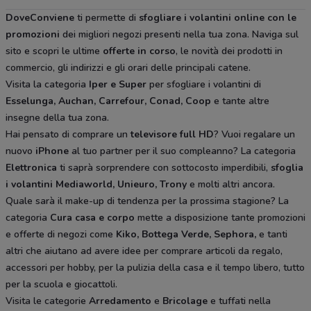
DoveConviene
ti permette di
sfogliare i volantini online con le
promozioni
dei migliori negozi presenti nella tua zona. Naviga sul
sito e scopri le ultime
offerte in corso
, le novità dei prodotti in
commercio, gli indirizzi e gli orari delle principali catene.
Visita la categoria
Iper e Super
per sfogliare i volantini di
Esselunga, Auchan, Carrefour, Conad, Coop
e tante altre
insegne della tua zona.
Hai pensato di comprare un
televisore full HD
? Vuoi regalare un
nuovo
iPhone
al tuo partner per il suo compleanno? La categoria
Elettronica
ti saprà sorprendere con sottocosto imperdibili,
sfoglia
i volantini
Mediaworld, Unieuro, Trony
e molti altri ancora.
Quale sarà il make-up di tendenza per la prossima stagione? La
categoria
Cura casa e corpo
mette a disposizione tante promozioni
e offerte di negozi come
Kiko, Bottega Verde, Sephora,
e tanti
altri che aiutano ad avere idee
per comprare articoli da regalo,
accessori per hobby, per la pulizia della casa e il tempo libero, tutto
per la scuola e giocattoli.
Visita le categorie
Arredamento
e
Bricolage
e tuffati nella