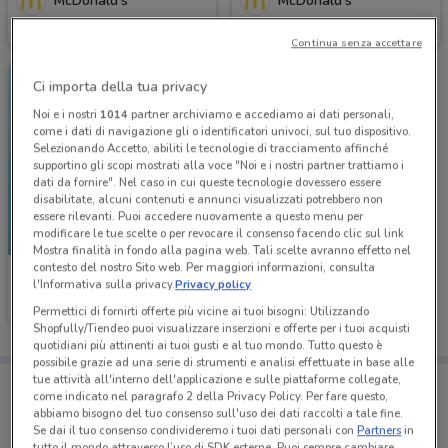
McDonald's
McDonald's
Scade il 23/08
4.1 km
Scade il 23/08
4.1 km
Continua senza accettare
Ci importa della tua privacy
Noi e i nostri
1014
partner archiviamo e accediamo ai dati personali,
come i dati di navigazione gli o identificatori univoci, sul tuo dispositivo.
Selezionando Accetto, abiliti le tecnologie di tracciamento affinché
supportino gli scopi mostrati alla voce "Noi e i nostri partner trattiamo i
dati da fornire". Nel caso in cui queste tecnologie dovessero essere
disabilitate, alcuni contenuti e annunci visualizzati potrebbero non
essere rilevanti. Puoi accedere nuovamente a questo menu per
modificare le tue scelte o per revocare il consenso facendo clic sul link
NUOVO
Mostra finalità in fondo alla pagina web. Tali scelte avranno effetto nel
contesto del nostro Sito web. Per maggiori informazioni, consulta
McDonald's
l'Informativa sulla privacy.
Privacy policy
Scade il 23/08
4.1 km
Permettici di fornirti offerte più vicine ai tuoi bisogni: Utilizzando
Shopfully/Tiendeo puoi visualizzare inserzioni e offerte per i tuoi acquisti
quotidiani più attinenti ai tuoi gusti e al tuo mondo. Tutto questo è
possibile grazie ad una serie di strumenti e analisi effettuate in base alle
tue attività all'interno dell'applicazione e sulle piattaforme collegate,
Porta DoveConviene sempre con te!
come indicato nel paragrafo 2 della Privacy Policy. Per fare questo,
Puoi trovare le migliori offerte dei negozi vicino a te,
abbiamo bisogno del tuo consenso sull'uso dei dati raccolti a tale fine.
salvarle e creare la tua lista del risparmio, comodamente
Se dai il tuo consenso condivideremo i tuoi dati personali con
Partners
in
dal tuo cellulare.
tutto il mondo attraverso l’uso di SDK esterne. Puoi sempre cambiare