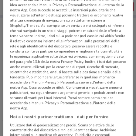
idea accedendo a Menu > Privacy > Personalizzazione, all’interno della
SCARICA L’APP
nostra App. Cosa succede se accetti: Le inserzioni pubblicitarie che
visualizzerai all'interno dell’app potranno trattare di argomenti relativi
alla tua cronologia di navigazione su piattaforme esterne a
Shopfully/Tiendeo. Ad esempio, se un servizio a noi collegato ci informa
che hai navigato in un sito di viaggi, potremo mostrarti delle offerte a
tema vacanze. Inoltre, i dati sulla posizione (nel caso in cui abbia fornito
Negozi di Novità a Cascina
il relativo consenso) insieme alle informazioni sulle prestazioni della
rete e agli identificativi del dispositivo, possono essere raccolte e
condivisi con terze parti per comprendere e migliorare la connettività e
LOACKER
le esperienze applicative sulle delle reti wireless, come meglio indicato
nel paragrafo 13.b della nostra Privacy Policy. Inoltre, i tuoi dati possono
anche essere utilizzati per la creazione di report, ricerche di mercato,
Tutti i negozi
scientifiche e statistiche, analisi basate sulla posizione e analisi delle
tendenze. Puoi modificare le tue preferenze in qualsiasi momento
accedendo a Menu > Privacy > Personalizzazione all'interno della
nostra App. Cosa succede se rifiuti: Continuerai a visualizzare annunci
pubblicitari, ma riguarderanno argomenti generici e probabilmente non
Volantini e offerte intorno a Cascina
saranno rilevanti per i tuoi interessi. Potrai sempre cambiare idea
accedendo a Menu > Privacy > Personalizzazione all'interno della
nostra App.
CASCINA
PONTEDERA
Noi e i nostri partner trattiamo i dati per fornire:
Utilizzare dati di geolocalizzazione precisi. Scansione attiva delle
PISA
LUCCA
caratteristiche del dispositivo ai fini dell’identificazione. Archiviare
informazioni su dispositivo e/o accedervi. Pubblicità e contenuti