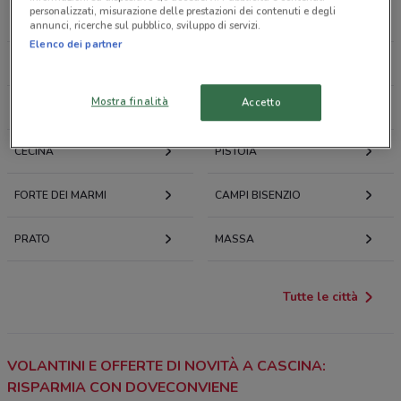
personalizzati, misurazione delle prestazioni dei contenuti e degli
PORCARI
FUCECCHIO
annunci, ricerche sul pubblico, sviluppo di servizi.
Elenco dei partner
LIVORNO
MONTECATINI-TERME
Mostra finalità
Accetto
VIAREGGIO
EMPOLI
CECINA
PISTOIA
FORTE DEI MARMI
CAMPI BISENZIO
PRATO
MASSA
Tutte le città
VOLANTINI E OFFERTE DI NOVITÀ A CASCINA:
RISPARMIA CON DOVECONVIENE