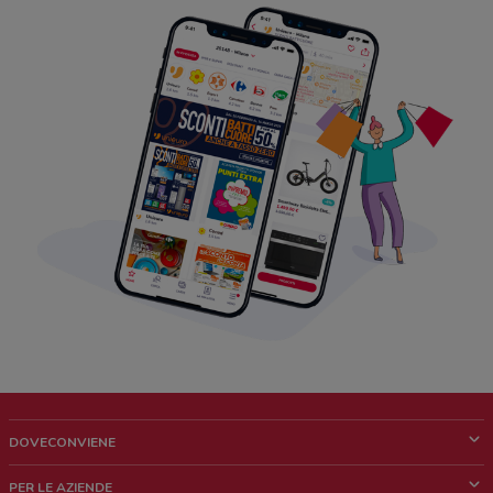
DOVECONVIENE
Cos'è DoveConviene
PER LE AZIENDE