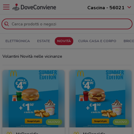
Cascina - 56021
ELETTRONICA
ESTATE
NOVITÀ
CURA CASA E CORPO
BRIC
Volantini Novità nelle vicinanze
NUOVO
NUOVO