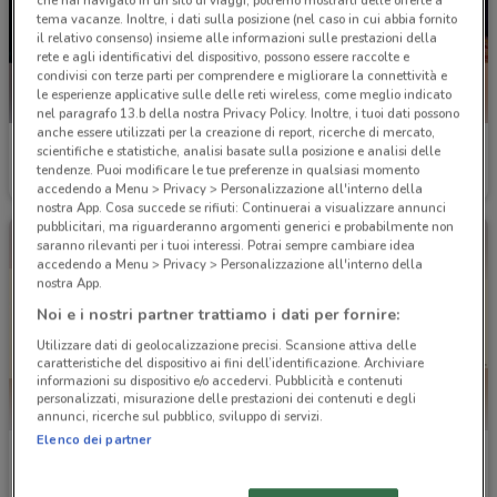
che hai navigato in un sito di viaggi, potremo mostrarti delle offerte a
tema vacanze. Inoltre, i dati sulla posizione (nel caso in cui abbia fornito
il relativo consenso) insieme alle informazioni sulle prestazioni della
rete e agli identificativi del dispositivo, possono essere raccolte e
condivisi con terze parti per comprendere e migliorare la connettività e
le esperienze applicative sulle delle reti wireless, come meglio indicato
nel paragrafo 13.b della nostra Privacy Policy. Inoltre, i tuoi dati possono
anche essere utilizzati per la creazione di report, ricerche di mercato,
Burger King
Burger King
scientifiche e statistiche, analisi basate sulla posizione e analisi delle
tendenze. Puoi modificare le tue preferenze in qualsiasi momento
Scade il 30/09
8.2 km
Scade il 31/08
8.2 km
accedendo a Menu > Privacy > Personalizzazione all'interno della
nostra App. Cosa succede se rifiuti: Continuerai a visualizzare annunci
pubblicitari, ma riguarderanno argomenti generici e probabilmente non
saranno rilevanti per i tuoi interessi. Potrai sempre cambiare idea
accedendo a Menu > Privacy > Personalizzazione all'interno della
nostra App.
Noi e i nostri partner trattiamo i dati per fornire:
Utilizzare dati di geolocalizzazione precisi. Scansione attiva delle
caratteristiche del dispositivo ai fini dell’identificazione. Archiviare
informazioni su dispositivo e/o accedervi. Pubblicità e contenuti
personalizzati, misurazione delle prestazioni dei contenuti e degli
annunci, ricerche sul pubblico, sviluppo di servizi.
Elenco dei partner
Burger King
Burger King
Scade il 07/09
8.2 km
Scade il 14/12
8.2 km