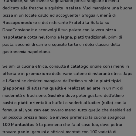
irlandese
, se sei invece vegetariano potrai sfogliare il menù
dedicato alle fresche e squisite
insalate
. Vuoi mangiare una buona
pizza
in un locale caldo ed accogliente? Sfoglia il
menù
di
Rossopomodoro
o del ristorante
Fratelli la Bufala
su
DoveConviene.it e sconvolgi il tuo palato con la vera
pizza
napoletana
cotta nel forno a legna, piatti tradizionali, primi di
pasta, secondi di carne e squisite
torte
o i dolci classici della
gastronomia napoletana.
Se ami la cucina etnica, consulta il
catalogo
online con i
menù
in
offerta
e in
promozione
delle varie catene di ristoranti etnici.
Japs
e
I-Sushi
se desideri mangiare dell'ottimo
sushi
o
piatti tipici
giapponesi
di altissima qualità e realizzati ad arte in un mix di
modernità e tradizione;
Sushiko
dove poter gustare dell'ottimo
sushi
o
piatti orientali
a buffet o sederti al kaiten (rullo) con la
formula
all you can eat
, ovvero mangi tutto quello che desideri ad
un piccolo
prezzo
fisso. Se invece preferisci la cucina spagnola
100 Montaditos
è la panineria che fa al caso tuo, dove potrai
trovare
panini
genuini e sfiziosi, montati con 100 varietà di