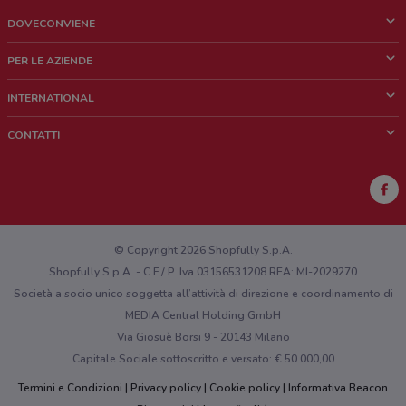
DOVECONVIENE
Cos'è DoveConviene
PER LE AZIENDE
Chi siamo
Cosa facciamo
INTERNATIONAL
News e media
Richieste commerciali e marketing
Brazil
CONTATTI
Lavora con noi
Mexico
Segnalazione punto vendita
France
Segnalazione Volantino
Australia
Hai un malfunzionamento sul web o sull'app?
New Zealand
© Copyright 2026 Shopfully S.p.A.
Shopfully S.p.A. - C.F / P. Iva 03156531208 REA: MI-2029270
Società a socio unico soggetta all’attività di direzione e coordinamento di
MEDIA Central Holding GmbH
Via Giosuè Borsi 9 - 20143 Milano
Capitale Sociale sottoscritto e versato: € 50.000,00
Termini e Condizioni
Privacy policy
Cookie policy
Informativa Beacon