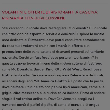
VOLANTINI E OFFERTE DI RISTORANTI A CASCINA:
RISPARMIA CON DOVECONVIENE
Stai cercando un locale dove festeggiare i tuoi
eventi
? O un locale
che offre cibo da asporto o servizio a domicilio? Esplora la nostra
area dedicata ai
Ristoranti,
dove potrai consultare comodamente
da casa tua i
volantini
online con i
menù
in
offerta
e in
promozione
delle varie catene di ristoranti presenti sul territorio
nazionale. Cerchi un
fast food
dove portare i tuoi bambini? In
questa sezione troverai i menù delle migliori catene di
fast food
come
Mc Donald's
,
Burger King
,
Old Wild West, Roadhouse
Grill
e tanto altro
.
Se invece vuoi respirare l'atmosfera dei locali
americani degli anni '50,
America Graffiti
è il posto che fa per te,
dove deliziare il tuo palato con
panini
tipici
americani
, carne alla
griglia,
cibo messicano
o la cucina tipica italiana. Prima di andare
sfoglia il
volantino
online su DoveConviene.it e scegli tra i
numerosi menù di panini di pollo, di carne di manzo o di
angus