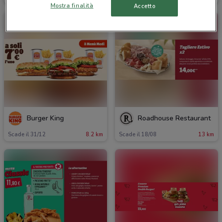
Mostra finalità
Accetto
Burger King
Roadhouse Restaurant
Scade il 31/12
8.2 km
Scade il 18/08
13 km