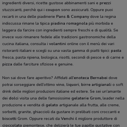
ingredienti diversi, ricette gustose abbinamenti sani e
prezzi
stuzzicanti, perchè qui i
coupon
sono assicurati. Oppure puoi
recarti in una delle piadinerie
Pans & Company
dove la regina
indiscussa rimane la tipica
piadina romagnola
più morbida e
leggera da farcire con ingredienti sempre freschi e di qualità. Se
invece vuoi rimanere fedele alle tradizioni gastronomiche della
cucina italiana, consulta i
volantini
online con il menù dei vari
ristoranti italiani e scegli su una vasta gamma di piatti tipici:
pasta
fresca, pasta ripiena, biologica, risotti, secondi di pesce e di carne e
pizza
dalle farciture sfiziose e genuine.
Non sai dove fare aperitivo? Affidati all'
enoteca Bernabei
dove
potrai sorseggiare dell'ottimo
vino
,
liquori
,
birre artigianali
o soft
drink delle migliori produzioni italiane ed estere. Se sei un'amante
dei
dolci
visita una delle famosissime
gelaterie Grom,
leader nella
produzione e vendita di
gelato
artigianale alla frutta, alle creme,
sorbetti, granite, ghiaccioli da gustare in prelibati coni croccanti e
biscotti
Grom. Oppure recati da
Venchi
il migliore produttore di
cioccolato
piemontese, che delizierà le tue papille gustative con