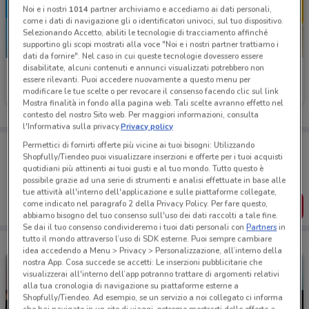
Noi e i nostri
1014
partner archiviamo e accediamo ai dati personali,
come i dati di navigazione gli o identificatori univoci, sul tuo dispositivo.
Selezionando Accetto, abiliti le tecnologie di tracciamento affinché
supportino gli scopi mostrati alla voce "Noi e i nostri partner trattiamo i
-4 GIORNI
dati da fornire". Nel caso in cui queste tecnologie dovessero essere
disabilitate, alcuni contenuti e annunci visualizzati potrebbero non
McDonald's
Old Wild West
essere rilevanti. Puoi accedere nuovamente a questo menu per
modificare le tue scelte o per revocare il consenso facendo clic sul link
Scade giovedì
4.1 km
Scade il 04/09
5.8 km
Mostra finalità in fondo alla pagina web. Tali scelte avranno effetto nel
contesto del nostro Sito web. Per maggiori informazioni, consulta
l'Informativa sulla privacy.
Privacy policy
Porta DoveConviene sempre con te!
Permettici di fornirti offerte più vicine ai tuoi bisogni: Utilizzando
Shopfully/Tiendeo puoi visualizzare inserzioni e offerte per i tuoi acquisti
Puoi trovare le migliori offerte dei negozi vicino a te,
quotidiani più attinenti ai tuoi gusti e al tuo mondo. Tutto questo è
salvarle e creare la tua lista del risparmio, comodamente
dal tuo cellulare.
possibile grazie ad una serie di strumenti e analisi effettuate in base alle
tue attività all'interno dell'applicazione e sulle piattaforme collegate,
come indicato nel paragrafo 2 della Privacy Policy. Per fare questo,
SCARICA L’APP
abbiamo bisogno del tuo consenso sull'uso dei dati raccolti a tale fine.
Se dai il tuo consenso condivideremo i tuoi dati personali con
Partners
in
tutto il mondo attraverso l’uso di SDK esterne. Puoi sempre cambiare
idea accedendo a Menu > Privacy > Personalizzazione, all’interno della
nostra App. Cosa succede se accetti: Le inserzioni pubblicitarie che
visualizzerai all'interno dell’app potranno trattare di argomenti relativi
alla tua cronologia di navigazione su piattaforme esterne a
Shopfully/Tiendeo. Ad esempio, se un servizio a noi collegato ci informa