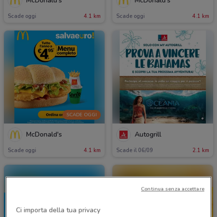
McDonald's
McDonald's
Scade oggi
4.1 km
Scade oggi
4.1 km
SCADE OGGI
McDonald's
Autogrill
Scade oggi
4.1 km
Scade il 06/09
2.1 km
Continua senza accettare
Ci importa della tua privacy