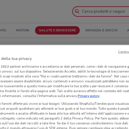
NTO
MOTORI
SALUTE E BENESSERE
INFANZIA E GIOCHI
A
ura e Indirizzi
Contin
 della tua privacy
Negozi Nurofen a Cascina
i
1012
partner archiviamo e accediamo ai dati personali, come i dati di navigazione g
ri univoci, sul tuo dispositivo. Selezionando Accetto, abiliti le tecnologie di tracciame
li scopi mostrati alla voce "Noi e i nostri partner trattiamo i dati da fornire". Nel caso 
Neg
ovessero essere disabilitate, alcuni contenuti e annunci visualizzati potrebbero non ess
re nuovamente a questo menu per modificare le tue scelte o per revocare il consenso
tra finalità in fondo alla pagina web. Tali scelte avranno effetto nel contesto del nost
 informazioni, consulta l'Informativa sulla privacy.
Privacy policy
i fornirti offerte più vicine ai tuoi bisogni: Utilizzando Shopfully/Tiendeo puoi visualizz
i tuoi acquisti quotidiani più attinenti ai tuoi gusti e al tuo mondo. Tutto questo è possi
 strumenti e analisi effettuate in base alle tue attività all'interno dell'applicazione e 
collegate, come indicato nel paragrafo 2 della Privacy Policy. Per fare questo, abbi
 sull'uso dei dati raccolti a tale fine. Se dai il tuo consenso condivideremo i tuoi dati
tutto il mondo attraverso l’uso di SDK esterne. Puoi sempre cambiare idea accedend