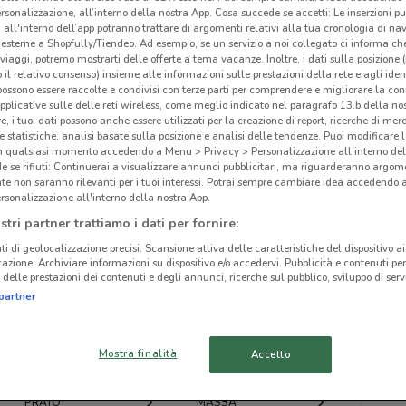
rsonalizzazione, all’interno della nostra App. Cosa succede se accetti: Le inserzioni pu
i all'interno dell’app potranno trattare di argomenti relativi alla tua cronologia di na
esterne a Shopfully/Tiendeo. Ad esempio, se un servizio a noi collegato ci informa ch
i viaggi, potremo mostrarti delle offerte a tema vacanze. Inoltre, i dati sulla posizione 
o il relativo consenso) insieme alle informazioni sulle prestazioni della rete e agli ident
 possono essere raccolte e condivisi con terze parti per comprendere e migliorare la conn
ato volantini nella tua zona. Riprova più tardi.
pplicative sulle delle reti wireless, come meglio indicato nel paragrafo 13.b della no
re, i tuoi dati possono anche essere utilizzati per la creazione di report, ricerche di mer
 e statistiche, analisi basate sulla posizione e analisi delle tendenze. Puoi modificare l
in qualsiasi momento accedendo a Menu > Privacy > Personalizzazione all'interno del
 se rifiuti: Continuerai a visualizzare annunci pubblicitari, ma riguarderanno argome
te non saranno rilevanti per i tuoi interessi. Potrai sempre cambiare idea accedendo
rsonalizzazione all'interno della nostra App.
cinanze
stri partner trattiamo i dati per fornire:
ti di geolocalizzazione precisi. Scansione attiva delle caratteristiche del dispositivo ai 
icazione. Archiviare informazioni su dispositivo e/o accedervi. Pubblicità e contenuti per
PISA
LUCCA
delle prestazioni dei contenuti e degli annunci, ricerche sul pubblico, sviluppo di servi
partner
Nur
LIVORNO
MONTECATINI-TERME
Mostra finalità
Accetto
CECINA
PISTOIA
PRATO
MASSA