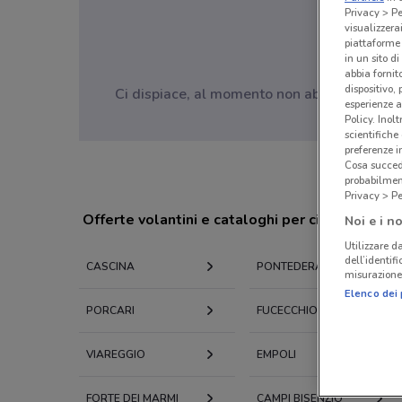
Privacy > Pe
visualizzera
piattaforme 
in un sito d
abbia fornit
dispositivo,
Ci dispiace, al momento non abbiamo pubblic
esperienze a
Policy. Inolt
scientifiche
preferenze 
Cosa succede
probabilmen
Privacy > Pe
Offerte volantini e cataloghi per città nelle vi
Noi e i no
Utilizzare da
dell’identif
CASCINA
PONTEDERA
misurazione 
Elenco dei 
PORCARI
FUCECCHIO
VIAREGGIO
EMPOLI
FORTE DEI MARMI
CAMPI BISENZIO