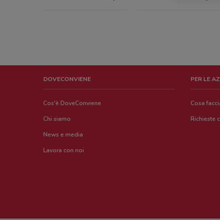
DOVECONVIENE
PER LE A
Cos'è DoveConviene
Cosa facc
Chi siamo
Richieste 
News e media
Lavora con noi