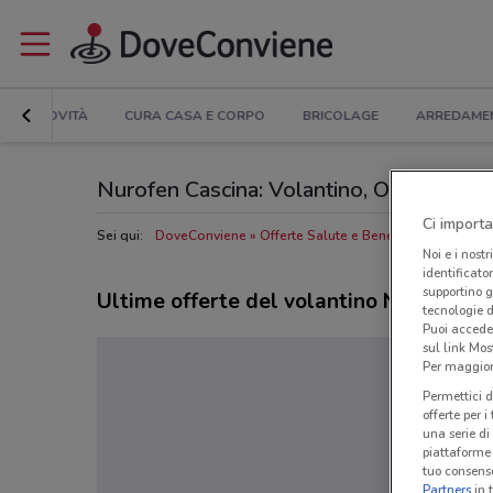
NOVITÀ
CURA CASA E CORPO
BRICOLAGE
ARREDAME
Nurofen Cascina: Volantino, Orari di apert
Ci importa
Sei qui:
DoveConviene
Offerte Salute e Benessere a Cascina
Noi e i nostr
identificato
supportino g
Ultime offerte del volantino Nurofen
tecnologie d
Puoi accede
sul link Mos
Per maggiori
Permettici d
offerte per 
una serie di
piattaforme 
tuo consenso
Partners
in 