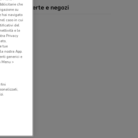
bblicitarie che
armacia., offerte e negozi
vigazione su
e hai navigato
(nel caso in cui
ificativi del
ettività e le
stra Privacy
cato,
e tue
la nostra App.
nti generici e
 a Menu >
fini
sonalizzati,
zi.