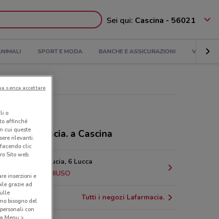
Sei qui:
Cascina - 56021
NIMALI
SPORT E MODA
BANCHE E ASSICURAZIONI
VIAGGI
ua senza accettare
li o
nto affinché
in cui queste
ozi Lafarmacia. a Cascina
ere rilevanti.
 facendo clic
ro Sito web.
Via Santa Lucia, 6 Lucca
18.9 km
CHIUSO
are inserzioni e
bile grazie ad
sulle
Tutti i negozi Lafarmacia.
amo bisogno del
 personali con
o a Menu >