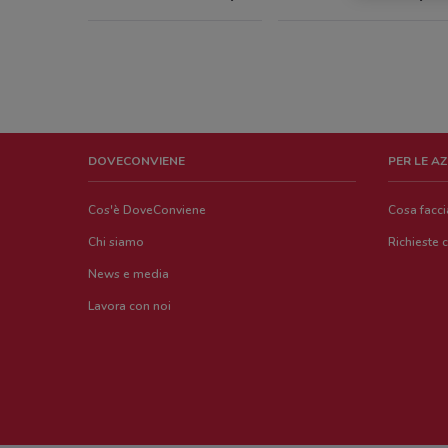
DOVECONVIENE
PER LE A
Cos'è DoveConviene
Cosa facc
Chi siamo
Richieste 
News e media
Lavora con noi