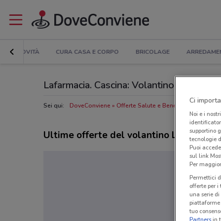
NOVITÀ
CURA CASA E CORPO
BRICOLAGE
ARREDAME
Lafarmacia. Cascina: Volantino, Orari di ap
Ci importa
Sei qui:
DoveConviene
Offerte Salute e Benessere a Cascina
Noi e i nostr
identificato
supportino g
Ultime offerte del volantino Lafarmacia
tecnologie d
Puoi accede
sul link Mos
Per maggiori
Permettici d
offerte per 
una serie di
piattaforme 
tuo consenso
Partners
in 