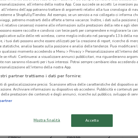
rsonalizzazione, all’interno della nostra App. Cosa succede se accetti: Le inserzioni pu
Laf
i all'interno dell’app potranno trattare di argomenti relativi alla tua cronologia di na
esterne a Shopfully/Tiendeo. Ad esempio, se un servizio a noi collegato ci informa ch
i viaggi, potremo mostrarti delle offerte a tema vacanze. Inoltre, i dati sulla posizione 
o il relativo consenso) insieme alle informazioni sulle prestazioni della rete e agli ident
 possono essere raccolte e condivisi con terze parti per comprendere e migliorare la conn
ato volantini nella tua zona. Riprova più tardi.
pplicative sulle delle reti wireless, come meglio indicato nel paragrafo 13.b della no
re, i tuoi dati possono anche essere utilizzati per la creazione di report, ricerche di mer
 e statistiche, analisi basate sulla posizione e analisi delle tendenze. Puoi modificare l
in qualsiasi momento accedendo a Menu > Privacy > Personalizzazione all'interno del
 se rifiuti: Continuerai a visualizzare annunci pubblicitari, ma riguarderanno argome
te non saranno rilevanti per i tuoi interessi. Potrai sempre cambiare idea accedendo
rsonalizzazione all'interno della nostra App.
cinanze
stri partner trattiamo i dati per fornire:
ti di geolocalizzazione precisi. Scansione attiva delle caratteristiche del dispositivo ai 
icazione. Archiviare informazioni su dispositivo e/o accedervi. Pubblicità e contenuti per
PISA
LUCCA
delle prestazioni dei contenuti e degli annunci, ricerche sul pubblico, sviluppo di servi
partner
LIVORNO
MONTECATINI-TERME
Mostra finalità
Accetto
CECINA
PISTOIA
PRATO
MASSA