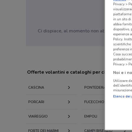
Privacy > Pe
visualizzera
piattaforme 
in un sito d
abbia fornit
dispositivo,
Ci dispiace, al momento non abbiamo pubblic
esperienze a
Policy. Inolt
scientifiche
preferenze 
Cosa succede
probabilmen
Privacy > Pe
Offerte volantini e cataloghi per città nelle vi
Noi e i no
Utilizzare da
dell’identif
CASCINA
PONTEDERA
misurazione 
Elenco dei 
PORCARI
FUCECCHIO
VIAREGGIO
EMPOLI
FORTE DEI MARMI
CAMPI BISENZIO