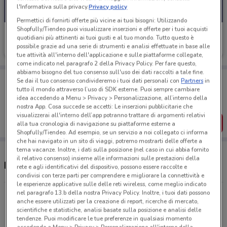
l'Informativa sulla privacy.
Privacy policy
Permettici di fornirti offerte più vicine ai tuoi bisogni: Utilizzando
Shopfully/Tiendeo puoi visualizzare inserzioni e offerte per i tuoi acquisti
Findomestic
quotidiani più attinenti ai tuoi gusti e al tuo mondo. Tutto questo è
possibile grazie ad una serie di strumenti e analisi effettuate in base alle
Scade il 03/09
500 m
tue attività all'interno dell'applicazione e sulle piattaforme collegate,
come indicato nel paragrafo 2 della Privacy Policy. Per fare questo,
abbiamo bisogno del tuo consenso sull'uso dei dati raccolti a tale fine.
Porta DoveConviene sempre con te!
Se dai il tuo consenso condivideremo i tuoi dati personali con
Partners
in
Puoi trovare le migliori offerte dei negozi vicino a te,
tutto il mondo attraverso l’uso di SDK esterne. Puoi sempre cambiare
salvarle e creare la tua lista del risparmio, comodamente
idea accedendo a Menu > Privacy > Personalizzazione, all’interno della
dal tuo cellulare.
nostra App. Cosa succede se accetti: Le inserzioni pubblicitarie che
visualizzerai all'interno dell’app potranno trattare di argomenti relativi
SCARICA L’APP
alla tua cronologia di navigazione su piattaforme esterne a
Shopfully/Tiendeo. Ad esempio, se un servizio a noi collegato ci informa
che hai navigato in un sito di viaggi, potremo mostrarti delle offerte a
tema vacanze. Inoltre, i dati sulla posizione (nel caso in cui abbia fornito
il relativo consenso) insieme alle informazioni sulle prestazioni della
Negozi Findomestic a Casalecchio di Reno
rete e agli identificativi del dispositivo, possono essere raccolte e
condivisi con terze parti per comprendere e migliorare la connettività e
le esperienze applicative sulle delle reti wireless, come meglio indicato
nel paragrafo 13.b della nostra Privacy Policy. Inoltre, i tuoi dati possono
Rotonda Biagi Via Porrettana, 279 Casalecchio Di
anche essere utilizzati per la creazione di report, ricerche di mercato,
Reno
scientifiche e statistiche, analisi basate sulla posizione e analisi delle
500 m
APERTO
tendenze. Puoi modificare le tue preferenze in qualsiasi momento