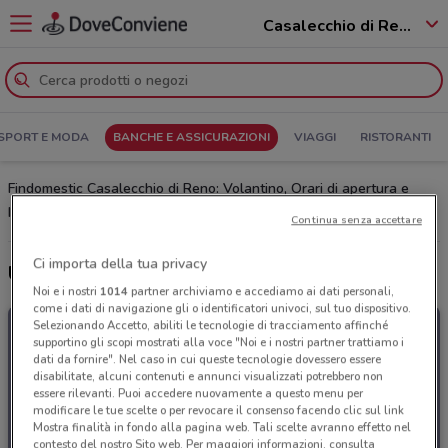
Casalecchio di Reno - 40033
SPORT E MODA
BANCHE E ASSICURAZIONI
VIAGGI
RISTORANTI
Findomestic Casalecchio di Reno: Volantino, Orari di apertura e
Indirizzi
Continua senza accettare
Ci importa della tua privacy
Ultime offerte del volantino Findomestic
Noi e i nostri
1014
partner archiviamo e accediamo ai dati personali,
come i dati di navigazione gli o identificatori univoci, sul tuo dispositivo.
Selezionando Accetto, abiliti le tecnologie di tracciamento affinché
supportino gli scopi mostrati alla voce "Noi e i nostri partner trattiamo i
dati da fornire". Nel caso in cui queste tecnologie dovessero essere
disabilitate, alcuni contenuti e annunci visualizzati potrebbero non
essere rilevanti. Puoi accedere nuovamente a questo menu per
modificare le tue scelte o per revocare il consenso facendo clic sul link
Mostra finalità in fondo alla pagina web. Tali scelte avranno effetto nel
contesto del nostro Sito web. Per maggiori informazioni, consulta