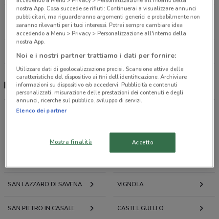
accedendo a Menu > Privacy > Personalizzazione all'interno della
nostra App. Cosa succede se rifiuti: Continuerai a visualizzare annunci
Viale Pietramellara, 11 Bologna
pubblicitari, ma riguarderanno argomenti generici e probabilmente non
saranno rilevanti per i tuoi interessi. Potrai sempre cambiare idea
5.8 km
APERTO
accedendo a Menu > Privacy > Personalizzazione all'interno della
nostra App.
Tutti i negozi Findomestic
Noi e i nostri partner trattiamo i dati per fornire:
Utilizzare dati di geolocalizzazione precisi. Scansione attiva delle
caratteristiche del dispositivo ai fini dell’identificazione. Archiviare
Findomestic, offerte e negozi
informazioni su dispositivo e/o accedervi. Pubblicità e contenuti
personalizzati, misurazione delle prestazioni dei contenuti e degli
annunci, ricerche sul pubblico, sviluppo di servizi.
Elenco dei partner
Offerte volantini e cataloghi per città nelle vicinanze
Mostra finalità
Accetto
CASALECCHIO DI RENO
BOLOGNA
SAN LAZZARO DI SAVENA
VIGNOLA
SAN PIETRO IN CASALE
CASTEL GUELFO