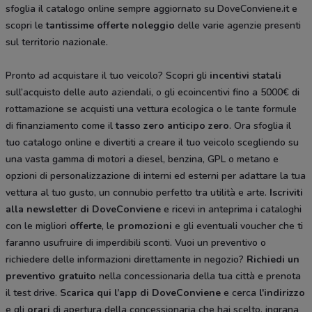
sfoglia il catalogo online sempre aggiornato su DoveConviene.it e
scopri le
tantissime
offerte noleggio
delle varie agenzie presenti
sul territorio nazionale.
Pronto ad acquistare il tuo veicolo? Scopri gli
incentivi statali
sull’acquisto delle auto aziendali, o gli ecoincentivi fino a 5000€ di
rottamazione se acquisti una vettura ecologica o le tante formule
di finanziamento come il
tasso zero anticipo zero
. Ora sfoglia il
tuo catalogo online e divertiti a creare il tuo veicolo scegliendo su
una vasta gamma di motori a diesel, benzina, GPL o metano e
opzioni di personalizzazione di interni ed esterni per adattare la tua
vettura al tuo gusto, un connubio perfetto tra utilità e arte.
Iscriviti
alla newsletter di DoveConviene
e ricevi in anteprima i cataloghi
con le migliori
offerte
, le
promozioni
e gli eventuali voucher che ti
faranno usufruire di imperdibili sconti. Vuoi un preventivo o
richiedere delle informazioni direttamente in negozio?
Richiedi un
preventivo gratuito
nella concessionaria della tua città e prenota
il test drive.
Scarica qui l’app di DoveConviene
e cerca
l'indirizzo
e gli
orari
di apertura della concessionaria che hai scelto, ingrana