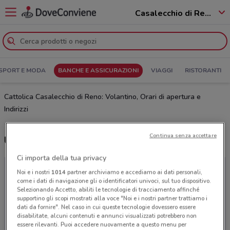
Casalecchio di Reno - 40033
SPORT E MODA
BANCHE E ASSICURAZIONI
VIAGGI
RISTORANTI
Cattolica Casalecchio di Reno: Volantino, Orari di apertura e
Indirizzi
Continua senza accettare
Ultime offerte del volantino Cattolica
Ci importa della tua privacy
Noi e i nostri
1014
partner archiviamo e accediamo ai dati personali,
come i dati di navigazione gli o identificatori univoci, sul tuo dispositivo.
Selezionando Accetto, abiliti le tecnologie di tracciamento affinché
supportino gli scopi mostrati alla voce "Noi e i nostri partner trattiamo i
dati da fornire". Nel caso in cui queste tecnologie dovessero essere
disabilitate, alcuni contenuti e annunci visualizzati potrebbero non
essere rilevanti. Puoi accedere nuovamente a questo menu per