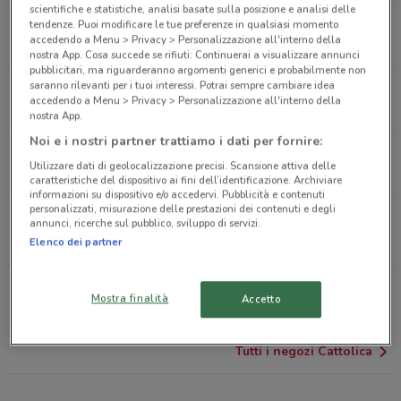
scientifiche e statistiche, analisi basate sulla posizione e analisi delle
Via Francesco Baracca, 22 Casalecchio Di Reno
tendenze. Puoi modificare le tue preferenze in qualsiasi momento
accedendo a Menu > Privacy > Personalizzazione all'interno della
421 m
nostra App. Cosa succede se rifiuti: Continuerai a visualizzare annunci
pubblicitari, ma riguarderanno argomenti generici e probabilmente non
saranno rilevanti per i tuoi interessi. Potrai sempre cambiare idea
Via Sabotino, 29/A Bologna
accedendo a Menu > Privacy > Personalizzazione all'interno della
4.1 km
CHIUSO
nostra App.
Noi e i nostri partner trattiamo i dati per fornire:
Via San Felice, 99 Bologna
Utilizzare dati di geolocalizzazione precisi. Scansione attiva delle
4.9 km
caratteristiche del dispositivo ai fini dell’identificazione. Archiviare
informazioni su dispositivo e/o accedervi. Pubblicità e contenuti
personalizzati, misurazione delle prestazioni dei contenuti e degli
Piazza Di Porta San Mamolo, 4 Bologna
annunci, ricerche sul pubblico, sviluppo di servizi.
5 km
Elenco dei partner
Via Dè Carracci, 67 Bologna
Mostra finalità
Accetto
6.1 km
Tutti i negozi Cattolica