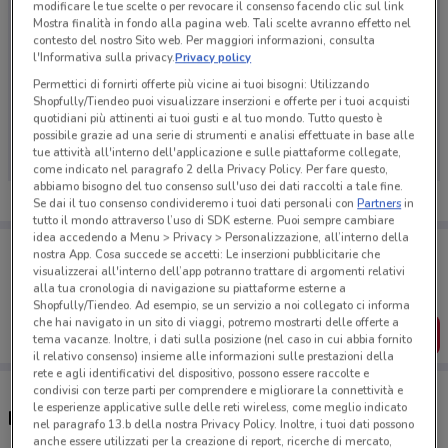
modificare le tue scelte o per revocare il consenso facendo clic sul link
Mostra finalità in fondo alla pagina web. Tali scelte avranno effetto nel
contesto del nostro Sito web. Per maggiori informazioni, consulta
l'Informativa sulla privacy.
Privacy policy
Permettici di fornirti offerte più vicine ai tuoi bisogni: Utilizzando
Shopfully/Tiendeo puoi visualizzare inserzioni e offerte per i tuoi acquisti
Ci dispiace, al momento non abbiamo pubblicato
quotidiani più attinenti ai tuoi gusti e al tuo mondo. Tutto questo è
volantini nella tua zona. Riprova più tardi.
possibile grazie ad una serie di strumenti e analisi effettuate in base alle
tue attività all'interno dell'applicazione e sulle piattaforme collegate,
come indicato nel paragrafo 2 della Privacy Policy. Per fare questo,
abbiamo bisogno del tuo consenso sull'uso dei dati raccolti a tale fine.
Se dai il tuo consenso condivideremo i tuoi dati personali con
Partners
in
tutto il mondo attraverso l’uso di SDK esterne. Puoi sempre cambiare
idea accedendo a Menu > Privacy > Personalizzazione, all’interno della
Porta DoveConviene sempre con te!
nostra App. Cosa succede se accetti: Le inserzioni pubblicitarie che
Puoi trovare le migliori offerte dei negozi vicino a te,
visualizzerai all'interno dell’app potranno trattare di argomenti relativi
salvarle e creare la tua lista del risparmio, comodamente
alla tua cronologia di navigazione su piattaforme esterne a
dal tuo cellulare.
Shopfully/Tiendeo. Ad esempio, se un servizio a noi collegato ci informa
che hai navigato in un sito di viaggi, potremo mostrarti delle offerte a
SCARICA L’APP
tema vacanze. Inoltre, i dati sulla posizione (nel caso in cui abbia fornito
il relativo consenso) insieme alle informazioni sulle prestazioni della
rete e agli identificativi del dispositivo, possono essere raccolte e
condivisi con terze parti per comprendere e migliorare la connettività e
le esperienze applicative sulle delle reti wireless, come meglio indicato
Negozi Cattolica a Casalecchio di Reno
nel paragrafo 13.b della nostra Privacy Policy. Inoltre, i tuoi dati possono
anche essere utilizzati per la creazione di report, ricerche di mercato,