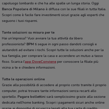
capoluogo lombardo e che ha alle spalle un lunga storia. Oggi
Banca Popolare di Milano
è diffusa con le sue filiali in tutta Italia.
Scopri come è facile fare investimenti sicuri grazie agli esperti che
seguono i tuoi risparmi.
Tante soluzioni su misura per te
Hai un’impresa? Vuoi avviare la tua attività da libero
professionista?
BPM
ti segue in ogni passo dandoti consigli e
aiutandoti ad evitare i rischi. Scopri tutte le soluzioni anche per la
tua famiglia, per comprare la casa e accendere un mutuo a tasso
fisso. Scarica l’
app DoveConviene
per conoscere la filiale più
vicina a te e chiedere informazioni.
Tutte le operazioni online
Grazie alla possibilità di accedere al proprio conto tramite il proprio
computer, potrai trovare tante informazioni senza recarti allo
sportello.
Pagare bollettini
sarà semplicissimo grazie alla sezione
dedicata nell’home banking. Scopri i pagamenti sicuri anche online
grazie ai dispositivi di sicurezza legati alla tua carta di credito.