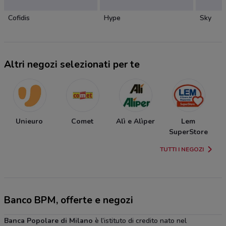
Cofidis
Hype
Sky
Altri negozi selezionati per te
Unieuro
Comet
Alì e Alìper
Lem
C
SuperStore
TUTTI I NEGOZI
Banco BPM, offerte e negozi
Banca Popolare di Milano
è l’istituto di credito nato nel