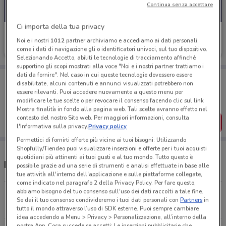
Continua senza accettare
Ci importa della tua privacy
Banco BPM
Noi e i nostri
1012
partner archiviamo e accediamo ai dati personali,
come i dati di navigazione gli o identificatori univoci, sul tuo dispositivo.
Scade il 23/09
91 m
Selezionando Accetto, abiliti le tecnologie di tracciamento affinché
supportino gli scopi mostrati alla voce "Noi e i nostri partner trattiamo i
dati da fornire". Nel caso in cui queste tecnologie dovessero essere
Porta DoveConviene sempre con te!
disabilitate, alcuni contenuti e annunci visualizzati potrebbero non
Puoi trovare le migliori offerte dei negozi vicino a te,
essere rilevanti. Puoi accedere nuovamente a questo menu per
salvarle e creare la tua lista del risparmio, comodamente
modificare le tue scelte o per revocare il consenso facendo clic sul link
dal tuo cellulare.
Mostra finalità in fondo alla pagina web. Tali scelte avranno effetto nel
contesto del nostro Sito web. Per maggiori informazioni, consulta
SCARICA L’APP
l'Informativa sulla privacy.
Privacy policy
Permettici di fornirti offerte più vicine ai tuoi bisogni: Utilizzando
Shopfully/Tiendeo puoi visualizzare inserzioni e offerte per i tuoi acquisti
quotidiani più attinenti ai tuoi gusti e al tuo mondo. Tutto questo è
Negozi Banco BPM a Casalecchio di Reno
possibile grazie ad una serie di strumenti e analisi effettuate in base alle
tue attività all'interno dell'applicazione e sulle piattaforme collegate,
come indicato nel paragrafo 2 della Privacy Policy. Per fare questo,
abbiamo bisogno del tuo consenso sull'uso dei dati raccolti a tale fine.
Via G.marconi, 11 - 13 Casalecchio Di Reno
Se dai il tuo consenso condivideremo i tuoi dati personali con
Partners
in
91 m
CHIUSO
tutto il mondo attraverso l’uso di SDK esterne. Puoi sempre cambiare
idea accedendo a Menu > Privacy > Personalizzazione, all’interno della
nostra App. Cosa succede se accetti: Le inserzioni pubblicitarie che