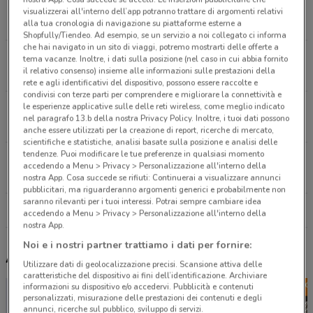
Via Del Lavoro, 4 Casalecchio Di Reno
visualizzerai all'interno dell’app potranno trattare di argomenti relativi
827 m
CHIUSO
alla tua cronologia di navigazione su piattaforme esterne a
Shopfully/Tiendeo. Ad esempio, se un servizio a noi collegato ci informa
che hai navigato in un sito di viaggi, potremo mostrarti delle offerte a
Via Emilia Ponente, 207 Bologna
tema vacanze. Inoltre, i dati sulla posizione (nel caso in cui abbia fornito
il relativo consenso) insieme alle informazioni sulle prestazioni della
3.8 km
CHIUSO
rete e agli identificativi del dispositivo, possono essere raccolte e
condivisi con terze parti per comprendere e migliorare la connettività e
le esperienze applicative sulle delle reti wireless, come meglio indicato
Via Guerrini, 2 Bologna
nel paragrafo 13.b della nostra Privacy Policy. Inoltre, i tuoi dati possono
4 km
CHIUSO
anche essere utilizzati per la creazione di report, ricerche di mercato,
scientifiche e statistiche, analisi basate sulla posizione e analisi delle
tendenze. Puoi modificare le tue preferenze in qualsiasi momento
Via Risorgimento, 188-190 Zola Predosa
accedendo a Menu > Privacy > Personalizzazione all'interno della
4.2 km
CHIUSO
nostra App. Cosa succede se rifiuti: Continuerai a visualizzare annunci
pubblicitari, ma riguarderanno argomenti generici e probabilmente non
saranno rilevanti per i tuoi interessi. Potrai sempre cambiare idea
Tutti i negozi Banco BPM
accedendo a Menu > Privacy > Personalizzazione all'interno della
nostra App.
Noi e i nostri partner trattiamo i dati per fornire:
Altri volantini nelle vicinanze
Utilizzare dati di geolocalizzazione precisi. Scansione attiva delle
caratteristiche del dispositivo ai fini dell’identificazione. Archiviare
informazioni su dispositivo e/o accedervi. Pubblicità e contenuti
personalizzati, misurazione delle prestazioni dei contenuti e degli
annunci, ricerche sul pubblico, sviluppo di servizi.