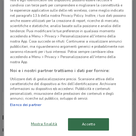
rete e agli identificativi del dispositivo, possono essere raccolte e
condivisi con terze parti per comprendere e migliorare la connettività e
le esperienze applicative sulle delle reti wireless, come meglio indicato
nel paragrafo 13.b della nostra Privacy Policy. Inoltre, i tuoi dati possono
anche essere utilizzati per la creazione di report, ricerche di mercato,
scientifiche e statistiche, analisi basate sulla posizione e analisi delle
tendenze. Puoi modificare le tue preferenze in qualsiasi momento
accedendo a Menu > Privacy > Personalizzazione all'interno della
nostra App. Cosa succede se rifiuti: Continuerai a visualizzare annunci
pubblicitari, ma riguarderanno argomenti generici e probabilmente non
saranno rilevanti per i tuoi interessi. Potrai sempre cambiare idea
accedendo a Menu > Privacy > Personalizzazione all'interno della
nostra App.
Noi e i nostri partner trattiamo i dati per fornire:
Non ci sono negozi nelle vicinanze
Utilizzare dati di geolocalizzazione precisi. Scansione attiva delle
caratteristiche del dispositivo ai fini dell’identificazione. Archiviare
informazioni su dispositivo e/o accedervi. Pubblicità e contenuti
personalizzati, misurazione delle prestazioni dei contenuti e degli
annunci, ricerche sul pubblico, sviluppo di servizi.
Elenco dei partner
Eletto Prodotto Dell'Anno, offerte e negozi
Mostra finalità
Accetto
Eletto Prodotto Dell'Anno
è il più importante premio