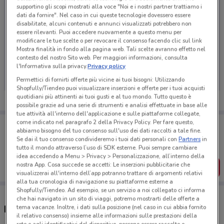
supportino gli scopi mostrati alla voce "Noi e i nostri partner trattiamo i
dati da fornire". Nel caso in cui queste tecnologie dovessero essere
disabilitate, alcuni contenuti e annunci visualizzati potrebbero non
essere rilevanti. Puoi accedere nuovamente a questo menu per
modificare le tue scelte o per revocare il consenso facendo clic sul link
Mostra finalità in fondo alla pagina web. Tali scelte avranno effetto nel
Ci dispiace, al momento non abbiamo pubblicato
contesto del nostro Sito web. Per maggiori informazioni, consulta
volantini nella tua zona. Riprova più tardi.
l'Informativa sulla privacy.
Privacy policy
Permettici di fornirti offerte più vicine ai tuoi bisogni: Utilizzando
Shopfully/Tiendeo puoi visualizzare inserzioni e offerte per i tuoi acquisti
quotidiani più attinenti ai tuoi gusti e al tuo mondo. Tutto questo è
possibile grazie ad una serie di strumenti e analisi effettuate in base alle
tue attività all'interno dell'applicazione e sulle piattaforme collegate,
come indicato nel paragrafo 2 della Privacy Policy. Per fare questo,
Porta DoveConviene sempre con te!
abbiamo bisogno del tuo consenso sull'uso dei dati raccolti a tale fine.
Puoi trovare le migliori offerte dei negozi vicino a te,
Se dai il tuo consenso condivideremo i tuoi dati personali con
Partners
in
salvarle e creare la tua lista del risparmio, comodamente
tutto il mondo attraverso l’uso di SDK esterne. Puoi sempre cambiare
dal tuo cellulare.
idea accedendo a Menu > Privacy > Personalizzazione, all’interno della
nostra App. Cosa succede se accetti: Le inserzioni pubblicitarie che
SCARICA L’APP
visualizzerai all'interno dell’app potranno trattare di argomenti relativi
alla tua cronologia di navigazione su piattaforme esterne a
Shopfully/Tiendeo. Ad esempio, se un servizio a noi collegato ci informa
che hai navigato in un sito di viaggi, potremo mostrarti delle offerte a
tema vacanze. Inoltre, i dati sulla posizione (nel caso in cui abbia fornito
Negozi Eletto Prodotto Dell'Anno a Cantù
il relativo consenso) insieme alle informazioni sulle prestazioni della