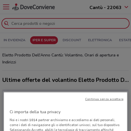
Cantù - 22063
IN EVIDENZA
IPER E SUPER
DISCOUNT
ELETTRONICA
ESTAT
Eletto Prodotto Dell'Anno Cantù: Volantino, Orari di apertura e
Indirizzi
Ultime offerte del volantino Eletto Prodotto Dell'Anno
Continua senza accettare
Ci importa della tua privacy
Noi e i nostri
1014
partner archiviamo e accediamo ai dati personali,
come i dati di navigazione gli o identificatori univoci, sul tuo dispositivo.
Selezionando Accetto, abiliti le tecnologie di tracciamento affinché