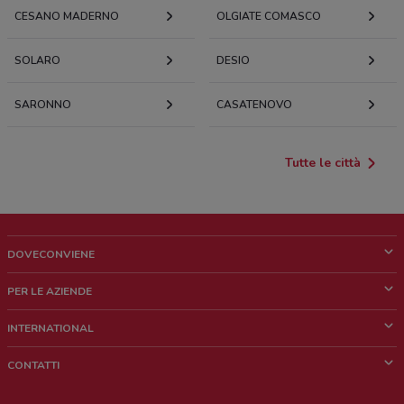
CESANO MADERNO
OLGIATE COMASCO
SOLARO
DESIO
SARONNO
CASATENOVO
Tutte le città
DOVECONVIENE
Cos'è DoveConviene
PER LE AZIENDE
Chi siamo
Cosa facciamo
INTERNATIONAL
News e media
Richieste commerciali e marketing
Brazil
CONTATTI
Lavora con noi
Mexico
Segnalazione punto vendita