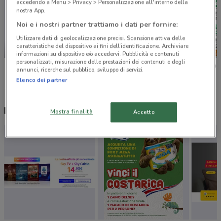
accedendo a Menu > Privacy > Personalizzazione all'interno della
nostra App.
Noi e i nostri partner trattiamo i dati per fornire:
Utilizzare dati di geolocalizzazione precisi. Scansione attiva delle
caratteristiche del dispositivo ai fini dell’identificazione. Archiviare
-3 GIORNI
informazioni su dispositivo e/o accedervi. Pubblicità e contenuti
personalizzati, misurazione delle prestazioni dei contenuti e degli
Unieuro
Bennet
Iper La 
annunci, ricerche sul pubblico, sviluppo di servizi.
Elenco dei partner
Nuovi prodotti da provare
Mostra finalità
Accetto