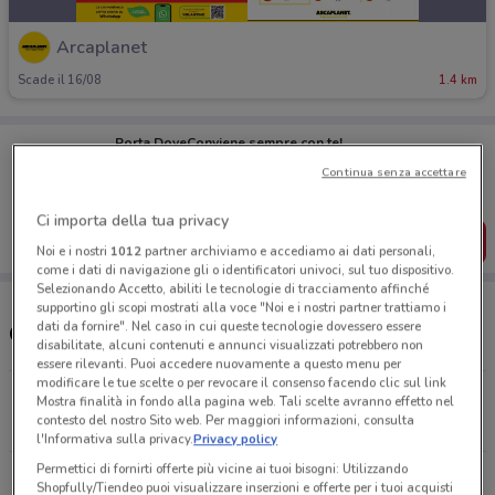
Arcaplanet
Scade il 16/08
1.4 km
Porta DoveConviene sempre con te!
Puoi trovare le migliori offerte dei negozi vicino a te,
Continua senza accettare
salvarle e creare la tua lista del risparmio, comodamente
dal tuo cellulare.
Ci importa della tua privacy
SCARICA L’APP
Noi e i nostri
1012
partner archiviamo e accediamo ai dati personali,
come i dati di navigazione gli o identificatori univoci, sul tuo dispositivo.
Selezionando Accetto, abiliti le tecnologie di tracciamento affinché
supportino gli scopi mostrati alla voce "Noi e i nostri partner trattiamo i
dati da fornire". Nel caso in cui queste tecnologie dovessero essere
Orari e Negozi Arcaplanet
disabilitate, alcuni contenuti e annunci visualizzati potrebbero non
essere rilevanti. Puoi accedere nuovamente a questo menu per
modificare le tue scelte o per revocare il consenso facendo clic sul link
Via Per Alzate 30 Angolo Via Mentana Cantù
Mostra finalità in fondo alla pagina web. Tali scelte avranno effetto nel
contesto del nostro Sito web. Per maggiori informazioni, consulta
1.4 km
CHIUSO
l'Informativa sulla privacy.
Privacy policy
Permettici di fornirti offerte più vicine ai tuoi bisogni: Utilizzando
Strada Statale, 35 Vertemate Con Minoprio
Shopfully/Tiendeo puoi visualizzare inserzioni e offerte per i tuoi acquisti