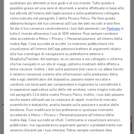
5 km
CHIUSO
quotidiani più attinenti ai tuoi gusti e al tuo mondo. Tutto questo è
possibile grazie ad una serie di strumenti e analisi effettuate in base alle
tue attività all'interno dell'applicazione e sulle piattaforme collegate,
Via Nazionale Dei Giovi 290 Lentate Sul Seveso
come indicato nel paragrafo 2 della Privacy Policy. Per fare questo,
abbiamo bisogno del tuo consenso sull'uso dei dati raccolti a tale fine.
5.6 km
APERTO
Se dai il tuo consenso condivideremo i tuoi dati personali con
Partners
in
tutto il mondo attraverso l’uso di SDK esterne. Puoi sempre cambiare
idea accedendo a Menu > Privacy > Personalizzazione, all’interno della
Via Provinciale, 69 Tavernerio
nostra App. Cosa succede se accetti: Le inserzioni pubblicitarie che
6.3 km
APERTO
visualizzerai all'interno dell’app potranno trattare di argomenti relativi
alla tua cronologia di navigazione su piattaforme esterne a
Shopfully/Tiendeo. Ad esempio, se un servizio a noi collegato ci informa
Via Marconi 35 Arosio
che hai navigato in un sito di viaggi, potremo mostrarti delle offerte a
6.5 km
APERTO
tema vacanze. Inoltre, i dati sulla posizione (nel caso in cui abbia fornito
il relativo consenso) insieme alle informazioni sulle prestazioni della
rete e agli identificativi del dispositivo, possono essere raccolte e
Tutti i negozi Arcaplanet
condivisi con terze parti per comprendere e migliorare la connettività e
le esperienze applicative sulle delle reti wireless, come meglio indicato
nel paragrafo 13.b della nostra Privacy Policy. Inoltre, i tuoi dati possono
anche essere utilizzati per la creazione di report, ricerche di mercato,
Altri volantini nelle vicinanze
scientifiche e statistiche, analisi basate sulla posizione e analisi delle
tendenze. Puoi modificare le tue preferenze in qualsiasi momento
accedendo a Menu > Privacy > Personalizzazione all'interno della
nostra App. Cosa succede se rifiuti: Continuerai a visualizzare annunci
pubblicitari, ma riguarderanno argomenti generici e probabilmente non
saranno rilevanti per i tuoi interessi. Potrai sempre cambiare idea