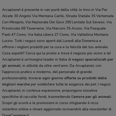
Arcaplanet è presente in vari punti della città: lo trovi in Via Per
Alzate 30 Angolo Via Mentana Cantù, Strada Statale 35 Vertemate
Con Minoprio, Via Nazionale Dei Giovi 290 Lentate Sul Seveso, Via
Provinciale 69 Tavernerio, Via Marconi 35 Arosio, Via Pasquale
Paoli 47 Como, Via Italia Libera 27 Como, Via Valtellina Montano
Lucino. Tutti i negozi sono aperti dal Lunedì alla Domenica e
offrono i migliori prodotti per la cura e la felicità del tuo animale.
Cosa aspetti? Cerca qui la promo e trova il negozio più vicino a te!
Arcaplanet è un’insegna leader in Italia di
negozi specializzati per
gli animali
, in attività da oltre vent’anni. Da Arcaplanet, con
l'approccio pratico e moderno, del personale di grande
professionalità, troverai
ogni giorno offerte su prodotti delle
migliori marche
per soddisfare tutte le esigenze dei pet. I negozi
Arcaplanet, in continua espansione, propongono iniziative
specifiche di raccolte fondi, trasmettendo
l’amore per gli animali
.
Scopri gli sconti e le promozioni in corso sfogliando il ricco
volantino online e rimani aggiornato iscrivendoti alla newsletter di
DoveConviene.it.