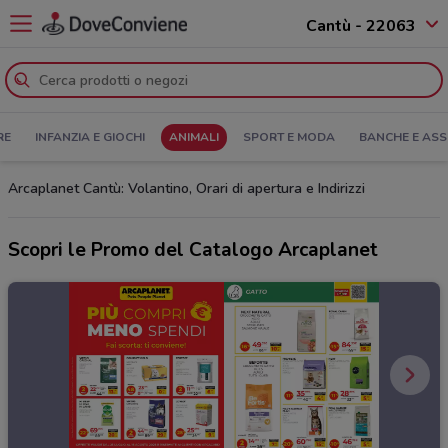
Cantù - 22063
RE
INFANZIA E GIOCHI
ANIMALI
SPORT E MODA
BANCHE E ASS
Arcaplanet Cantù: Volantino, Orari di apertura e Indirizzi
Scopri le Promo del Catalogo Arcaplanet