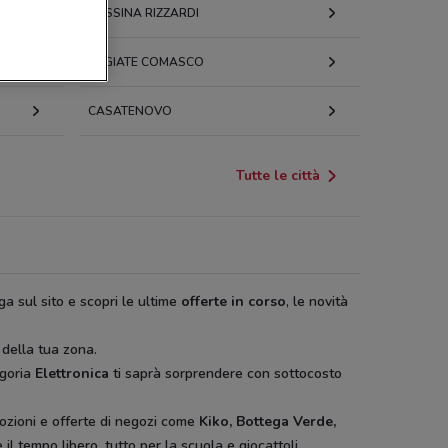
CASSINA RIZZARDI
OLGIATE COMASCO
CASATENOVO
Tutte le città
ga sul sito e scopri le ultime
offerte in corso
, le novità
 della tua zona.
egoria
Elettronica
ti saprà sorprendere con sottocosto
ozioni e offerte di negozi come
Kiko, Bottega Verde,
il tempo libero, tutto per la scuola e giocattoli.