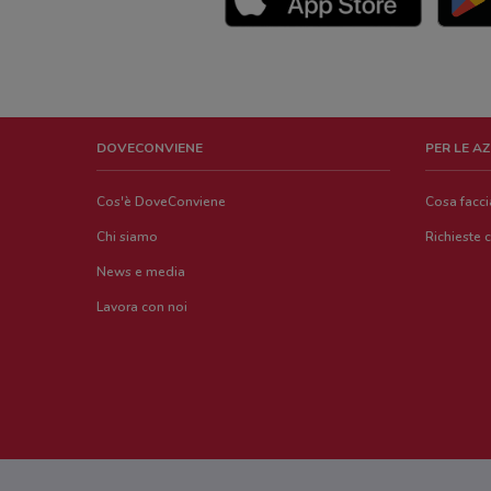
DOVECONVIENE
PER LE A
Cos'è DoveConviene
Cosa facc
Chi siamo
Richieste 
News e media
Lavora con noi