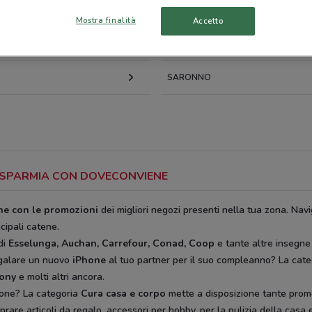
 SUL SEVESO
GIUSSANO
Mostra finalità
Accetto
O
CESANO MADERNO
SARONNO
 RISPARMIA CON DOVECONVIENE
ine con le promozioni
dei migliori negozi presenti nella tua zona. Navi
ncipali catene.
di
Esselunga, Auchan, Carrefour, Conad, Coop
e tante altre insegne
egalare un nuovo
iPhone
al tuo partner per il suo compleanno? La cat
rony
e molti altri ancora.
ione? La categoria
Cura casa e corpo
mette a disposizione tante prom
rare articoli da regalo, accessori per hobby, per la pulizia della casa e 