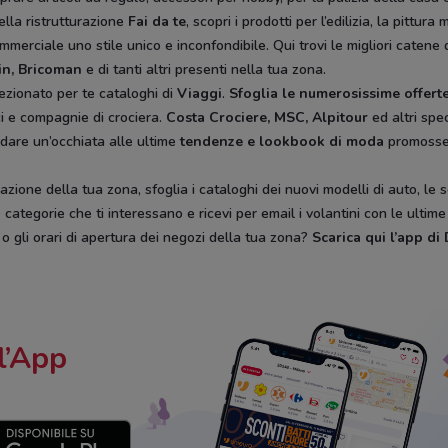
ella ristrutturazione
Fai da te
, scopri i prodotti per l’edilizia, la pitt
mmerciale uno stile unico e inconfondibile. Qui trovi le migliori catene 
in, Bricoman
e di tanti altri presenti nella tua zona.
ezionato per te cataloghi di
Viaggi
.
Sfoglia le numerosissime offerte
ici e compagnie di crociera.
Costa Crociere, MSC, Alpitour
ed altri spec
 dare un’occhiata alle ultime
tendenze e lookbook di moda
promoss
zione della tua zona, sfoglia i cataloghi dei nuovi modelli di auto, le 
categorie che ti interessano e ricevi per email i volantini con le ultim
, o gli orari di apertura dei negozi della tua zona?
Scarica qui l’app d
l’App