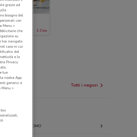
bile grazie ad
sulle
amo bisogno del
Ferrarelle
 personali con
o a Menu >
ade il 16/08
3.3 km
bblicitarie che
vigazione su
e hai navigato
(nel caso in cui
ificativi del
ettività e le
stra Privacy
cato,
e tue
la nostra App.
nti generici e
Tutti i negozi
 a Menu >
fini
sonalizzati,
zi.
LIPOMO