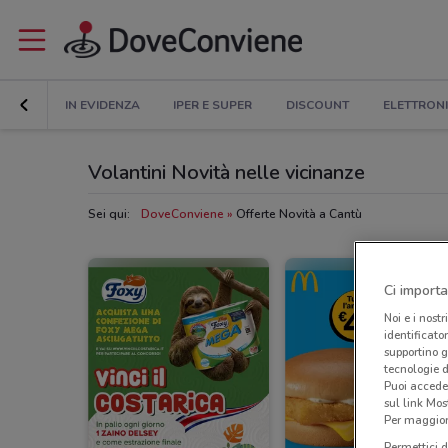
IN EVIDENZA
IPER E SUPER
DISCOUNT
ELETTRON
Volantini Novità nelle vicinanze
Sei qui:
DoveConviene
Offerte Novità a Cantù
Ci importa
Noi e i nostr
identificato
supportino g
tecnologie d
Puoi accede
sul link Mos
Per maggiori
Permettici d