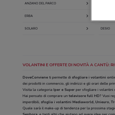
ANZANO DEL PARCO
LENTATE
ERBA
SEREGN
SOLARO
DESIO
VOLANTINI E OFFERTE DI NOVITÀ A CANTÙ:
DoveConviene
ti permette di
sfogliare i volantini onl
dei prodotti in commercio, gli indirizzi e gli orari delle pri
Visita la categoria
Iper e Super
per sfogliare i volantini 
Hai pensato di comprare un
televisore full HD
? Vuoi r
imperdibili,
sfoglia i volantini
Mediaworld, Unieuro, T
Quale sarà il make-up di tendenza per la prossima stag
Sephora,
e tanti altri che aiutano ad avere idee
per comp