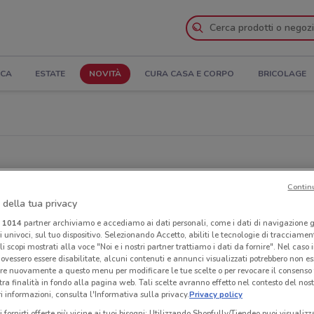
ICA
ESTATE
NOVITÀ
CURA CASA E CORPO
BRICOLAGE
Contin
 della tua privacy
i
1014
partner archiviamo e accediamo ai dati personali, come i dati di navigazione g
ri univoci, sul tuo dispositivo. Selezionando Accetto, abiliti le tecnologie di tracciame
li scopi mostrati alla voce "Noi e i nostri partner trattiamo i dati da fornire". Nel caso 
ovessero essere disabilitate, alcuni contenuti e annunci visualizzati potrebbero non ess
re nuovamente a questo menu per modificare le tue scelte o per revocare il consenso
tra finalità in fondo alla pagina web. Tali scelte avranno effetto nel contesto del nost
 informazioni, consulta l'Informativa sulla privacy.
Privacy policy
i fornirti offerte più vicine ai tuoi bisogni: Utilizzando Shopfully/Tiendeo puoi visualizz