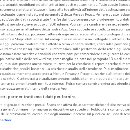
i tuoi acquisti quotidiani più attinenti ai tuoi gusti e al tuo mondo. Tutto questo è possi
O
-1 GIORNO
-1 GIORNO
 strumenti e analisi effettuate in base alle tue attività all'interno dell'applicazione e 
collegate, come indicato nel paragrafo 2 della Privacy Policy. Per fare questo, abbi
McDonald's
McDonald's
 sull'uso dei dati raccolti a tale fine. Se dai il tuo consenso condivideremo i tuoi dati
tutto il mondo attraverso l’uso di SDK esterne. Puoi sempre cambiare idea accedend
km
Scade domani
2.2 km
Scade domani
2.2 km
Sc
rsonalizzazione, all’interno della nostra App. Cosa succede se accetti: Le inserzioni pu
i all'interno dell’app potranno trattare di argomenti relativi alla tua cronologia di na
esterne a Shopfully/Tiendeo. Ad esempio, se un servizio a noi collegato ci informa ch
i viaggi, potremo mostrarti delle offerte a tema vacanze. Inoltre, i dati sulla posizione 
o il relativo consenso) insieme alle informazioni sulle prestazioni della rete e agli ident
 possono essere raccolte e condivisi con terze parti per comprendere e migliorare la conn
pplicative sulle delle reti wireless, come meglio indicato nel paragrafo 13.b della no
ORBONE
re, i tuoi dati possono anche essere utilizzati per la creazione di report, ricerche di mer
 e statistiche, analisi basate sulla posizione e analisi delle tendenze. Puoi modificare l
in qualsiasi momento accedendo a Menu > Privacy > Personalizzazione all'interno del
 se rifiuti: Continuerai a visualizzare annunci pubblicitari, ma riguarderanno argome
te non saranno rilevanti per i tuoi interessi. Potrai sempre cambiare idea accedendo
rsonalizzazione all'interno della nostra App.
stri partner trattiamo i dati per fornire:
ti di geolocalizzazione precisi. Scansione attiva delle caratteristiche del dispositivo ai 
icazione. Archiviare informazioni su dispositivo e/o accedervi. Pubblicità e contenuti per
delle prestazioni dei contenuti e degli annunci, ricerche sul pubblico, sviluppo di servi
TE CON MINOPRIO
MARIANO COMENSE
partner