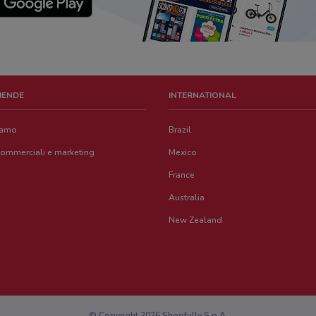
ZIENDE
INTERNATIONAL
iamo
Brazil
commerciali e marketing
Mexico
France
Australia
New Zealand
© Copyright 2026 Shopfully S.p.A.