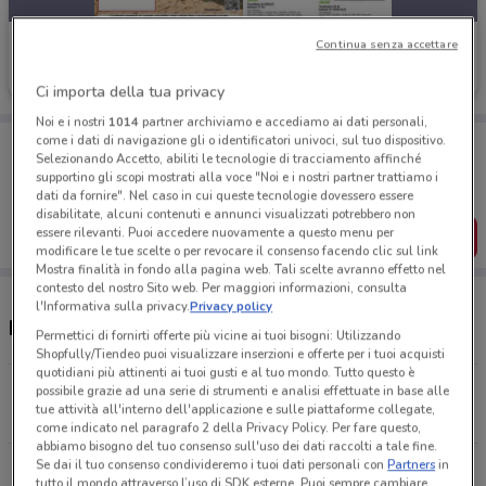
Wellcome
Continua senza accettare
Scade il 31/08
1.2 km
Ci importa della tua privacy
Noi e i nostri
1014
partner archiviamo e accediamo ai dati personali,
Porta DoveConviene sempre con te!
come i dati di navigazione gli o identificatori univoci, sul tuo dispositivo.
Selezionando Accetto, abiliti le tecnologie di tracciamento affinché
Puoi trovare le migliori offerte dei negozi vicino a te,
supportino gli scopi mostrati alla voce "Noi e i nostri partner trattiamo i
salvarle e creare la tua lista del risparmio, comodamente
dati da fornire". Nel caso in cui queste tecnologie dovessero essere
dal tuo cellulare.
disabilitate, alcuni contenuti e annunci visualizzati potrebbero non
essere rilevanti. Puoi accedere nuovamente a questo menu per
SCARICA L’APP
modificare le tue scelte o per revocare il consenso facendo clic sul link
Mostra finalità in fondo alla pagina web. Tali scelte avranno effetto nel
contesto del nostro Sito web. Per maggiori informazioni, consulta
l'Informativa sulla privacy.
Privacy policy
Negozi Wellcome a Campi Bisenzio
Permettici di fornirti offerte più vicine ai tuoi bisogni: Utilizzando
Shopfully/Tiendeo puoi visualizzare inserzioni e offerte per i tuoi acquisti
quotidiani più attinenti ai tuoi gusti e al tuo mondo. Tutto questo è
Via Vittorio Veneto, 32B Campi Bisenzio
possibile grazie ad una serie di strumenti e analisi effettuate in base alle
tue attività all'interno dell'applicazione e sulle piattaforme collegate,
1.2 km
APERTO
come indicato nel paragrafo 2 della Privacy Policy. Per fare questo,
abbiamo bisogno del tuo consenso sull'uso dei dati raccolti a tale fine.
Se dai il tuo consenso condivideremo i tuoi dati personali con
Partners
in
Via Dora Baltea, 26 Prato
tutto il mondo attraverso l’uso di SDK esterne. Puoi sempre cambiare