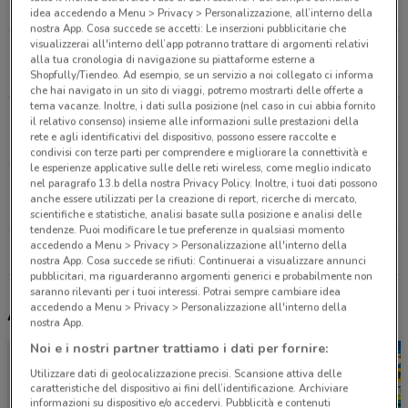
7.7 km
APERTO
idea accedendo a Menu > Privacy > Personalizzazione, all’interno della
nostra App. Cosa succede se accetti: Le inserzioni pubblicitarie che
visualizzerai all'interno dell’app potranno trattare di argomenti relativi
Via Giardino Della Bizzarria, 19 Firenze
alla tua cronologia di navigazione su piattaforme esterne a
8.2 km
CHIUSO
Shopfully/Tiendeo. Ad esempio, se un servizio a noi collegato ci informa
che hai navigato in un sito di viaggi, potremo mostrarti delle offerte a
tema vacanze. Inoltre, i dati sulla posizione (nel caso in cui abbia fornito
Via Giovan Filippo Mariti 19-21r Firenze
il relativo consenso) insieme alle informazioni sulle prestazioni della
rete e agli identificativi del dispositivo, possono essere raccolte e
9.6 km
condivisi con terze parti per comprendere e migliorare la connettività e
le esperienze applicative sulle delle reti wireless, come meglio indicato
nel paragrafo 13.b della nostra Privacy Policy. Inoltre, i tuoi dati possono
Via Antonio Gramsci, 8/10R Firenze
anche essere utilizzati per la creazione di report, ricerche di mercato,
13.2 km
CHIUSO
scientifiche e statistiche, analisi basate sulla posizione e analisi delle
tendenze. Puoi modificare le tue preferenze in qualsiasi momento
accedendo a Menu > Privacy > Personalizzazione all'interno della
Tutti i negozi Wellcome
nostra App. Cosa succede se rifiuti: Continuerai a visualizzare annunci
pubblicitari, ma riguarderanno argomenti generici e probabilmente non
saranno rilevanti per i tuoi interessi. Potrai sempre cambiare idea
accedendo a Menu > Privacy > Personalizzazione all'interno della
Altri volantini nelle vicinanze
nostra App.
Noi e i nostri partner trattiamo i dati per fornire:
Utilizzare dati di geolocalizzazione precisi. Scansione attiva delle
caratteristiche del dispositivo ai fini dell’identificazione. Archiviare
informazioni su dispositivo e/o accedervi. Pubblicità e contenuti