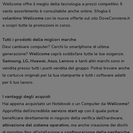
Wellcome offre il meglio della tecnologia a prezzi competitivi. Il
vasto assortimento è consultabile anche online. Sfoglia il
volantino Wellcome
con le nuove offerte sul sito DoveConviene.it
e scopri tutte le promozioni in corso.
Tutti i prodotti delle migliori marche
Devi cambiare computer? Cerchi lo smartphone di ultima
generazione?
Wellcome
saprà soddisfare tutte le tue esigenze.
Samsung, LG, Huawei, Asus, Lenovo
e tanti altri marchi sono in
vendita presso tutti i punti vendita del gruppo. Potrai trovare anche
le cartucce originali per la tua stampante e tutti i software adatti
per il tuo lavoro.
I vantaggi degli acquisti
Hai appena acquistato un Notebook o un Computer da
Wellcome
?
Approfitta dell’incredibile
servizio start up
con il quale potrai
beneficiare direttamente in negozio della verifica dell’hardware,
attivazione del sistema operativo
, ma anche creazione dei dischi
di ripristino fino all’istallazione e
configurazione delle periferiche
.