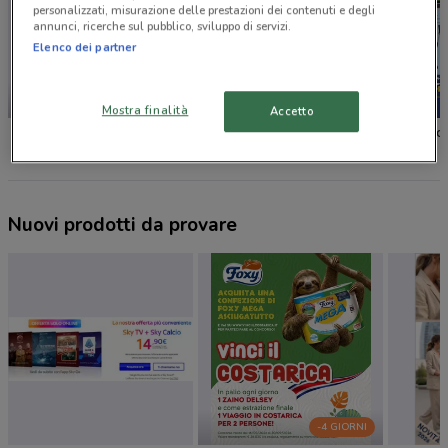
personalizzati, misurazione delle prestazioni dei contenuti e degli
annunci, ricerche sul pubblico, sviluppo di servizi.
Elenco dei partner
SCADE OGGI
Mostra finalità
Accetto
Unieuro
Comet
Euronic
Nuovi prodotti da provare
-4 GIORNI