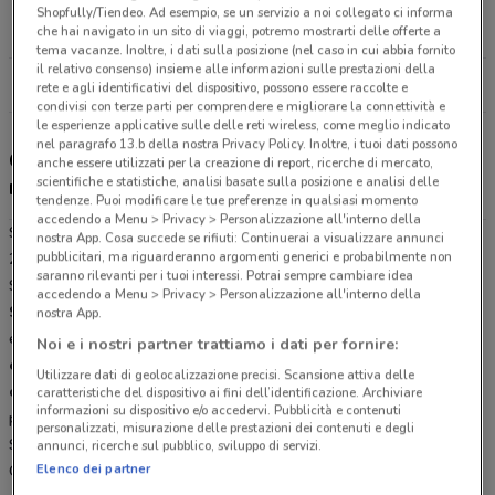
Via Fiorentina, 288 Pistoia
Shopfully/Tiendeo. Ad esempio, se un servizio a noi collegato ci informa
18.6 km
CHIUSO
che hai navigato in un sito di viaggi, potremo mostrarti delle offerte a
tema vacanze. Inoltre, i dati sulla posizione (nel caso in cui abbia fornito
il relativo consenso) insieme alle informazioni sulle prestazioni della
Tutti i negozi Sinergy
rete e agli identificativi del dispositivo, possono essere raccolte e
condivisi con terze parti per comprendere e migliorare la connettività e
le esperienze applicative sulle delle reti wireless, come meglio indicato
nel paragrafo 13.b della nostra Privacy Policy. Inoltre, i tuoi dati possono
Gli sconti del nuovo volantino Unieuro e i
anche essere utilizzati per la creazione di report, ricerche di mercato,
scientifiche e statistiche, analisi basate sulla posizione e analisi delle
negozi
tendenze. Puoi modificare le tue preferenze in qualsiasi momento
accedendo a Menu > Privacy > Personalizzazione all'interno della
Sinergy è presente in vari punti della città: lo trovi in Via Fiorentina
nostra App. Cosa succede se rifiuti: Continuerai a visualizzare annunci
pubblicitari, ma riguarderanno argomenti generici e probabilmente non
288 Pistoia. Tutti i negozi sono aperti tutti i giorni dal Lunedì alla
saranno rilevanti per i tuoi interessi. Potrai sempre cambiare idea
Sabato e offrono i migliori prodotti per la tua spesa.
accedendo a Menu > Privacy > Personalizzazione all'interno della
Sinergy
è la catena di negozi specializzati nella vendita di
nostra App.
elettrodomestici e computer, telefonia e tablet, la
massima
Noi e i nostri partner trattiamo i dati per fornire:
espressione dell'affiliazione nel settore dell'elettronica di
Utilizzare dati di geolocalizzazione precisi. Scansione attiva delle
consumo
. Le ultime novità tecnologiche a prezzi competitivi, tutti i
caratteristiche del dispositivo ai fini dell’identificazione. Archiviare
informazioni su dispositivo e/o accedervi. Pubblicità e contenuti
prodotti delle migliori marche sono in vendita presso i punti vendita
personalizzati, misurazione delle prestazioni dei contenuti e degli
Sinergy a Campi Bisenzio.
annunci, ricerche sul pubblico, sviluppo di servizi.
Elenco dei partner
Questa catena italiana specializzata nel settore dell'elettronica di