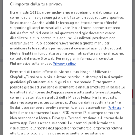
Ci importa della tua privacy
Noi e i nostri
1012
partner archiviamo e accediamo ai dati personali,
come i dati di navigazione gli o identificatori univoci, sul tuo dispositivo.
Selezionando Accetto, abiliti le tecnologie di tracciamento affinché
Ci dispiace, al momento non abbiamo pubblicato
supportino gli scopi mostrati alla voce "Noi e i nostri partner trattiamo i
volantini nella tua zona. Riprova più tardi.
dati da fornire". Nel caso in cui queste tecnologie dovessero essere
disabilitate, alcuni contenuti e annunci visualizzati potrebbero non
essere rilevanti. Puoi accedere nuovamente a questo menu per
modificare le tue scelte o per revocare il consenso facendo clic sul link
Mostra finalità in fondo alla pagina web. Tali scelte avranno effetto nel
contesto del nostro Sito web. Per maggiori informazioni, consulta
l'Informativa sulla privacy.
Privacy policy
Porta DoveConviene sempre con te!
Permettici di fornirti offerte più vicine ai tuoi bisogni: Utilizzando
Puoi trovare le migliori offerte dei negozi vicino a te,
Shopfully/Tiendeo puoi visualizzare inserzioni e offerte per i tuoi acquisti
salvarle e creare la tua lista del risparmio, comodamente
quotidiani più attinenti ai tuoi gusti e al tuo mondo. Tutto questo è
dal tuo cellulare.
possibile grazie ad una serie di strumenti e analisi effettuate in base alle
tue attività all'interno dell'applicazione e sulle piattaforme collegate,
SCARICA L’APP
come indicato nel paragrafo 2 della Privacy Policy. Per fare questo,
abbiamo bisogno del tuo consenso sull'uso dei dati raccolti a tale fine.
Se dai il tuo consenso condivideremo i tuoi dati personali con
Partners
in
tutto il mondo attraverso l’uso di SDK esterne. Puoi sempre cambiare
Orari e Negozi Sinergy
idea accedendo a Menu > Privacy > Personalizzazione, all’interno della
nostra App. Cosa succede se accetti: Le inserzioni pubblicitarie che
visualizzerai all'interno dell’app potranno trattare di argomenti relativi
alla tua cronologia di navigazione su piattaforme esterne a