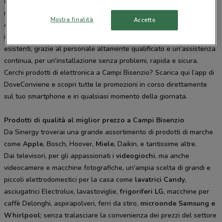
consumo è sinonimo di affidabilità e
qualità del servizio
a prezzi
molto convenienti. Sinergy segue
l'installazione dei tuoi
Mostra finalità
Accetto
elettrodomestici
più complessi con lavori di adattamento e
interventi su impianti gas, modificando gli impianti domestici
esistenti, grazie al personale altamente qualificato e un’assistenza
continua, per un'installazione senza problemi, rapida e sicura.
Cerchi prodotti di elettronica a Campi Bisenzio? Scarica qui l’app di
DoveConviene e scopri tutte le promozioni in corso direttamente
sul tuo smartphone e in qualsiasi momento della giornata.
Prodotti di qualità al miglior prezzo a Campi Bisenzio
Da Sinergy troverai una grande assortimento di prodotti di marche
come
Apple
, Bosch, Hoover,
Miele
, Daikin, e tantissime altre.
Dai televisori, per gli appassionati i
videogiochi
, ma anche
videocamere e macchine fotografiche, un'ampia scelta di grandi e
piccoli elettrodomestici per la casa come
lavatrici Candy
,
asciugatrici Electrolux, lavastoviglie,
frigoriferi LG
, macchine per
caffè Delonghi, aspirapolveri, ferri da stiro,
microonde Samsung e
Whirlpool
; senza tralasciare la convenienza dei prezzi del settore