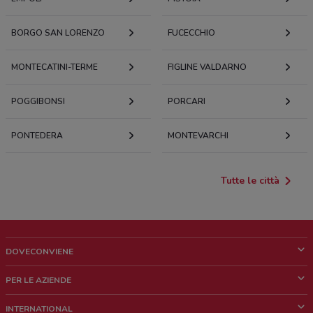
BORGO SAN LORENZO
FUCECCHIO
MONTECATINI-TERME
FIGLINE VALDARNO
POGGIBONSI
PORCARI
PONTEDERA
MONTEVARCHI
Tutte le città
DOVECONVIENE
Cos'è DoveConviene
PER LE AZIENDE
Chi siamo
Cosa facciamo
INTERNATIONAL