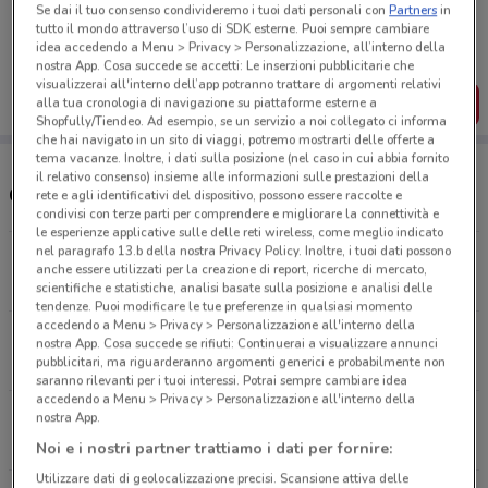
Porta DoveConviene sempre con te!
Se dai il tuo consenso condivideremo i tuoi dati personali con
Partners
in
Puoi trovare le migliori offerte dei negozi vicino a te,
tutto il mondo attraverso l’uso di SDK esterne. Puoi sempre cambiare
salvarle e creare la tua lista del risparmio, comodamente
idea accedendo a Menu > Privacy > Personalizzazione, all’interno della
dal tuo cellulare.
nostra App. Cosa succede se accetti: Le inserzioni pubblicitarie che
visualizzerai all'interno dell’app potranno trattare di argomenti relativi
SCARICA L’APP
alla tua cronologia di navigazione su piattaforme esterne a
Shopfully/Tiendeo. Ad esempio, se un servizio a noi collegato ci informa
che hai navigato in un sito di viaggi, potremo mostrarti delle offerte a
tema vacanze. Inoltre, i dati sulla posizione (nel caso in cui abbia fornito
il relativo consenso) insieme alle informazioni sulle prestazioni della
Orari e negozi Media World
rete e agli identificativi del dispositivo, possono essere raccolte e
condivisi con terze parti per comprendere e migliorare la connettività e
le esperienze applicative sulle delle reti wireless, come meglio indicato
nel paragrafo 13.b della nostra Privacy Policy. Inoltre, i tuoi dati possono
Via San Quirico, 165 Campi Bisenzio
anche essere utilizzati per la creazione di report, ricerche di mercato,
2.8 km
CHIUSO
scientifiche e statistiche, analisi basate sulla posizione e analisi delle
tendenze. Puoi modificare le tue preferenze in qualsiasi momento
accedendo a Menu > Privacy > Personalizzazione all'interno della
Viuzzo Delle Case Nuove, 9/12 Firenze
nostra App. Cosa succede se rifiuti: Continuerai a visualizzare annunci
8.9 km
CHIUSO
pubblicitari, ma riguarderanno argomenti generici e probabilmente non
saranno rilevanti per i tuoi interessi. Potrai sempre cambiare idea
accedendo a Menu > Privacy > Personalizzazione all'interno della
Via Dei Rastrelli, 11/4 Firenze
nostra App.
8.9 km
CHIUSO
Noi e i nostri partner trattiamo i dati per fornire:
Utilizzare dati di geolocalizzazione precisi. Scansione attiva delle