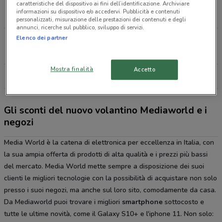
Via Berlinguer Agliana
caratteristiche del dispositivo ai fini dell’identificazione. Archiviare
informazioni su dispositivo e/o accedervi. Pubblicità e contenuti
13.9 km
CHIUSO
personalizzati, misurazione delle prestazioni dei contenuti e degli
annunci, ricerche sul pubblico, sviluppo di servizi.
Elenco dei partner
Via Raffaello Sanzio Empoli
20.6 km
CHIUSO
Mostra finalità
Accetto
Tutti i negozi MediaWorld
Gli sconti del nuovo volantino Mediaworld e i
negozi
Media World è la catena di elettronica per eccellenza in Italia, con
la sua ampia offerta di prodotti di alta qualità e i prezzi più bassi
del mercato. Media World mette sempre a disposizione dei suoi
clienti le migliori tecnologie con la possibilità di acquistare non solo
presso i suoi negozi, ma anche sul loro sito, comodamente da casa.
Da Mediaworld puoi trovare i migliori
smartphone
sottocosto e
tutte le ultime novità, come il Galaxy S10+ e l'iphone 11. Non solo: