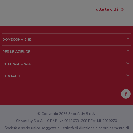
Tutte le città
DOVECONVIENE
Cos'è DoveConviene
PER LE AZIENDE
Chi siamo
Cosa facciamo
INTERNATIONAL
News e media
Richieste commerciali e marketing
Brazil
CONTATTI
Lavora con noi
Mexico
Segnalazione punto vendita
France
Segnalazione Volantino
Australia
Hai un malfunzionamento sul web o sull'app?
New Zealand
© Copyright 2026 Shopfully S.p.A.
Shopfully S.p.A. - C.F / P. Iva 03156531208 REA: MI-2029270
Società a socio unico soggetta all’attività di direzione e coordinamento di