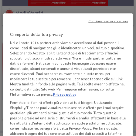
MediaWorld
Continua senza accettare
Scade domani
2.8 km
Ci importa della tua privacy
Noi e i nostri
1014
partner archiviamo e accediamo ai dati personali,
come i dati di navigazione gli o identificatori univoci, sul tuo dispositivo.
Selezionando Accetto, abiliti le tecnologie di tracciamento affinché
supportino gli scopi mostrati alla voce "Noi e i nostri partner trattiamo i
dati da fornire". Nel caso in cui queste tecnologie dovessero essere
disabilitate, alcuni contenuti e annunci visualizzati potrebbero non
essere rilevanti. Puoi accedere nuovamente a questo menu per
modificare le tue scelte o per revocare il consenso facendo clic sul link
Mostra finalità in fondo alla pagina web. Tali scelte avranno effetto nel
contesto del nostro Sito web. Per maggiori informazioni, consulta
l'Informativa sulla privacy.
Privacy policy
Permettici di fornirti offerte più vicine ai tuoi bisogni: Utilizzando
MediaWorld
Shopfully/Tiendeo puoi visualizzare inserzioni e offerte per i tuoi acquisti
quotidiani più attinenti ai tuoi gusti e al tuo mondo. Tutto questo è
Scade venerdì
2.8 km
possibile grazie ad una serie di strumenti e analisi effettuate in base alle
tue attività all'interno dell'applicazione e sulle piattaforme collegate,
come indicato nel paragrafo 2 della Privacy Policy. Per fare questo,
abbiamo bisogno del tuo consenso sull'uso dei dati raccolti a tale fine.