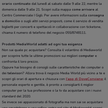
orario continuato
dal lunedì al sabato dalle 9 alle 22, mentre la
domenica dalle 9 alle 21. Scopri sulla mappa
come arrivare
al
Centro Commerciale I Gigli. Per avere informazioni sulla
consegna
a domicilio
o sugli altri servizi proposti, come il servizio di vendita
biglietti per concerti e spettacoli in collaborazione con ticketone,
chiama il numero di telefono del negozio 055/8748111.
Prodotti MediaWorld adatti ad ogni tua esigenza
Non sai quale pc acquistare? Consulta il volantino di Mediaworld
per scoprire tutte le ultime promozioni sui migliori
computer
e
confronta il loro prezzo.
Oppure hai bisogno di consigli sulle caratteristiche dei computer o
dei
televisori
? Allora trova il negozio Media World più vicino a te e
scopri gli orari di apertura e chiusura con
l’app di DoveConviene
; il
personale esperto e gentile, è pronto a consigliarti il miglior
computer per la tua professione o la tv da acquistare con i nuovi
standard del 2020.
Se invece sei appassionato di fotografia ma non sai se acquistare
uno smartphone o una reflex, entra nel sito di Mediaworld, scopri