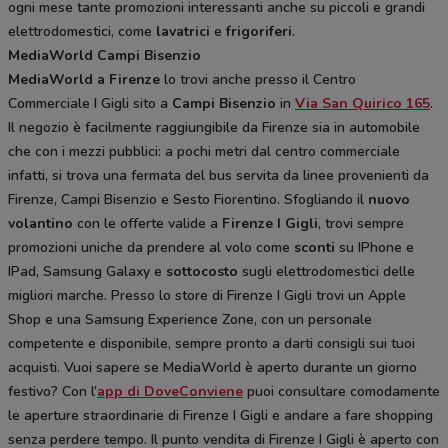
ogni mese tante promozioni interessanti anche su piccoli e grandi
elettrodomestici, come
lavatrici
e
frigoriferi
.
MediaWorld Campi Bisenzio
MediaWorld a Firenze
lo trovi anche presso il Centro
Commerciale I Gigli sito a
Campi Bisenzio
in
Via San Quirico 165
.
Il negozio è facilmente raggiungibile da Firenze sia in automobile
che con i mezzi pubblici: a pochi metri dal centro commerciale
infatti, si trova una fermata del bus servita da linee provenienti da
Firenze, Campi Bisenzio e Sesto Fiorentino. Sfogliando il
nuovo
volantino
con le offerte valide a
Firenze I Gigli
, trovi sempre
promozioni uniche da prendere al volo come
sconti
su IPhone e
IPad, Samsung Galaxy e
sottocosto
sugli elettrodomestici delle
migliori marche. Presso lo store di Firenze I Gigli trovi un Apple
Shop e una Samsung Experience Zone, con un personale
competente e disponibile, sempre pronto a darti consigli sui tuoi
acquisti. Vuoi sapere se MediaWorld è aperto durante un giorno
festivo? Con l’
app di DoveConviene
puoi consultare comodamente
le aperture straordinarie di Firenze I Gigli e andare a fare shopping
senza perdere tempo. Il punto vendita di Firenze I Gigli è aperto con