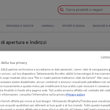
INFANZIA E GIOCHI
ANIMALI
SPORT E MODA
BANCHE E 
i apertura e Indirizzi
osteMobile a Brugherio
Contin
 della tua privacy
le
Neg
i
1012
partner archiviamo e accediamo ai dati personali, come i dati di navigazione g
ri univoci, sul tuo dispositivo. Selezionando Accetto, abiliti le tecnologie di tracciame
li scopi mostrati alla voce "Noi e i nostri partner trattiamo i dati da fornire". Nel caso 
ovessero essere disabilitate, alcuni contenuti e annunci visualizzati potrebbero non ess
re nuovamente a questo menu per modificare le tue scelte o per revocare il consenso
tra finalità in fondo alla pagina web. Tali scelte avranno effetto nel contesto del nost
 informazioni, consulta l'Informativa sulla privacy.
Privacy policy
i fornirti offerte più vicine ai tuoi bisogni: Utilizzando Shopfully/Tiendeo puoi visualizz
i tuoi acquisti quotidiani più attinenti ai tuoi gusti e al tuo mondo. Tutto questo è possi
 strumenti e analisi effettuate in base alle tue attività all'interno dell'applicazione e 