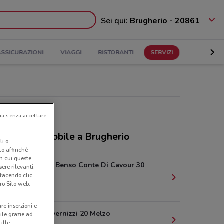
Sei qui:
Brugherio - 20861
ASSICURAZIONI
VIAGGI
RISTORANTI
SERVIZI
ua senza accettare
ozi PosteMobile a Brugherio
li o
nto affinché
in cui queste
Via Camillo Benso Conte Di Cavour 30
ere rilevanti.
 facendo clic
Rodano
ro Sito web.
9.6 km
are inserzioni e
Via Luigi Invernizzi 20 Melzo
bile grazie ad
sulle