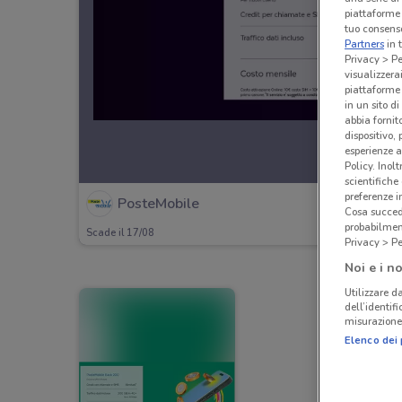
piattaforme 
tuo consenso
Partners
in 
Privacy > Pe
visualizzera
piattaforme 
in un sito d
abbia fornit
dispositivo,
esperienze a
Policy. Inolt
scientifiche
preferenze 
PosteMobile
Cosa succede
probabilmen
Scade il 17/08
Privacy > Pe
Noi e i no
Utilizzare da
dell’identif
misurazione 
Elenco dei 