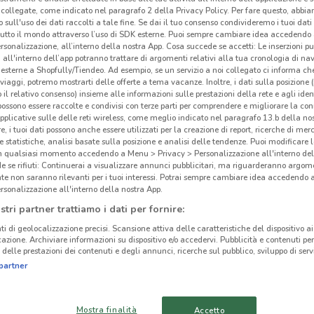
collegate, come indicato nel paragrafo 2 della Privacy Policy. Per fare questo, abbi
 sull'uso dei dati raccolti a tale fine. Se dai il tuo consenso condivideremo i tuoi dati
tutto il mondo attraverso l’uso di SDK esterne. Puoi sempre cambiare idea accedend
rsonalizzazione, all’interno della nostra App. Cosa succede se accetti: Le inserzioni pu
i all'interno dell’app potranno trattare di argomenti relativi alla tua cronologia di na
esterne a Shopfully/Tiendeo. Ad esempio, se un servizio a noi collegato ci informa ch
i viaggi, potremo mostrarti delle offerte a tema vacanze. Inoltre, i dati sulla posizione 
o il relativo consenso) insieme alle informazioni sulle prestazioni della rete e agli ident
 possono essere raccolte e condivisi con terze parti per comprendere e migliorare la conn
pplicative sulle delle reti wireless, come meglio indicato nel paragrafo 13.b della no
re, i tuoi dati possono anche essere utilizzati per la creazione di report, ricerche di mer
 e statistiche, analisi basate sulla posizione e analisi delle tendenze. Puoi modificare l
in qualsiasi momento accedendo a Menu > Privacy > Personalizzazione all'interno del
 se rifiuti: Continuerai a visualizzare annunci pubblicitari, ma riguarderanno argome
te non saranno rilevanti per i tuoi interessi. Potrai sempre cambiare idea accedendo
9.7 km
rsonalizzazione all'interno della nostra App.
stri partner trattiamo i dati per fornire:
ti di geolocalizzazione precisi. Scansione attiva delle caratteristiche del dispositivo ai 
icazione. Archiviare informazioni su dispositivo e/o accedervi. Pubblicità e contenuti per
delle prestazioni dei contenuti e degli annunci, ricerche sul pubblico, sviluppo di servi
Pos
partner
-
Mostra finalità
Accetto