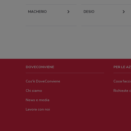
MACHERIO
DESIO
DOVECONVIENE
PER LE A
Cos'è DoveConviene
Cosa facc
Chi siamo
Richieste 
News e media
Lavora con noi