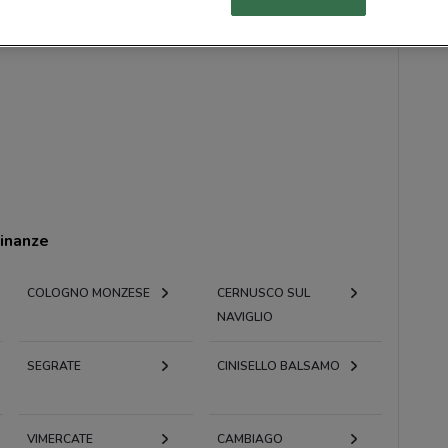
cinanze
COLOGNO MONZESE
CERNUSCO SUL
NAVIGLIO
SEGRATE
CINISELLO BALSAMO
VIMERCATE
CAMBIAGO