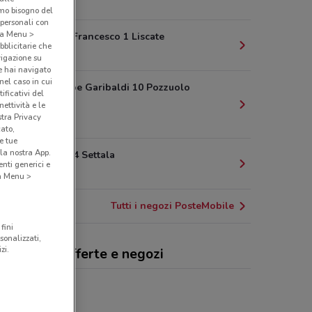
11.1 km
amo bisogno del
 personali con
o a Menu >
Piazza San Francesco 1 Liscate
bblicitarie che
11.6 km
vigazione su
e hai navigato
(nel caso in cui
Via Giuseppe Garibaldi 10 Pozzuolo
ificativi del
Martesana
ettività e le
stra Privacy
12.5 km
cato,
e tue
la nostra App.
Via Roma 14 Settala
nti generici e
12.7 km
 a Menu >
Tutti i negozi PosteMobile
fini
sonalizzati,
zi.
teMobile, offerte e negozi