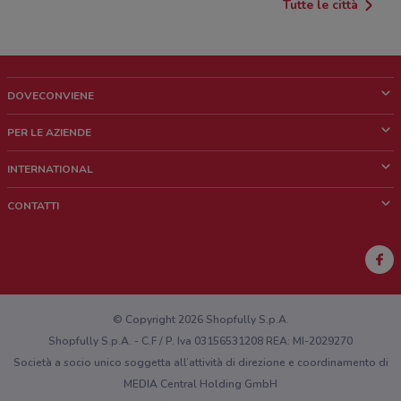
Tutte le città
DOVECONVIENE
Cos'è DoveConviene
PER LE AZIENDE
Chi siamo
Cosa facciamo
INTERNATIONAL
News e media
Richieste commerciali e marketing
Brazil
CONTATTI
Lavora con noi
Mexico
Segnalazione punto vendita
France
Segnalazione Volantino
Australia
Hai un malfunzionamento sul web o sull'app?
New Zealand
© Copyright 2026 Shopfully S.p.A.
Shopfully S.p.A. - C.F / P. Iva 03156531208 REA: MI-2029270
Società a socio unico soggetta all’attività di direzione e coordinamento di
MEDIA Central Holding GmbH