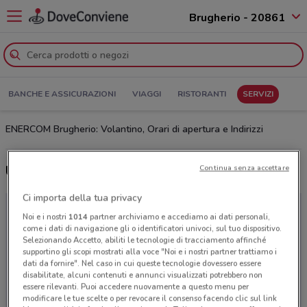
Brugherio - 20861
BANCHE E ASSICURAZIONI
VIAGGI
RISTORANTI
SERVIZI
ENERCOM Brugherio: Volantino, Orari di apertura e Indirizzi
Ultime offerte del volantino ENERCOM
Continua senza accettare
Ci importa della tua privacy
Noi e i nostri
1014
partner archiviamo e accediamo ai dati personali,
come i dati di navigazione gli o identificatori univoci, sul tuo dispositivo.
Selezionando Accetto, abiliti le tecnologie di tracciamento affinché
supportino gli scopi mostrati alla voce "Noi e i nostri partner trattiamo i
dati da fornire". Nel caso in cui queste tecnologie dovessero essere
disabilitate, alcuni contenuti e annunci visualizzati potrebbero non
essere rilevanti. Puoi accedere nuovamente a questo menu per
modificare le tue scelte o per revocare il consenso facendo clic sul link