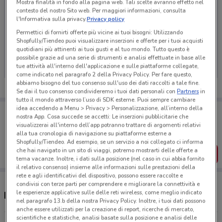
Mostra finalità in fondo alla pagina web. Tali scelte avranno effetto nel
contesto del nostro Sito web. Per maggiori informazioni, consulta
l'Informativa sulla privacy.
Privacy policy
Permettici di fornirti offerte più vicine ai tuoi bisogni: Utilizzando
Ci dispiace, al momento non abbiamo pubblicato
Shopfully/Tiendeo puoi visualizzare inserzioni e offerte per i tuoi acquisti
quotidiani più attinenti ai tuoi gusti e al tuo mondo. Tutto questo è
volantini nella tua zona. Riprova più tardi.
possibile grazie ad una serie di strumenti e analisi effettuate in base alle
tue attività all'interno dell'applicazione e sulle piattaforme collegate,
come indicato nel paragrafo 2 della Privacy Policy. Per fare questo,
abbiamo bisogno del tuo consenso sull'uso dei dati raccolti a tale fine.
Se dai il tuo consenso condivideremo i tuoi dati personali con
Partners
in
tutto il mondo attraverso l’uso di SDK esterne. Puoi sempre cambiare
idea accedendo a Menu > Privacy > Personalizzazione, all’interno della
Porta DoveConviene sempre con te!
nostra App. Cosa succede se accetti: Le inserzioni pubblicitarie che
Puoi trovare le migliori offerte dei negozi vicino a te,
visualizzerai all'interno dell’app potranno trattare di argomenti relativi
salvarle e creare la tua lista del risparmio, comodamente
alla tua cronologia di navigazione su piattaforme esterne a
dal tuo cellulare.
Shopfully/Tiendeo. Ad esempio, se un servizio a noi collegato ci informa
che hai navigato in un sito di viaggi, potremo mostrarti delle offerte a
SCARICA L’APP
tema vacanze. Inoltre, i dati sulla posizione (nel caso in cui abbia fornito
il relativo consenso) insieme alle informazioni sulle prestazioni della
rete e agli identificativi del dispositivo, possono essere raccolte e
condivisi con terze parti per comprendere e migliorare la connettività e
le esperienze applicative sulle delle reti wireless, come meglio indicato
Negozi ENERCOM a Brugherio
nel paragrafo 13.b della nostra Privacy Policy. Inoltre, i tuoi dati possono
anche essere utilizzati per la creazione di report, ricerche di mercato,
scientifiche e statistiche, analisi basate sulla posizione e analisi delle