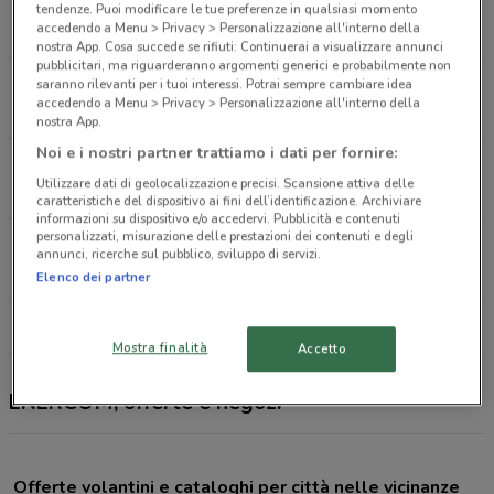
Via Matteotti, 2 Paullo
tendenze. Puoi modificare le tue preferenze in qualsiasi momento
accedendo a Menu > Privacy > Personalizzazione all'interno della
16.8 km
APERTO
nostra App. Cosa succede se rifiuti: Continuerai a visualizzare annunci
pubblicitari, ma riguarderanno argomenti generici e probabilmente non
Via Roma, 60 Saronno
saranno rilevanti per i tuoi interessi. Potrai sempre cambiare idea
accedendo a Menu > Privacy > Personalizzazione all'interno della
21.7 km
APERTO
nostra App.
Noi e i nostri partner trattiamo i dati per fornire:
Via Verga, 11/A Treviglio
Utilizzare dati di geolocalizzazione precisi. Scansione attiva delle
22.9 km
CHIUSO
caratteristiche del dispositivo ai fini dell’identificazione. Archiviare
informazioni su dispositivo e/o accedervi. Pubblicità e contenuti
personalizzati, misurazione delle prestazioni dei contenuti e degli
Piazza Garibaldi Vailate
annunci, ricerche sul pubblico, sviluppo di servizi.
25.6 km
Elenco dei partner
Tutti i negozi ENERCOM
Mostra finalità
Accetto
ENERCOM, offerte e negozi
Offerte volantini e cataloghi per città nelle vicinanze