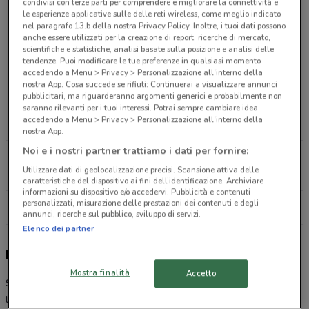
condivisi con terze parti per comprendere e migliorare la connettività e
4.8 km
le esperienze applicative sulle delle reti wireless, come meglio indicato
nel paragrafo 13.b della nostra Privacy Policy. Inoltre, i tuoi dati possono
anche essere utilizzati per la creazione di report, ricerche di mercato,
Via Milanese, Snc - C.Comm.Le "Sarca" Sesto S.
scientifiche e statistiche, analisi basate sulla posizione e analisi delle
Giovanni
tendenze. Puoi modificare le tue preferenze in qualsiasi momento
7.1 km
APERTO
accedendo a Menu > Privacy > Personalizzazione all'interno della
nostra App. Cosa succede se rifiuti: Continuerai a visualizzare annunci
pubblicitari, ma riguarderanno argomenti generici e probabilmente non
Piazza IV Novembre Milano
saranno rilevanti per i tuoi interessi. Potrai sempre cambiare idea
accedendo a Menu > Privacy > Personalizzazione all'interno della
10.7 km
nostra App.
Noi e i nostri partner trattiamo i dati per fornire:
Piazza Iv Novembre - Stazione Centrale Milano
Utilizzare dati di geolocalizzazione precisi. Scansione attiva delle
10.7 km
APERTO
caratteristiche del dispositivo ai fini dell’identificazione. Archiviare
informazioni su dispositivo e/o accedervi. Pubblicità e contenuti
personalizzati, misurazione delle prestazioni dei contenuti e degli
Tutti i negozi LaFeltrinelli
annunci, ricerche sul pubblico, sviluppo di servizi.
Elenco dei partner
LaFeltrinelli, offerte e negozi
Mostra finalità
Accetto
Sfoglia su DoveConviene.it il volantino online con le
promozioni
e
le
offerte
su tutti gli articoli e le
novità Feltrinelli
; e se vuoi