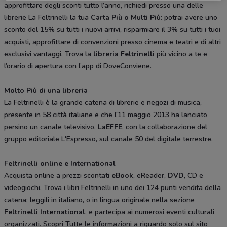
approfittare degli sconti tutto l’anno, richiedi presso una delle
librerie La Feltrinelli la tua
Carta Più o Multi Più
: potrai avere uno
sconto del 15% su tutti i nuovi arrivi, risparmiare il 3% su tutti i tuoi
acquisti, approfittare di convenzioni presso cinema e teatri e di altri
esclusivi vantaggi. Trova la
libreria Feltrinelli
più vicino a te e
l’orario di apertura con l’app di DoveConviene.
Molto Più di una libreria
La Feltrinelli è la grande catena di librerie e negozi di musica,
presente in 58 città italiane e che l'11 maggio 2013 ha lanciato
persino un canale televisivo,
LaEFFE
, con la collaborazione del
gruppo editoriale L'Espresso, sul canale 50 del digitale terrestre.
Feltrinelli online e International
Acquista online a prezzi scontati
eBook
, eReader,
DVD
, CD e
videogiochi. Trova i libri Feltrinelli in uno dei 124 punti vendita della
catena; leggili in italiano, o in lingua originale nella sezione
Feltrinelli International
, e partecipa ai numerosi eventi culturali
organizzati. Scopri Tutte le informazioni a riguardo solo sul sito