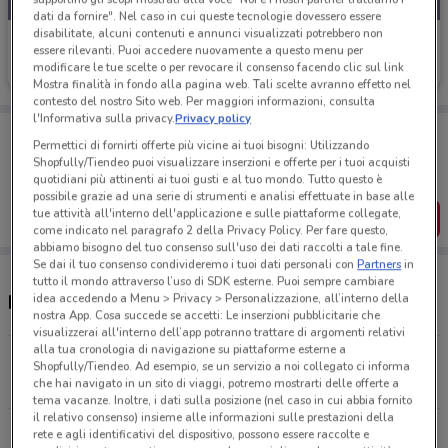
dati da fornire". Nel caso in cui queste tecnologie dovessero essere
disabilitate, alcuni contenuti e annunci visualizzati potrebbero non
LaFeltrinelli
essere rilevanti. Puoi accedere nuovamente a questo menu per
modificare le tue scelte o per revocare il consenso facendo clic sul link
Scade il 31/08
3.8 km
Mostra finalità in fondo alla pagina web. Tali scelte avranno effetto nel
contesto del nostro Sito web. Per maggiori informazioni, consulta
l'Informativa sulla privacy.
Privacy policy
Porta DoveConviene sempre con te!
Permettici di fornirti offerte più vicine ai tuoi bisogni: Utilizzando
Puoi trovare le migliori offerte dei negozi vicino a te,
Shopfully/Tiendeo puoi visualizzare inserzioni e offerte per i tuoi acquisti
salvarle e creare la tua lista del risparmio, comodamente
quotidiani più attinenti ai tuoi gusti e al tuo mondo. Tutto questo è
dal tuo cellulare.
possibile grazie ad una serie di strumenti e analisi effettuate in base alle
tue attività all'interno dell'applicazione e sulle piattaforme collegate,
SCARICA L’APP
come indicato nel paragrafo 2 della Privacy Policy. Per fare questo,
abbiamo bisogno del tuo consenso sull'uso dei dati raccolti a tale fine.
Se dai il tuo consenso condivideremo i tuoi dati personali con
Partners
in
tutto il mondo attraverso l’uso di SDK esterne. Puoi sempre cambiare
Negozi LaFeltrinelli a Brugherio
idea accedendo a Menu > Privacy > Personalizzazione, all’interno della
nostra App. Cosa succede se accetti: Le inserzioni pubblicitarie che
visualizzerai all'interno dell’app potranno trattare di argomenti relativi
alla tua cronologia di navigazione su piattaforme esterne a
Via Italia, 41 Monza
Shopfully/Tiendeo. Ad esempio, se un servizio a noi collegato ci informa
3.8 km
APERTO
che hai navigato in un sito di viaggi, potremo mostrarti delle offerte a
tema vacanze. Inoltre, i dati sulla posizione (nel caso in cui abbia fornito
il relativo consenso) insieme alle informazioni sulle prestazioni della
Via Milanese, snc Sesto San Giovanni
rete e agli identificativi del dispositivo, possono essere raccolte e