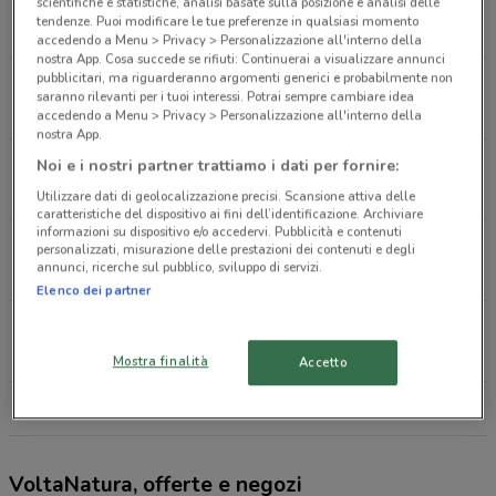
Via Marconi 45 Bologna
scientifiche e statistiche, analisi basate sulla posizione e analisi delle
tendenze. Puoi modificare le tue preferenze in qualsiasi momento
403 m
accedendo a Menu > Privacy > Personalizzazione all'interno della
nostra App. Cosa succede se rifiuti: Continuerai a visualizzare annunci
pubblicitari, ma riguarderanno argomenti generici e probabilmente non
Viale Pietramellara 20 A B Bologna
saranno rilevanti per i tuoi interessi. Potrai sempre cambiare idea
505 m
accedendo a Menu > Privacy > Personalizzazione all'interno della
nostra App.
Via Ugo Bassi 25 Bologna
Noi e i nostri partner trattiamo i dati per fornire:
689 m
Utilizzare dati di geolocalizzazione precisi. Scansione attiva delle
caratteristiche del dispositivo ai fini dell’identificazione. Archiviare
informazioni su dispositivo e/o accedervi. Pubblicità e contenuti
Via Tiarini 16 Bologna
personalizzati, misurazione delle prestazioni dei contenuti e degli
annunci, ricerche sul pubblico, sviluppo di servizi.
835 m
Elenco dei partner
Via Ferrarese 12 A Bologna
1.3 km
Mostra finalità
Accetto
Tutti i negozi VoltaNatura
VoltaNatura, offerte e negozi